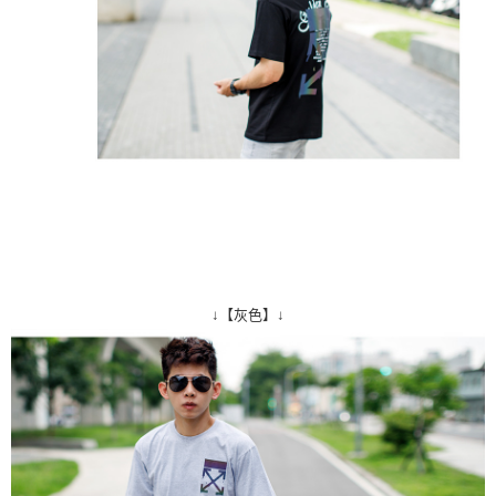
↓【灰色】↓