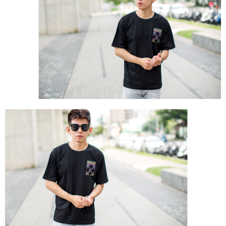
２．訂單成立數日內，您將收到繳費通知簡訊。
每筆NT$80，滿NT$1,800(含以上)免運費
３．收到繳費通知簡訊後14天內，點擊此簡訊中的連結，可透過四大超商／
ATM／網路銀行／等多元方式進行付款，方視為交易完成。
7-11付款取貨
※ 請注意：結帳手續完成當下不需立刻繳費，但若您需要取消訂單，請聯絡
每筆NT$80，滿NT$1,800(含以上)免運費
購買商品的店家。未經商家同意取消之訂單仍視為有效，需透過AFTEE先享
後付繳納相關費用。
先付款後7-11取貨
※ 交易是否成功請以「AFTEE先享後付 」之結帳頁面顯示為準，若有關於
是否繳費成功／繳費後需取消欲退款等相關疑問，請聯繫「AFTEE先享後付
每筆NT$80，滿NT$1,800(含以上)免運費
客戶支援中心」
https://netprotections.freshdesk.com/support/home
宅配
【注意事項】
１．透過由恩沛科技股份有限公司提供之「AFTEE先享後付」服務完成之交
每筆NT$120，滿NT$3,000(含以上)免運費
易，需依本服務之必要範圍內提供個人資料，並將交易相關給付款項請求債
權轉讓予恩沛科技股份有限公司。
２．關於個人資料處理事宜，請瀏覽以下網址：
https://aftee.tw/terms/#terms3
３．未成年的使用者請事先徵得法定代理人或監護人之同意方可使用
「AFTEE先享後付」，若未經同意申辦者引起之損失，本公司不負相關責
任。
４．使用「AFTEE先享後付」時，將依據個別帳號之用戶狀況，依本公司即
時審查核予不同之上限額度；若仍有額度不足之情形，本公司將視審查結果
請求用戶進行身份認證。
５．嚴禁一人註冊多個帳號或使用他人資訊註冊。若發現惡意使用之情形，
恩沛科技股份有限公司將有權停止該用戶之使用額度並採取法律行動。