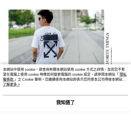
本網站中使用 cookie，欲查詢有關本網站使用 cookie 方式之詳情，及若您不希
望在電腦上使用 cookie 時應如何變更電腦的 cookie 設定，請參閱本網站「
隱私
權條款
」之 Cookie 聲明。您繼續使用本網站即表示您同意本公司得按本網站使
用條款之 Cookie 聲明使用 cookie。
了解更多 >
我知道了