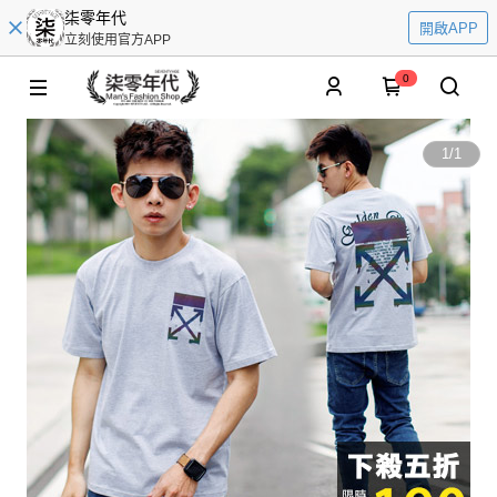
柒零年代
開啟APP
立刻使用官方APP
0
1
/
1