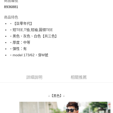
商品編號
超商取貨付款
8936881
LINE Pay
商品特色
Apple Pay
‧【柒零年代】
‧短TEE,T恤,短袖,圓領TEE
街口支付
‧黑色、灰色、白色【共三色】
悠遊付
‧厚度：中等
‧彈性：有
Google Pay
‧model 173/62，穿M號
AFTEE先享後付
相關說明
【關於「AFTEE先享後付」】
ATM付款
AFTEE先享後付是「在收到商品之後才付款」的支付方式。 讓您購物簡單
詳細說明
相關推薦
便利好安心！
１．簡單：不需註冊會員、不需綁卡、不需儲值。
運送方式
２．便利：只要手機號碼，簡訊認證，即可結帳。
３．安心：先確認商品／服務後，再付款。
全家付款取貨
↓【黑色】↓
每筆NT$80，滿NT$1,800(含以上)免運費
【「AFTEE先享後付」結帳流程】
１．於結帳方式選擇「AFTEE先享後付」後，將跳轉至「AFTEE先享後付」
先付款後全家取貨
結帳頁面，進行簡訊認證並確認金額後，即可完成結帳。