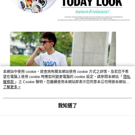
本網站中使用 cookie，欲查詢有關本網站使用 cookie 方式之詳情，及若您不希
望在電腦上使用 cookie 時應如何變更電腦的 cookie 設定，請參閱本網站「
隱私
權條款
」之 Cookie 聲明。您繼續使用本網站即表示您同意本公司得按本網站使
用條款之 Cookie 聲明使用 cookie。
了解更多 >
我知道了