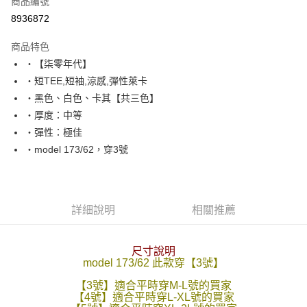
商品編號
超商取貨付款
8936872
LINE Pay
商品特色
Apple Pay
‧【柒零年代】
‧短TEE,短袖,涼感,彈性萊卡
街口支付
‧黑色、白色、卡其【共三色】
悠遊付
‧厚度：中等
‧彈性：極佳
Google Pay
‧model 173/62，穿3號
AFTEE先享後付
相關說明
【關於「AFTEE先享後付」】
ATM付款
AFTEE先享後付是「在收到商品之後才付款」的支付方式。 讓您購物簡單
詳細說明
相關推薦
便利好安心！
１．簡單：不需註冊會員、不需綁卡、不需儲值。
運送方式
２．便利：只要手機號碼，簡訊認證，即可結帳。
尺寸說明
３．安心：先確認商品／服務後，再付款。
全家付款取貨
model 173/62 此款穿【3號】
每筆NT$80，滿NT$1,800(含以上)免運費
【「AFTEE先享後付」結帳流程】
【3號】適合平時穿M-L號的買家
１．於結帳方式選擇「AFTEE先享後付」後，將跳轉至「AFTEE先享後付」
【4號】適合平時穿L-XL號的買家
先付款後全家取貨
結帳頁面，進行簡訊認證並確認金額後，即可完成結帳。