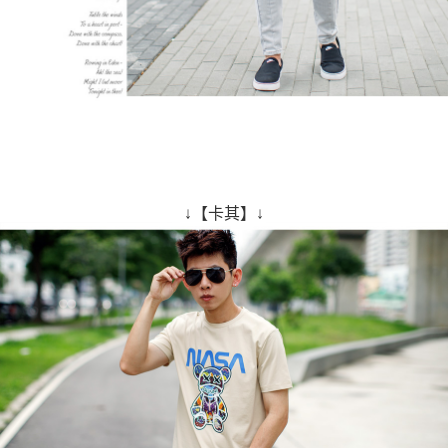
↓【卡其】↓