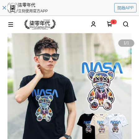
柒零年代
開啟APP
立刻使用官方APP
0
1
/
1