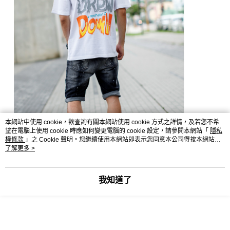
本網站中使用 cookie，欲查詢有關本網站使用 cookie 方式之詳情，及若您不希
望在電腦上使用 cookie 時應如何變更電腦的 cookie 設定，請參閱本網站「
隱私
權條款
」之 Cookie 聲明。您繼續使用本網站即表示您同意本公司得按本網站使
用條款之 Cookie 聲明使用 cookie。
了解更多 >
我知道了