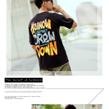
２．訂單成立數日內，您將收到繳費通知簡訊。
每筆NT$80，滿NT$1,800(含以上)免運費
３．收到繳費通知簡訊後14天內，點擊此簡訊中的連結，可透過四大超商／
ATM／網路銀行／等多元方式進行付款，方視為交易完成。
7-11付款取貨
※ 請注意：結帳手續完成當下不需立刻繳費，但若您需要取消訂單，請聯絡
每筆NT$80，滿NT$1,800(含以上)免運費
購買商品的店家。未經商家同意取消之訂單仍視為有效，需透過AFTEE先享
後付繳納相關費用。
先付款後7-11取貨
※ 交易是否成功請以「AFTEE先享後付 」之結帳頁面顯示為準，若有關於
是否繳費成功／繳費後需取消欲退款等相關疑問，請聯繫「AFTEE先享後付
每筆NT$80，滿NT$1,800(含以上)免運費
客戶支援中心」
https://netprotections.freshdesk.com/support/home
宅配
【注意事項】
１．透過由恩沛科技股份有限公司提供之「AFTEE先享後付」服務完成之交
每筆NT$120，滿NT$3,000(含以上)免運費
易，需依本服務之必要範圍內提供個人資料，並將交易相關給付款項請求債
權轉讓予恩沛科技股份有限公司。
２．關於個人資料處理事宜，請瀏覽以下網址：
https://aftee.tw/terms/#terms3
３．未成年的使用者請事先徵得法定代理人或監護人之同意方可使用
「AFTEE先享後付」，若未經同意申辦者引起之損失，本公司不負相關責
任。
４．使用「AFTEE先享後付」時，將依據個別帳號之用戶狀況，依本公司即
時審查核予不同之上限額度；若仍有額度不足之情形，本公司將視審查結果
請求用戶進行身份認證。
５．嚴禁一人註冊多個帳號或使用他人資訊註冊。若發現惡意使用之情形，
恩沛科技股份有限公司將有權停止該用戶之使用額度並採取法律行動。