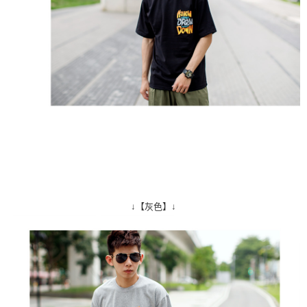
↓【灰色】↓