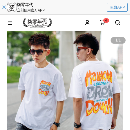
柒零年代
開啟APP
立刻使用官方APP
0
1
/
1