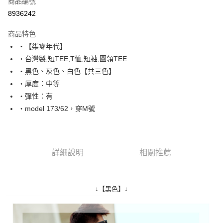
商品編號
超商取貨付款
8936242
LINE Pay
商品特色
Apple Pay
‧【柒零年代】
‧台灣製,短TEE,T恤,短袖,圓領TEE
街口支付
‧黑色、灰色、白色【共三色】
悠遊付
‧厚度：中等
‧彈性：有
Google Pay
‧model 173/62，穿M號
AFTEE先享後付
相關說明
【關於「AFTEE先享後付」】
ATM付款
AFTEE先享後付是「在收到商品之後才付款」的支付方式。 讓您購物簡單
詳細說明
相關推薦
便利好安心！
１．簡單：不需註冊會員、不需綁卡、不需儲值。
運送方式
２．便利：只要手機號碼，簡訊認證，即可結帳。
３．安心：先確認商品／服務後，再付款。
全家付款取貨
↓【黑色】↓
每筆NT$80，滿NT$1,800(含以上)免運費
【「AFTEE先享後付」結帳流程】
１．於結帳方式選擇「AFTEE先享後付」後，將跳轉至「AFTEE先享後付」
先付款後全家取貨
結帳頁面，進行簡訊認證並確認金額後，即可完成結帳。