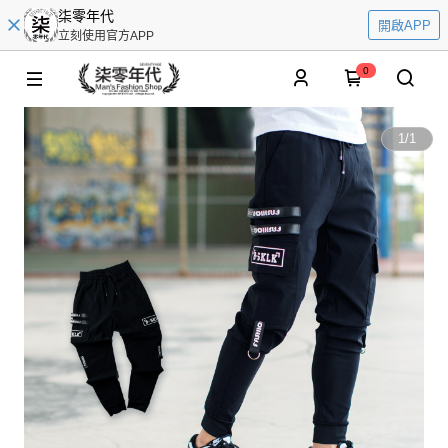
柒零年代
開啟APP
立刻使用官方APP
0
1
/
1