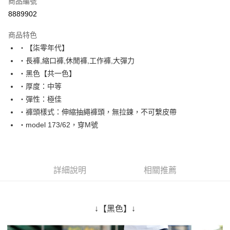
商品編號
超商取貨付款
8889902
LINE Pay
商品特色
Apple Pay
‧【柒零年代】
‧長褲,縮口褲,休閒褲,工作褲,大彈力
街口支付
‧黑色【共一色】
悠遊付
‧厚度：中等
‧彈性：極佳
Google Pay
‧褲頭樣式：伸縮抽繩褲頭，無拉鍊，不可繫皮帶
AFTEE先享後付
‧model 173/62，穿M號
相關說明
【關於「AFTEE先享後付」】
ATM付款
AFTEE先享後付是「在收到商品之後才付款」的支付方式。 讓您購物簡單
便利好安心！
詳細說明
相關推薦
１．簡單：不需註冊會員、不需綁卡、不需儲值。
運送方式
２．便利：只要手機號碼，簡訊認證，即可結帳。
３．安心：先確認商品／服務後，再付款。
全家付款取貨
↓【黑色】↓
每筆NT$80，滿NT$1,800(含以上)免運費
【「AFTEE先享後付」結帳流程】
１．於結帳方式選擇「AFTEE先享後付」後，將跳轉至「AFTEE先享後付」
先付款後全家取貨
結帳頁面，進行簡訊認證並確認金額後，即可完成結帳。