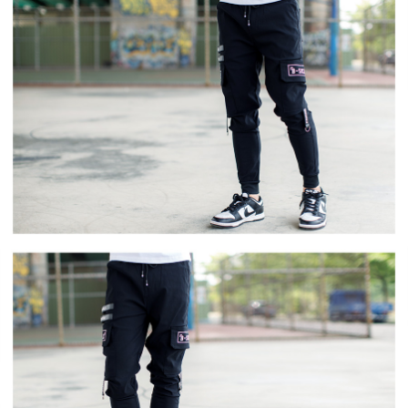
２．訂單成立數日內，您將收到繳費通知簡訊。
每筆NT$80，滿NT$1,800(含以上)免運費
３．收到繳費通知簡訊後14天內，點擊此簡訊中的連結，可透過四大超商／
ATM／網路銀行／等多元方式進行付款，方視為交易完成。
7-11付款取貨
※ 請注意：結帳手續完成當下不需立刻繳費，但若您需要取消訂單，請聯絡
每筆NT$80，滿NT$1,800(含以上)免運費
購買商品的店家。未經商家同意取消之訂單仍視為有效，需透過AFTEE先享
後付繳納相關費用。
先付款後7-11取貨
※ 交易是否成功請以「AFTEE先享後付 」之結帳頁面顯示為準，若有關於
是否繳費成功／繳費後需取消欲退款等相關疑問，請聯繫「AFTEE先享後付
每筆NT$80，滿NT$1,800(含以上)免運費
客戶支援中心」
https://netprotections.freshdesk.com/support/home
宅配
【注意事項】
１．透過由恩沛科技股份有限公司提供之「AFTEE先享後付」服務完成之交
每筆NT$120，滿NT$3,000(含以上)免運費
易，需依本服務之必要範圍內提供個人資料，並將交易相關給付款項請求債
權轉讓予恩沛科技股份有限公司。
２．關於個人資料處理事宜，請瀏覽以下網址：
https://aftee.tw/terms/#terms3
３．未成年的使用者請事先徵得法定代理人或監護人之同意方可使用
「AFTEE先享後付」，若未經同意申辦者引起之損失，本公司不負相關責
任。
４．使用「AFTEE先享後付」時，將依據個別帳號之用戶狀況，依本公司即
時審查核予不同之上限額度；若仍有額度不足之情形，本公司將視審查結果
請求用戶進行身份認證。
５．嚴禁一人註冊多個帳號或使用他人資訊註冊。若發現惡意使用之情形，
恩沛科技股份有限公司將有權停止該用戶之使用額度並採取法律行動。