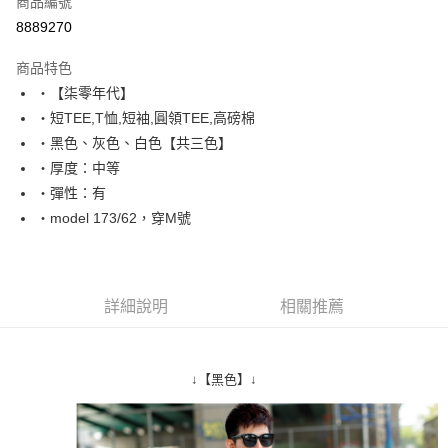
商品編號
超商取貨付款
8889270
LINE Pay
商品特色
Apple Pay
‧【柒零年代】
‧短TEE,T恤,短袖,圓領TEE,高磅棉
街口支付
‧黑色、灰色、白色【共三色】
悠遊付
‧厚度：中等
‧彈性：有
Google Pay
‧model 173/62，穿M號
AFTEE先享後付
相關說明
【關於「AFTEE先享後付」】
ATM付款
AFTEE先享後付是「在收到商品之後才付款」的支付方式。 讓您購物簡單
詳細說明
相關推薦
便利好安心！
１．簡單：不需註冊會員、不需綁卡、不需儲值。
運送方式
２．便利：只要手機號碼，簡訊認證，即可結帳。
３．安心：先確認商品／服務後，再付款。
全家付款取貨
↓【黑色】↓
每筆NT$80，滿NT$1,800(含以上)免運費
【「AFTEE先享後付」結帳流程】
１．於結帳方式選擇「AFTEE先享後付」後，將跳轉至「AFTEE先享後付」
先付款後全家取貨
結帳頁面，進行簡訊認證並確認金額後，即可完成結帳。