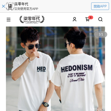
柒零年代
開啟APP
立刻使用官方APP
0
1
/
1