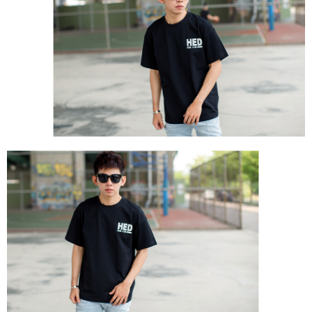
２．訂單成立數日內，您將收到繳費通知簡訊。
每筆NT$80，滿NT$1,800(含以上)免運費
３．收到繳費通知簡訊後14天內，點擊此簡訊中的連結，可透過四大超商／
ATM／網路銀行／等多元方式進行付款，方視為交易完成。
7-11付款取貨
※ 請注意：結帳手續完成當下不需立刻繳費，但若您需要取消訂單，請聯絡
每筆NT$80，滿NT$1,800(含以上)免運費
購買商品的店家。未經商家同意取消之訂單仍視為有效，需透過AFTEE先享
後付繳納相關費用。
先付款後7-11取貨
※ 交易是否成功請以「AFTEE先享後付 」之結帳頁面顯示為準，若有關於
是否繳費成功／繳費後需取消欲退款等相關疑問，請聯繫「AFTEE先享後付
每筆NT$80，滿NT$1,800(含以上)免運費
客戶支援中心」
https://netprotections.freshdesk.com/support/home
宅配
【注意事項】
１．透過由恩沛科技股份有限公司提供之「AFTEE先享後付」服務完成之交
每筆NT$120，滿NT$3,000(含以上)免運費
易，需依本服務之必要範圍內提供個人資料，並將交易相關給付款項請求債
權轉讓予恩沛科技股份有限公司。
２．關於個人資料處理事宜，請瀏覽以下網址：
https://aftee.tw/terms/#terms3
３．未成年的使用者請事先徵得法定代理人或監護人之同意方可使用
「AFTEE先享後付」，若未經同意申辦者引起之損失，本公司不負相關責
任。
４．使用「AFTEE先享後付」時，將依據個別帳號之用戶狀況，依本公司即
時審查核予不同之上限額度；若仍有額度不足之情形，本公司將視審查結果
請求用戶進行身份認證。
５．嚴禁一人註冊多個帳號或使用他人資訊註冊。若發現惡意使用之情形，
恩沛科技股份有限公司將有權停止該用戶之使用額度並採取法律行動。