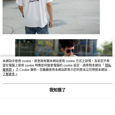
本網站中使用 cookie，欲查詢有關本網站使用 cookie 方式之詳情，及若您不希
望在電腦上使用 cookie 時應如何變更電腦的 cookie 設定，請參閱本網站「
隱私
權條款
」之 Cookie 聲明。您繼續使用本網站即表示您同意本公司得按本網站使
用條款之 Cookie 聲明使用 cookie。
了解更多 >
我知道了