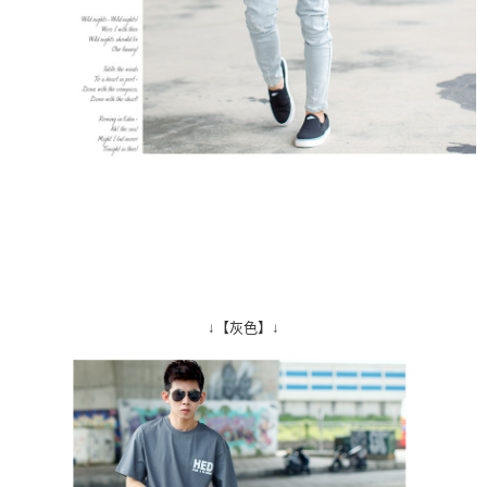
↓【灰色】↓