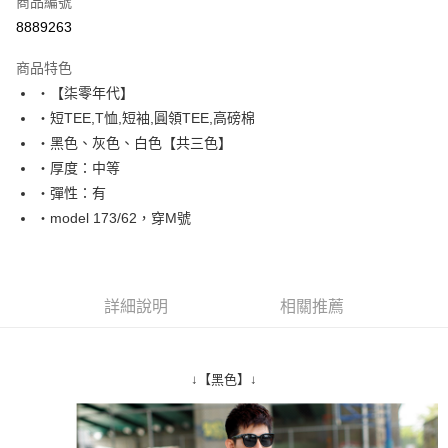
商品編號
超商取貨付款
8889263
LINE Pay
商品特色
Apple Pay
‧【柒零年代】
‧短TEE,T恤,短袖,圓領TEE,高磅棉
街口支付
‧黑色、灰色、白色【共三色】
悠遊付
‧厚度：中等
‧彈性：有
Google Pay
‧model 173/62，穿M號
AFTEE先享後付
相關說明
【關於「AFTEE先享後付」】
ATM付款
AFTEE先享後付是「在收到商品之後才付款」的支付方式。 讓您購物簡單
詳細說明
相關推薦
便利好安心！
１．簡單：不需註冊會員、不需綁卡、不需儲值。
運送方式
２．便利：只要手機號碼，簡訊認證，即可結帳。
３．安心：先確認商品／服務後，再付款。
全家付款取貨
↓【黑色】↓
每筆NT$80，滿NT$1,800(含以上)免運費
【「AFTEE先享後付」結帳流程】
１．於結帳方式選擇「AFTEE先享後付」後，將跳轉至「AFTEE先享後付」
先付款後全家取貨
結帳頁面，進行簡訊認證並確認金額後，即可完成結帳。