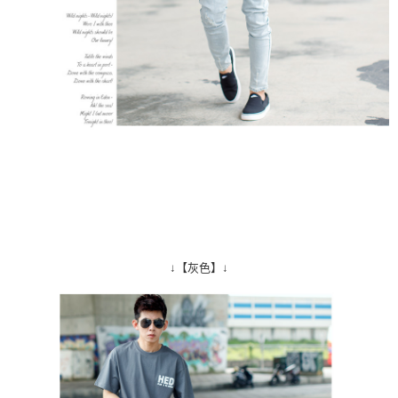
↓【灰色】↓