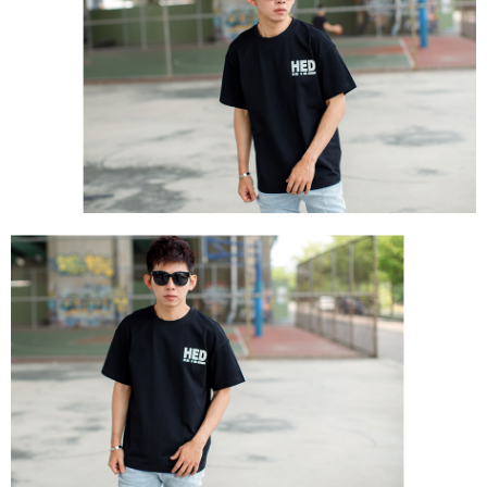
２．訂單成立數日內，您將收到繳費通知簡訊。
每筆NT$80，滿NT$1,800(含以上)免運費
３．收到繳費通知簡訊後14天內，點擊此簡訊中的連結，可透過四大超商／
ATM／網路銀行／等多元方式進行付款，方視為交易完成。
7-11付款取貨
※ 請注意：結帳手續完成當下不需立刻繳費，但若您需要取消訂單，請聯絡
每筆NT$80，滿NT$1,800(含以上)免運費
購買商品的店家。未經商家同意取消之訂單仍視為有效，需透過AFTEE先享
後付繳納相關費用。
先付款後7-11取貨
※ 交易是否成功請以「AFTEE先享後付 」之結帳頁面顯示為準，若有關於
是否繳費成功／繳費後需取消欲退款等相關疑問，請聯繫「AFTEE先享後付
每筆NT$80，滿NT$1,800(含以上)免運費
客戶支援中心」
https://netprotections.freshdesk.com/support/home
宅配
【注意事項】
１．透過由恩沛科技股份有限公司提供之「AFTEE先享後付」服務完成之交
每筆NT$120，滿NT$3,000(含以上)免運費
易，需依本服務之必要範圍內提供個人資料，並將交易相關給付款項請求債
權轉讓予恩沛科技股份有限公司。
２．關於個人資料處理事宜，請瀏覽以下網址：
https://aftee.tw/terms/#terms3
３．未成年的使用者請事先徵得法定代理人或監護人之同意方可使用
「AFTEE先享後付」，若未經同意申辦者引起之損失，本公司不負相關責
任。
４．使用「AFTEE先享後付」時，將依據個別帳號之用戶狀況，依本公司即
時審查核予不同之上限額度；若仍有額度不足之情形，本公司將視審查結果
請求用戶進行身份認證。
５．嚴禁一人註冊多個帳號或使用他人資訊註冊。若發現惡意使用之情形，
恩沛科技股份有限公司將有權停止該用戶之使用額度並採取法律行動。