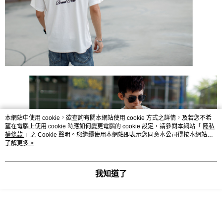
本網站中使用 cookie，欲查詢有關本網站使用 cookie 方式之詳情，及若您不希
望在電腦上使用 cookie 時應如何變更電腦的 cookie 設定，請參閱本網站「
隱私
權條款
」之 Cookie 聲明。您繼續使用本網站即表示您同意本公司得按本網站使
用條款之 Cookie 聲明使用 cookie。
了解更多 >
我知道了