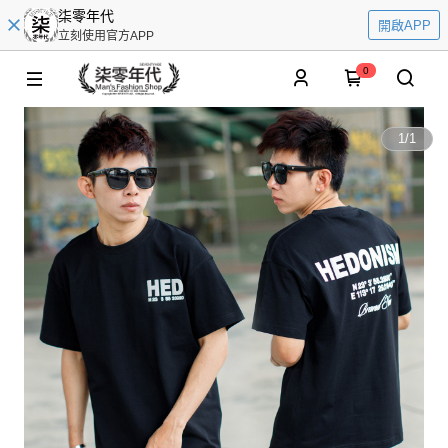
柒零年代
開啟APP
立刻使用官方APP
0
1
/
1