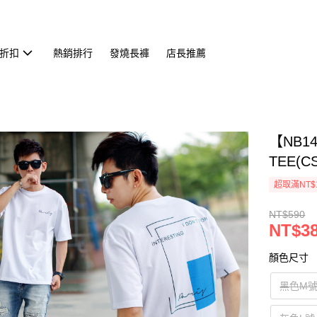
折扣
熱銷排行
發燒長褲
店長推薦
【NB
TEE(CS
超取滿NT$
NT$590
NT$3
顏色尺寸
黑色M