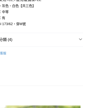
、灰色、白色【共三色】
：中等
：有
l 173/62，穿M號
y
享後付
類 (4)
FTEE先享後付」】
先享後付是「在收到商品之後才付款」的支付方式。 讓您購物簡單
客服
心！
推薦
：不需註冊會員、不需綁卡、不需儲值。
：只要手機號碼，簡訊認證，即可結帳。
：先確認商品／服務後，再付款。
品上架
取貨
EE先享後付」結帳流程】
0，滿NT$1,800(含以上)免運費
方式選擇「AFTEE先享後付」後，將跳轉至「AFTEE先享後
頁面，進行簡訊認證並確認金額後，即可完成結帳。
全家取貨
成立數日內，您將收到繳費通知簡訊。
費通知簡訊後14天內，點擊此簡訊中的連結，可透過四大超商
0，滿NT$1,800(含以上)免運費
網路銀行／等多元方式進行付款，方視為交易完成。
：結帳手續完成當下不需立刻繳費，但若您需要取消訂單，請聯
取貨