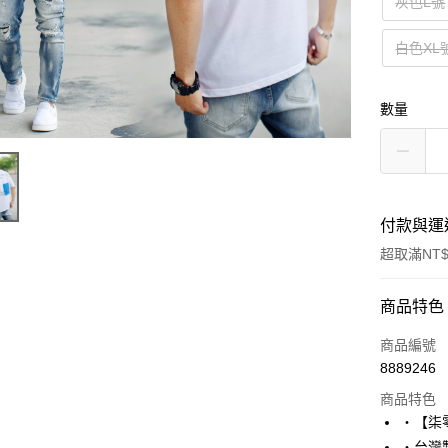
灰色L號
白色XL
數量
付款與運
超取滿NT$
付款方式
商品特色
信用卡一
商品編號
8889246
超商取貨
商品特色
LINE Pay
‧【柒
‧台灣製