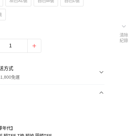
灰色XL號
白色M號
白色L號
號
清除
紀錄
送方式
1,800免運
次付款
付款
零年代】
,短TEE,T恤,短袖,圓領TEE