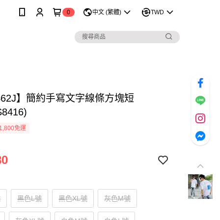
0
中文 (繁體)
TWD
1462J】簡約手寫文字線條方塊短
8416)
1,800免運
80
號
黑色L號
黑色XL號
灰色M號