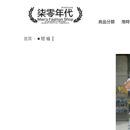
商品分類
限時
首頁
■ 短 袖 ║