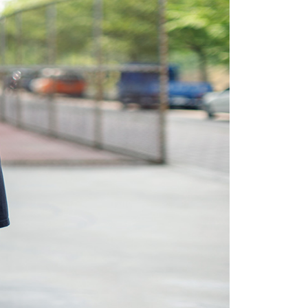
的店家。未經商家同意取消之訂單仍視為有效，需透過AFTEE
繳納相關費用。
0，滿NT$1,800(含以上)免運費
否成功請以「AFTEE先享後付 」之結帳頁面顯示為準，若有關於
功／繳費後需取消欲退款等相關疑問，請聯繫「AFTEE先享後
-11取貨
援中心」
https://netprotections.freshdesk.com/support/home
0，滿NT$1,800(含以上)免運費
項】
恩沛科技股份有限公司提供之「AFTEE先享後付」服務完成之
依本服務之必要範圍內提供個人資料，並將交易相關給付款項請
20，滿NT$3,000(含以上)免運費
讓予恩沛科技股份有限公司。
個人資料處理事宜，請瀏覽以下網址：
ee.tw/terms/#terms3
年的使用者請事先徵得法定代理人或監護人之同意方可使用
E先享後付」，若未經同意申辦者引起之損失，本公司不負相關責
AFTEE先享後付」時，將依據個別帳號之用戶狀況，依本公司
核予不同之上限額度；若仍有額度不足之情形，本公司將視審查
用戶進行身份認證。
一人註冊多個帳號或使用他人資訊註冊。若發現惡意使用之情
科技股份有限公司將有權停止該用戶之使用額度並採取法律行