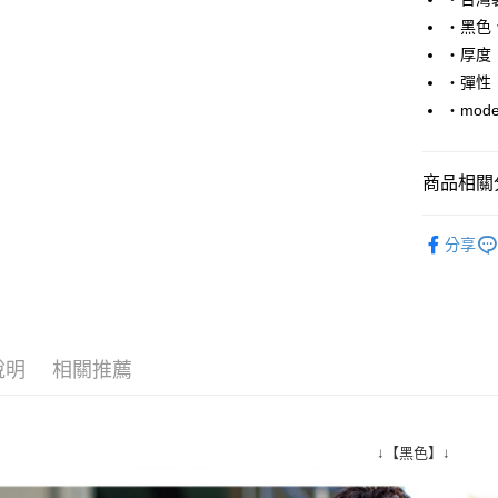
Apple Pay
‧黑色
街口支付
‧厚度
‧彈性
悠遊付
‧mode
Google Pa
AFTEE先
商品相關分
相關說明
【關於「A
■ 短 袖 ║
ATM付款
AFTEE
分享
便利好安
人氣商品
１．簡單
推薦商品
２．便利
運送方式
３．安心
06/24新
全家付款
【「AFT
說明
相關推薦
每筆NT$8
１．於結帳
付」結帳
先付款後
２．訂單
３．收到繳
每筆NT$8
↓【黑色】↓
／ATM／
※ 請注意
7-11付款