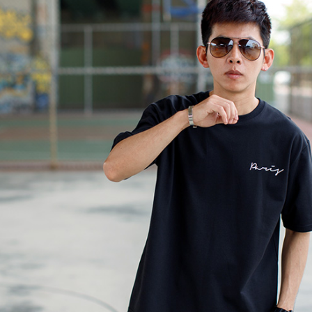
絡購買商品
先享後付
每筆NT$8
※ 交易是
是否繳費成
先付款後7
付客戶支
每筆NT$8
【注意事
宅配
１．透過由
交易，需
每筆NT$1
求債權轉
２．關於
https://aft
３．未成
「AFTE
任。
４．使用「
即時審查
結果請求
５．嚴禁
形，恩沛
動。