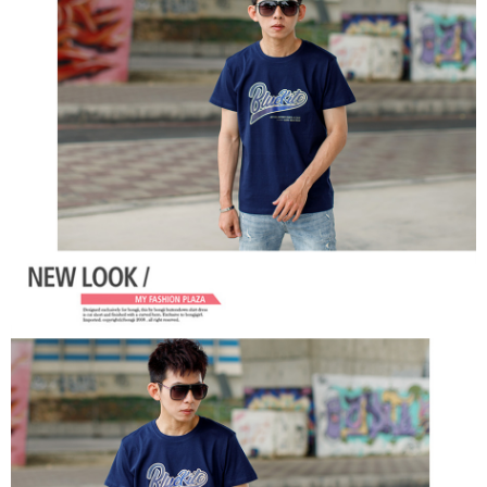
２．訂單成立數日內，您將收到繳費通知簡訊。
每筆NT$80，滿NT$1,800(含以上)免運費
３．收到繳費通知簡訊後14天內，點擊此簡訊中的連結，可透過四大超商／
ATM／網路銀行／等多元方式進行付款，方視為交易完成。
7-11付款取貨
※ 請注意：結帳手續完成當下不需立刻繳費，但若您需要取消訂單，請聯絡
每筆NT$80，滿NT$1,800(含以上)免運費
購買商品的店家。未經商家同意取消之訂單仍視為有效，需透過AFTEE先享
後付繳納相關費用。
先付款後7-11取貨
※ 交易是否成功請以「AFTEE先享後付 」之結帳頁面顯示為準，若有關於
是否繳費成功／繳費後需取消欲退款等相關疑問，請聯繫「AFTEE先享後付
每筆NT$80，滿NT$1,800(含以上)免運費
客戶支援中心」
https://netprotections.freshdesk.com/support/home
宅配
【注意事項】
１．透過由恩沛科技股份有限公司提供之「AFTEE先享後付」服務完成之交
每筆NT$120，滿NT$3,000(含以上)免運費
易，需依本服務之必要範圍內提供個人資料，並將交易相關給付款項請求債
權轉讓予恩沛科技股份有限公司。
２．關於個人資料處理事宜，請瀏覽以下網址：
https://aftee.tw/terms/#terms3
３．未成年的使用者請事先徵得法定代理人或監護人之同意方可使用
「AFTEE先享後付」，若未經同意申辦者引起之損失，本公司不負相關責
任。
４．使用「AFTEE先享後付」時，將依據個別帳號之用戶狀況，依本公司即
時審查核予不同之上限額度；若仍有額度不足之情形，本公司將視審查結果
請求用戶進行身份認證。
５．嚴禁一人註冊多個帳號或使用他人資訊註冊。若發現惡意使用之情形，
恩沛科技股份有限公司將有權停止該用戶之使用額度並採取法律行動。