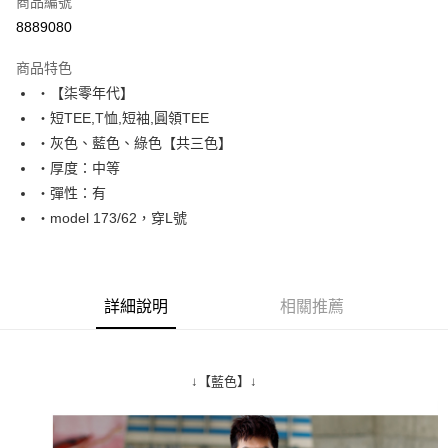
商品編號
超商取貨付款
8889080
LINE Pay
商品特色
Apple Pay
‧【柒零年代】
‧短TEE,T恤,短袖,圓領TEE
街口支付
‧灰色、藍色、綠色【共三色】
悠遊付
‧厚度：中等
‧彈性：有
Google Pay
‧model 173/62，穿L號
AFTEE先享後付
相關說明
【關於「AFTEE先享後付」】
ATM付款
AFTEE先享後付是「在收到商品之後才付款」的支付方式。 讓您購物簡單
詳細說明
相關推薦
便利好安心！
１．簡單：不需註冊會員、不需綁卡、不需儲值。
運送方式
２．便利：只要手機號碼，簡訊認證，即可結帳。
３．安心：先確認商品／服務後，再付款。
全家付款取貨
↓【藍色】↓
每筆NT$80，滿NT$1,800(含以上)免運費
【「AFTEE先享後付」結帳流程】
１．於結帳方式選擇「AFTEE先享後付」後，將跳轉至「AFTEE先享後付」
先付款後全家取貨
結帳頁面，進行簡訊認證並確認金額後，即可完成結帳。