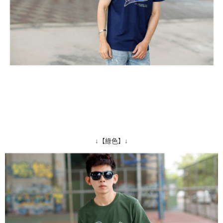
↓【綠色】↓