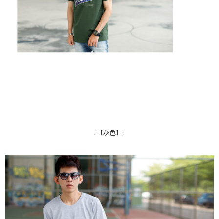
↓【灰色】↓