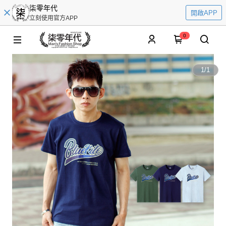
柒零年代
開啟APP
立刻使用官方APP
0
1
/
1