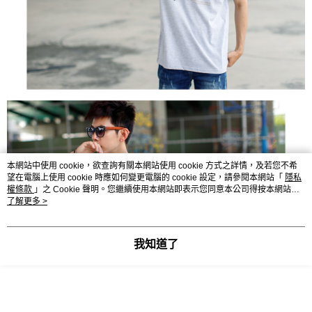
本網站中使用 cookie，欲查詢有關本網站使用 cookie 方式之詳情，及若您不希
望在電腦上使用 cookie 時應如何變更電腦的 cookie 設定，請參閱本網站「
隱私
權條款
」之 Cookie 聲明。您繼續使用本網站即表示您同意本公司得按本網站使
用條款之 Cookie 聲明使用 cookie。
了解更多 >
我知道了