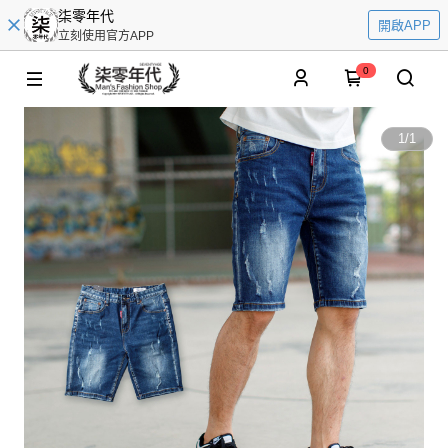
柒零年代
開啟APP
立刻使用官方APP
0
1
/
1