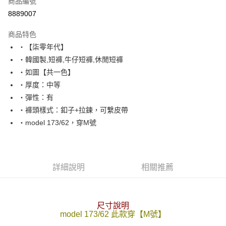
商品編號
超商取貨付款
8889007
LINE Pay
商品特色
Apple Pay
‧【柒零年代】
‧韓國製,短褲,牛仔短褲,休閒短褲
街口支付
‧如圖【共一色】
悠遊付
‧厚度：中等
‧彈性：有
Google Pay
‧褲頭樣式：釦子+拉鍊，可繫皮帶
AFTEE先享後付
‧model 173/62，穿M號
相關說明
【關於「AFTEE先享後付」】
ATM付款
AFTEE先享後付是「在收到商品之後才付款」的支付方式。 讓您購物簡單
便利好安心！
詳細說明
相關推薦
１．簡單：不需註冊會員、不需綁卡、不需儲值。
運送方式
２．便利：只要手機號碼，簡訊認證，即可結帳。
３．安心：先確認商品／服務後，再付款。
全家付款取貨
尺寸說明
每筆NT$80，滿NT$1,800(含以上)免運費
【「AFTEE先享後付」結帳流程】
model 173/62 此款穿【M號】
１．於結帳方式選擇「AFTEE先享後付」後，將跳轉至「AFTEE先享後付」
先付款後全家取貨
結帳頁面，進行簡訊認證並確認金額後，即可完成結帳。