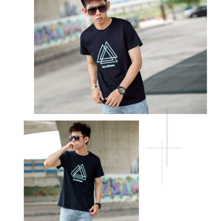
２．訂單成立數日內，您將收到繳費通知簡訊。
每筆NT$80，滿NT$1,800(含以上)免運費
３．收到繳費通知簡訊後14天內，點擊此簡訊中的連結，可透過四大超商／
ATM／網路銀行／等多元方式進行付款，方視為交易完成。
7-11付款取貨
※ 請注意：結帳手續完成當下不需立刻繳費，但若您需要取消訂單，請聯絡
每筆NT$80，滿NT$1,800(含以上)免運費
購買商品的店家。未經商家同意取消之訂單仍視為有效，需透過AFTEE先享
後付繳納相關費用。
先付款後7-11取貨
※ 交易是否成功請以「AFTEE先享後付 」之結帳頁面顯示為準，若有關於
是否繳費成功／繳費後需取消欲退款等相關疑問，請聯繫「AFTEE先享後付
每筆NT$80，滿NT$1,800(含以上)免運費
客戶支援中心」
https://netprotections.freshdesk.com/support/home
宅配
【注意事項】
１．透過由恩沛科技股份有限公司提供之「AFTEE先享後付」服務完成之交
每筆NT$120，滿NT$3,000(含以上)免運費
易，需依本服務之必要範圍內提供個人資料，並將交易相關給付款項請求債
權轉讓予恩沛科技股份有限公司。
２．關於個人資料處理事宜，請瀏覽以下網址：
https://aftee.tw/terms/#terms3
３．未成年的使用者請事先徵得法定代理人或監護人之同意方可使用
「AFTEE先享後付」，若未經同意申辦者引起之損失，本公司不負相關責
任。
４．使用「AFTEE先享後付」時，將依據個別帳號之用戶狀況，依本公司即
時審查核予不同之上限額度；若仍有額度不足之情形，本公司將視審查結果
請求用戶進行身份認證。
５．嚴禁一人註冊多個帳號或使用他人資訊註冊。若發現惡意使用之情形，
恩沛科技股份有限公司將有權停止該用戶之使用額度並採取法律行動。