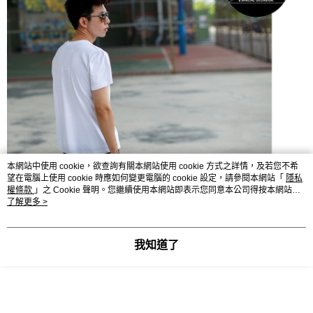
本網站中使用 cookie，欲查詢有關本網站使用 cookie 方式之詳情，及若您不希
望在電腦上使用 cookie 時應如何變更電腦的 cookie 設定，請參閱本網站「
隱私
權條款
」之 Cookie 聲明。您繼續使用本網站即表示您同意本公司得按本網站使
用條款之 Cookie 聲明使用 cookie。
了解更多 >
我知道了