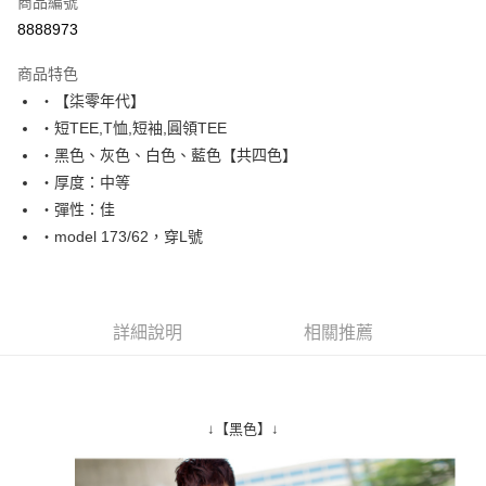
商品編號
超商取貨付款
8888973
LINE Pay
商品特色
Apple Pay
‧【柒零年代】
‧短TEE,T恤,短袖,圓領TEE
街口支付
‧黑色、灰色、白色、藍色【共四色】
悠遊付
‧厚度：中等
‧彈性：佳
Google Pay
‧model 173/62，穿L號
AFTEE先享後付
相關說明
【關於「AFTEE先享後付」】
ATM付款
AFTEE先享後付是「在收到商品之後才付款」的支付方式。 讓您購物簡單
詳細說明
相關推薦
便利好安心！
１．簡單：不需註冊會員、不需綁卡、不需儲值。
運送方式
２．便利：只要手機號碼，簡訊認證，即可結帳。
３．安心：先確認商品／服務後，再付款。
全家付款取貨
↓【黑色】↓
每筆NT$80，滿NT$1,800(含以上)免運費
【「AFTEE先享後付」結帳流程】
１．於結帳方式選擇「AFTEE先享後付」後，將跳轉至「AFTEE先享後付」
先付款後全家取貨
結帳頁面，進行簡訊認證並確認金額後，即可完成結帳。