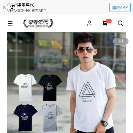
柒零年代
開啟APP
立刻使用官方APP
0
1
/
1