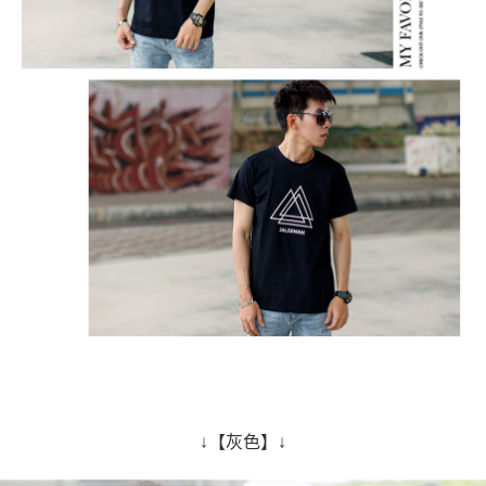
↓【灰色】↓