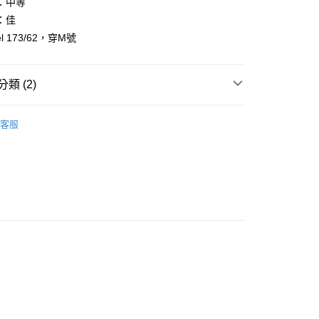
：中等
：佳
l 173/62，穿M號
y
享後付
類 (2)
FTEE先享後付」】
先享後付是「在收到商品之後才付款」的支付方式。 讓您購物簡單
客服
心！
推薦
：不需註冊會員、不需綁卡、不需儲值。
：只要手機號碼，簡訊認證，即可結帳。
：先確認商品／服務後，再付款。
取貨
EE先享後付」結帳流程】
0，滿NT$1,800(含以上)免運費
方式選擇「AFTEE先享後付」後，將跳轉至「AFTEE先享後
頁面，進行簡訊認證並確認金額後，即可完成結帳。
全家取貨
成立數日內，您將收到繳費通知簡訊。
費通知簡訊後14天內，點擊此簡訊中的連結，可透過四大超商
0，滿NT$1,800(含以上)免運費
網路銀行／等多元方式進行付款，方視為交易完成。
：結帳手續完成當下不需立刻繳費，但若您需要取消訂單，請聯
取貨
的店家。未經商家同意取消之訂單仍視為有效，需透過AFTEE
繳納相關費用。
0，滿NT$1,800(含以上)免運費
否成功請以「AFTEE先享後付 」之結帳頁面顯示為準，若有關於