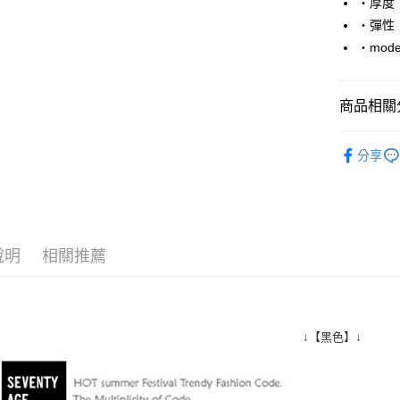
‧厚度
‧彈性
悠遊付
‧mode
Google Pa
AFTEE先
商品相關分
相關說明
【關於「A
■ 短 袖 ║
ATM付款
AFTEE
分享
便利好安
人氣商品
１．簡單
２．便利
運送方式
３．安心
全家付款
【「AFT
說明
相關推薦
每筆NT$8
１．於結帳
付」結帳
先付款後
２．訂單
３．收到繳
每筆NT$8
／ATM／
↓【黑色】↓
※ 請注意
7-11付款
絡購買商品
先享後付
每筆NT$8
※ 交易是