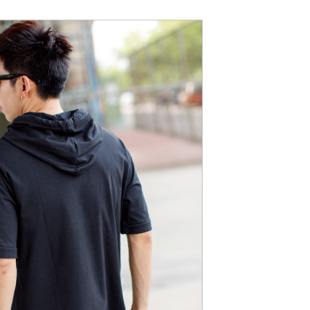
功／繳費後需取消欲退款等相關疑問，請聯繫「AFTEE先享後
-11取貨
援中心」
https://netprotections.freshdesk.com/support/home
0，滿NT$1,800(含以上)免運費
項】
恩沛科技股份有限公司提供之「AFTEE先享後付」服務完成之
依本服務之必要範圍內提供個人資料，並將交易相關給付款項請
20，滿NT$3,000(含以上)免運費
讓予恩沛科技股份有限公司。
個人資料處理事宜，請瀏覽以下網址：
ee.tw/terms/#terms3
年的使用者請事先徵得法定代理人或監護人之同意方可使用
E先享後付」，若未經同意申辦者引起之損失，本公司不負相關責
AFTEE先享後付」時，將依據個別帳號之用戶狀況，依本公司
核予不同之上限額度；若仍有額度不足之情形，本公司將視審查
用戶進行身份認證。
一人註冊多個帳號或使用他人資訊註冊。若發現惡意使用之情
科技股份有限公司將有權停止該用戶之使用額度並採取法律行