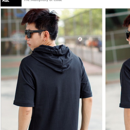
是否繳費成
先付款後7
付客戶支
每筆NT$8
【注意事
宅配
１．透過由
交易，需
每筆NT$1
求債權轉
２．關於
https://aft
３．未成
「AFTE
任。
４．使用「
即時審查
結果請求
５．嚴禁
形，恩沛
動。