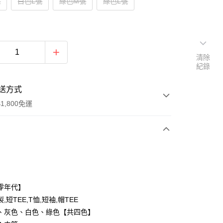
號
白色L號
綠色M號
綠色L號
清除
紀錄
送方式
1,800免運
次付款
付款
零年代】
,短TEE,T恤,短袖,帽TEE
、灰色、白色、綠色【共四色】