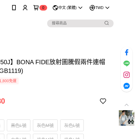
0
中文 (繁體)
TWD
450J】BONA FIDE放射圖騰假兩件連帽
GB1119)
1,800免運
80
號
黑色L號
灰色M號
灰色L號