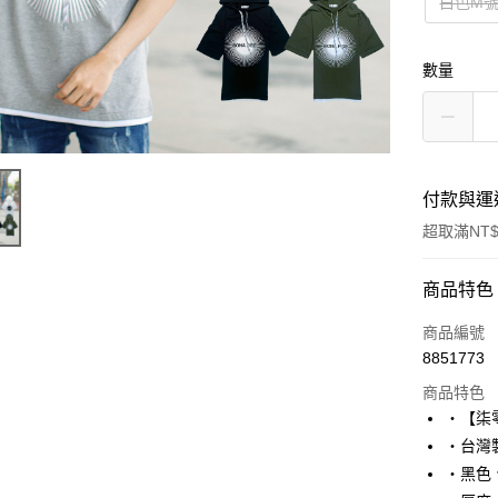
白色M
數量
付款與運
超取滿NT$
付款方式
商品特色
信用卡一
商品編號
8851773
超商取貨
商品特色
LINE Pay
‧【柒
‧台灣製
Apple Pay
‧黑色
街口支付