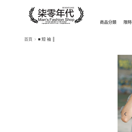
商品分類
限時
首頁
■ 短 袖 ║