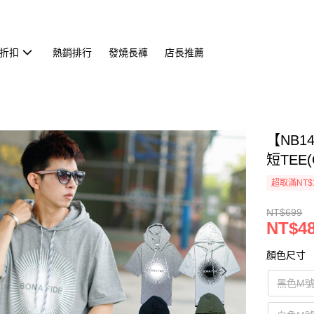
折扣
熱銷排行
發燒長褲
店長推薦
【NB1
短TEE(
超取滿NT$
NT$699
NT$4
顏色尺寸
黑色M