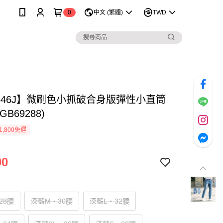
0
中文 (繁體)
TWD
1446J】微刷色小抓破合身版彈性小直筒
B69288)
1,800免運
90
28腰
深藍M‧30腰
深藍L‧32腰