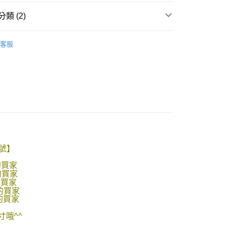
類 (2)
客服
推薦
y
享後付
FTEE先享後付」】
先享後付是「在收到商品之後才付款」的支付方式。 讓您購物簡單
心！
M號】
：不需註冊會員、不需綁卡、不需儲值。
：只要手機號碼，簡訊認證，即可結帳。
的買家
：先確認商品／服務後，再付款。
的買家
取貨
的買家
EE先享後付」結帳流程】
的買家
0，滿NT$1,800(含以上)免運費
方式選擇「AFTEE先享後付」後，將跳轉至「AFTEE先享後
的買家
頁面，進行簡訊認證並確認金額後，即可完成結帳。
全家取貨
成立數日內，您將收到繳費通知簡訊。
哦^^
費通知簡訊後14天內，點擊此簡訊中的連結，可透過四大超商