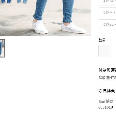
深藍XL
淺藍M‧
淺藍2L
數量
付款與運
超取滿NT$
付款方式
商品特色
信用卡一
商品編號
8851618
超商取貨