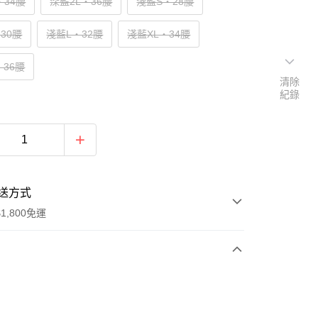
‧34腰
深藍2L‧36腰
淺藍S‧28腰
30腰
淺藍L‧32腰
淺藍XL‧34腰
‧36腰
清除
紀錄
送方式
1,800免運
次付款
付款