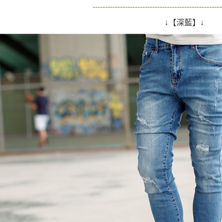
每筆NT$8
／ATM／
----------------------------------------------------
※ 請注意
7-11付款
↓【深藍】↓
絡購買商品
先享後付
每筆NT$8
※ 交易是
是否繳費成
先付款後7
付客戶支
每筆NT$8
【注意事
宅配
１．透過由
交易，需
每筆NT$1
求債權轉
２．關於
https://aft
３．未成
「AFTE
任。
４．使用「
即時審查
結果請求
５．嚴禁
形，恩沛
動。