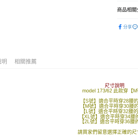
LINE Pay
商品相關分
Apple Pay
■ 長 褲 ║
分享
街口支付
人氣商品
悠遊付
Google Pa
說明
相關推薦
AFTEE先
相關說明
【關於「A
ATM付款
AFTEE
尺寸說明
便利好安
model 173/62 此款穿【
１．簡單
２．便利
運送方式
【S號】適合平時穿28腰
３．安心
【M號】適合平時穿30腰
全家付款
【L號】適合平時穿32腰
【「AFT
【XL號】適合平時穿34腰
每筆NT$8
１．於結帳
【2L號】適合平時穿36腰
付」結帳
先付款後
２．訂單
請買家們留意選擇正確的尺寸
３．收到繳