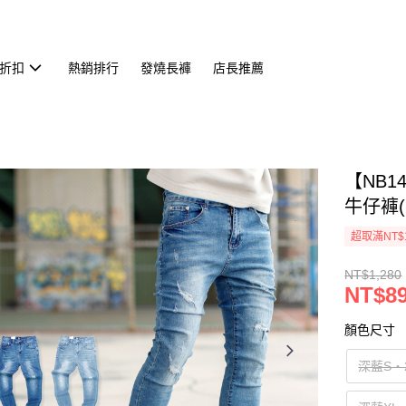
折扣
熱銷排行
發燒長褲
店長推薦
【NB
牛仔褲(G
超取滿NT$
NT$1,280
NT$8
顏色尺寸
深藍S‧