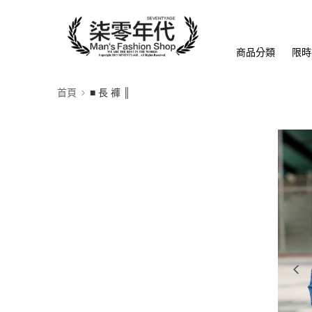
商品分類
限時
首頁
■ 長 褲 ║