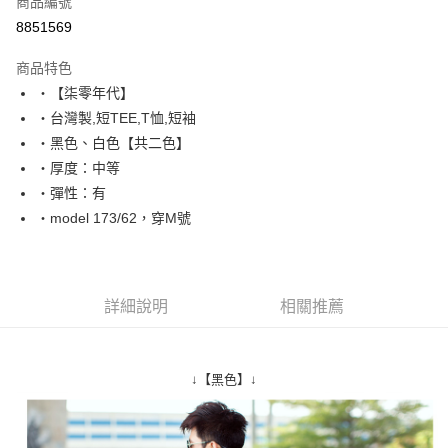
商品編號
超商取貨付款
8851569
LINE Pay
商品特色
Apple Pay
‧【柒零年代】
‧台灣製,短TEE,T恤,短袖
街口支付
‧黑色、白色【共二色】
悠遊付
‧厚度：中等
‧彈性：有
Google Pay
‧model 173/62，穿M號
AFTEE先享後付
相關說明
【關於「AFTEE先享後付」】
ATM付款
AFTEE先享後付是「在收到商品之後才付款」的支付方式。 讓您購物簡單
詳細說明
相關推薦
便利好安心！
１．簡單：不需註冊會員、不需綁卡、不需儲值。
運送方式
２．便利：只要手機號碼，簡訊認證，即可結帳。
３．安心：先確認商品／服務後，再付款。
全家付款取貨
↓【黑色】↓
每筆NT$80，滿NT$1,800(含以上)免運費
【「AFTEE先享後付」結帳流程】
１．於結帳方式選擇「AFTEE先享後付」後，將跳轉至「AFTEE先享後付」
先付款後全家取貨
結帳頁面，進行簡訊認證並確認金額後，即可完成結帳。