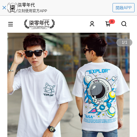
柒零年代
開啟APP
立刻使用官方APP
0
1
/
1