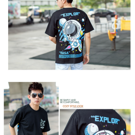
２．訂單成立數日內，您將收到繳費通知簡訊。
每筆NT$80，滿NT$1,800(含以上)免運費
３．收到繳費通知簡訊後14天內，點擊此簡訊中的連結，可透過四大超商／
ATM／網路銀行／等多元方式進行付款，方視為交易完成。
7-11付款取貨
※ 請注意：結帳手續完成當下不需立刻繳費，但若您需要取消訂單，請聯絡
每筆NT$80，滿NT$1,800(含以上)免運費
購買商品的店家。未經商家同意取消之訂單仍視為有效，需透過AFTEE先享
後付繳納相關費用。
先付款後7-11取貨
※ 交易是否成功請以「AFTEE先享後付 」之結帳頁面顯示為準，若有關於
是否繳費成功／繳費後需取消欲退款等相關疑問，請聯繫「AFTEE先享後付
每筆NT$80，滿NT$1,800(含以上)免運費
客戶支援中心」
https://netprotections.freshdesk.com/support/home
宅配
【注意事項】
１．透過由恩沛科技股份有限公司提供之「AFTEE先享後付」服務完成之交
每筆NT$120，滿NT$3,000(含以上)免運費
易，需依本服務之必要範圍內提供個人資料，並將交易相關給付款項請求債
權轉讓予恩沛科技股份有限公司。
２．關於個人資料處理事宜，請瀏覽以下網址：
https://aftee.tw/terms/#terms3
３．未成年的使用者請事先徵得法定代理人或監護人之同意方可使用
「AFTEE先享後付」，若未經同意申辦者引起之損失，本公司不負相關責
任。
４．使用「AFTEE先享後付」時，將依據個別帳號之用戶狀況，依本公司即
時審查核予不同之上限額度；若仍有額度不足之情形，本公司將視審查結果
請求用戶進行身份認證。
５．嚴禁一人註冊多個帳號或使用他人資訊註冊。若發現惡意使用之情形，
恩沛科技股份有限公司將有權停止該用戶之使用額度並採取法律行動。