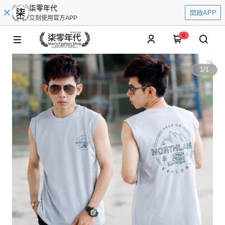
柒零年代
開啟APP
立刻使用官方APP
0
1
/
1