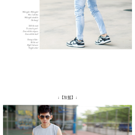
↓【灰藍】↓