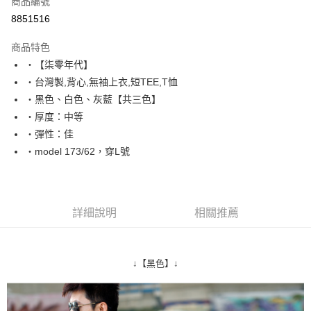
商品編號
超商取貨付款
8851516
LINE Pay
商品特色
Apple Pay
‧【柒零年代】
‧台灣製,背心,無袖上衣,短TEE,T恤
街口支付
‧黑色、白色、灰藍【共三色】
悠遊付
‧厚度：中等
‧彈性：佳
Google Pay
‧model 173/62，穿L號
AFTEE先享後付
相關說明
【關於「AFTEE先享後付」】
ATM付款
AFTEE先享後付是「在收到商品之後才付款」的支付方式。 讓您購物簡單
詳細說明
相關推薦
便利好安心！
１．簡單：不需註冊會員、不需綁卡、不需儲值。
運送方式
２．便利：只要手機號碼，簡訊認證，即可結帳。
３．安心：先確認商品／服務後，再付款。
全家付款取貨
↓【黑色】↓
每筆NT$80，滿NT$1,800(含以上)免運費
【「AFTEE先享後付」結帳流程】
１．於結帳方式選擇「AFTEE先享後付」後，將跳轉至「AFTEE先享後付」
先付款後全家取貨
結帳頁面，進行簡訊認證並確認金額後，即可完成結帳。