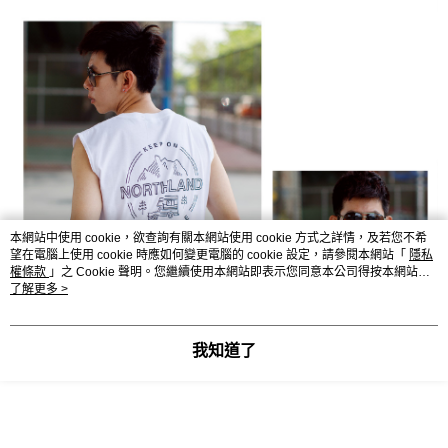
本網站中使用 cookie，欲查詢有關本網站使用 cookie 方式之詳情，及若您不希
望在電腦上使用 cookie 時應如何變更電腦的 cookie 設定，請參閱本網站「
隱私
權條款
」之 Cookie 聲明。您繼續使用本網站即表示您同意本公司得按本網站使
用條款之 Cookie 聲明使用 cookie。
了解更多 >
我知道了