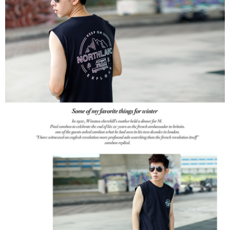
２．訂單成立數日內，您將收到繳費通知簡訊。
每筆NT$80，滿NT$1,800(含以上)免運費
３．收到繳費通知簡訊後14天內，點擊此簡訊中的連結，可透過四大超商／
ATM／網路銀行／等多元方式進行付款，方視為交易完成。
7-11付款取貨
※ 請注意：結帳手續完成當下不需立刻繳費，但若您需要取消訂單，請聯絡
每筆NT$80，滿NT$1,800(含以上)免運費
購買商品的店家。未經商家同意取消之訂單仍視為有效，需透過AFTEE先享
後付繳納相關費用。
先付款後7-11取貨
※ 交易是否成功請以「AFTEE先享後付 」之結帳頁面顯示為準，若有關於
是否繳費成功／繳費後需取消欲退款等相關疑問，請聯繫「AFTEE先享後付
每筆NT$80，滿NT$1,800(含以上)免運費
客戶支援中心」
https://netprotections.freshdesk.com/support/home
宅配
【注意事項】
１．透過由恩沛科技股份有限公司提供之「AFTEE先享後付」服務完成之交
每筆NT$120，滿NT$3,000(含以上)免運費
易，需依本服務之必要範圍內提供個人資料，並將交易相關給付款項請求債
權轉讓予恩沛科技股份有限公司。
２．關於個人資料處理事宜，請瀏覽以下網址：
https://aftee.tw/terms/#terms3
３．未成年的使用者請事先徵得法定代理人或監護人之同意方可使用
「AFTEE先享後付」，若未經同意申辦者引起之損失，本公司不負相關責
任。
４．使用「AFTEE先享後付」時，將依據個別帳號之用戶狀況，依本公司即
時審查核予不同之上限額度；若仍有額度不足之情形，本公司將視審查結果
請求用戶進行身份認證。
５．嚴禁一人註冊多個帳號或使用他人資訊註冊。若發現惡意使用之情形，
恩沛科技股份有限公司將有權停止該用戶之使用額度並採取法律行動。