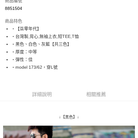
商品編號
超商取貨付款
8851504
LINE Pay
商品特色
Apple Pay
‧【柒零年代】
‧台灣製,背心,無袖上衣,短TEE,T恤
街口支付
‧黑色、白色、灰藍【共三色】
悠遊付
‧厚度：中等
‧彈性：佳
Google Pay
‧model 173/62，穿L號
AFTEE先享後付
相關說明
【關於「AFTEE先享後付」】
ATM付款
AFTEE先享後付是「在收到商品之後才付款」的支付方式。 讓您購物簡單
詳細說明
相關推薦
便利好安心！
１．簡單：不需註冊會員、不需綁卡、不需儲值。
運送方式
２．便利：只要手機號碼，簡訊認證，即可結帳。
３．安心：先確認商品／服務後，再付款。
全家付款取貨
↓【黑色】↓
每筆NT$80，滿NT$1,800(含以上)免運費
【「AFTEE先享後付」結帳流程】
１．於結帳方式選擇「AFTEE先享後付」後，將跳轉至「AFTEE先享後付」
先付款後全家取貨
結帳頁面，進行簡訊認證並確認金額後，即可完成結帳。