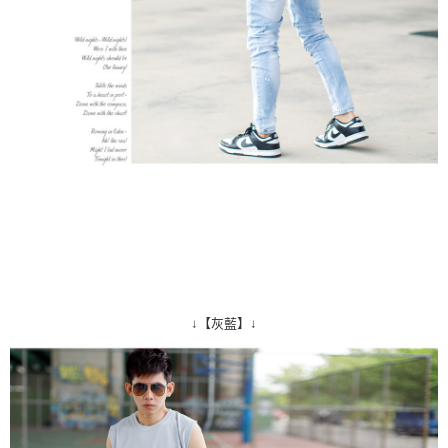
↓【灰藍】↓