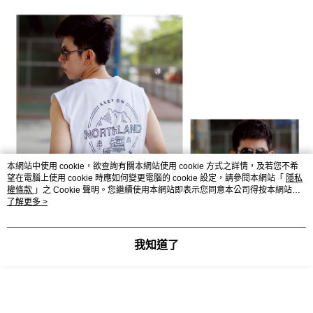
本網站中使用 cookie，欲查詢有關本網站使用 cookie 方式之詳情，及若您不希
望在電腦上使用 cookie 時應如何變更電腦的 cookie 設定，請參閱本網站「
隱私
權條款
」之 Cookie 聲明。您繼續使用本網站即表示您同意本公司得按本網站使
用條款之 Cookie 聲明使用 cookie。
了解更多 >
我知道了