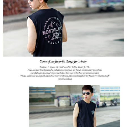
２．訂單成立數日內，您將收到繳費通知簡訊。
每筆NT$80，滿NT$1,800(含以上)免運費
３．收到繳費通知簡訊後14天內，點擊此簡訊中的連結，可透過四大超商／
ATM／網路銀行／等多元方式進行付款，方視為交易完成。
7-11付款取貨
※ 請注意：結帳手續完成當下不需立刻繳費，但若您需要取消訂單，請聯絡
每筆NT$80，滿NT$1,800(含以上)免運費
購買商品的店家。未經商家同意取消之訂單仍視為有效，需透過AFTEE先享
後付繳納相關費用。
先付款後7-11取貨
※ 交易是否成功請以「AFTEE先享後付 」之結帳頁面顯示為準，若有關於
是否繳費成功／繳費後需取消欲退款等相關疑問，請聯繫「AFTEE先享後付
每筆NT$80，滿NT$1,800(含以上)免運費
客戶支援中心」
https://netprotections.freshdesk.com/support/home
宅配
【注意事項】
１．透過由恩沛科技股份有限公司提供之「AFTEE先享後付」服務完成之交
每筆NT$120，滿NT$3,000(含以上)免運費
易，需依本服務之必要範圍內提供個人資料，並將交易相關給付款項請求債
權轉讓予恩沛科技股份有限公司。
２．關於個人資料處理事宜，請瀏覽以下網址：
https://aftee.tw/terms/#terms3
３．未成年的使用者請事先徵得法定代理人或監護人之同意方可使用
「AFTEE先享後付」，若未經同意申辦者引起之損失，本公司不負相關責
任。
４．使用「AFTEE先享後付」時，將依據個別帳號之用戶狀況，依本公司即
時審查核予不同之上限額度；若仍有額度不足之情形，本公司將視審查結果
請求用戶進行身份認證。
５．嚴禁一人註冊多個帳號或使用他人資訊註冊。若發現惡意使用之情形，
恩沛科技股份有限公司將有權停止該用戶之使用額度並採取法律行動。