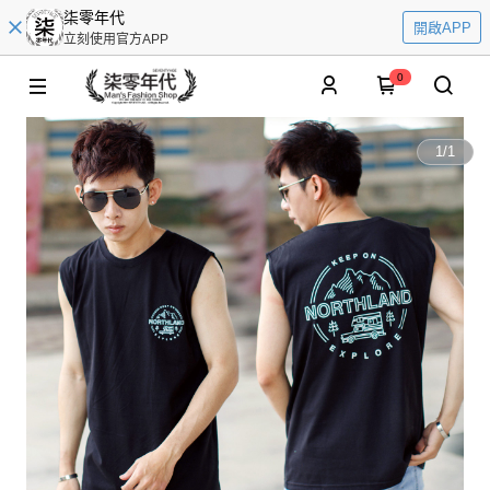
柒零年代
開啟APP
立刻使用官方APP
0
1
/
1