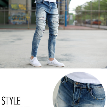
２．訂單成立數日內，您將收到繳費通知簡訊。
每筆NT$80，滿NT$1,800(含以上)免運費
３．收到繳費通知簡訊後14天內，點擊此簡訊中的連結，可透過四大超商／
ATM／網路銀行／等多元方式進行付款，方視為交易完成。
7-11付款取貨
※ 請注意：結帳手續完成當下不需立刻繳費，但若您需要取消訂單，請聯絡
每筆NT$80，滿NT$1,800(含以上)免運費
購買商品的店家。未經商家同意取消之訂單仍視為有效，需透過AFTEE先享
後付繳納相關費用。
先付款後7-11取貨
※ 交易是否成功請以「AFTEE先享後付 」之結帳頁面顯示為準，若有關於
是否繳費成功／繳費後需取消欲退款等相關疑問，請聯繫「AFTEE先享後付
每筆NT$80，滿NT$1,800(含以上)免運費
客戶支援中心」
https://netprotections.freshdesk.com/support/home
宅配
【注意事項】
１．透過由恩沛科技股份有限公司提供之「AFTEE先享後付」服務完成之交
每筆NT$120，滿NT$3,000(含以上)免運費
易，需依本服務之必要範圍內提供個人資料，並將交易相關給付款項請求債
權轉讓予恩沛科技股份有限公司。
２．關於個人資料處理事宜，請瀏覽以下網址：
https://aftee.tw/terms/#terms3
３．未成年的使用者請事先徵得法定代理人或監護人之同意方可使用
「AFTEE先享後付」，若未經同意申辦者引起之損失，本公司不負相關責
任。
４．使用「AFTEE先享後付」時，將依據個別帳號之用戶狀況，依本公司即
時審查核予不同之上限額度；若仍有額度不足之情形，本公司將視審查結果
請求用戶進行身份認證。
５．嚴禁一人註冊多個帳號或使用他人資訊註冊。若發現惡意使用之情形，
恩沛科技股份有限公司將有權停止該用戶之使用額度並採取法律行動。