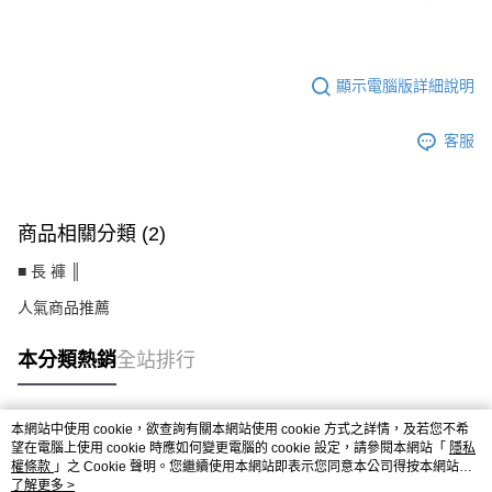
MW3815DH
顯示電腦版詳細說明
客服
商品相關分類 (2)
■ 長 褲 ║
人氣商品推薦
本分類熱銷
全站排行
本網站中使用 cookie，欲查詢有關本網站使用 cookie 方式之詳情，及若您不希
熱門標籤
望在電腦上使用 cookie 時應如何變更電腦的 cookie 設定，請參閱本網站「
隱私
權條款
」之 Cookie 聲明。您繼續使用本網站即表示您同意本公司得按本網站使
用條款之 Cookie 聲明使用 cookie。
了解更多 >