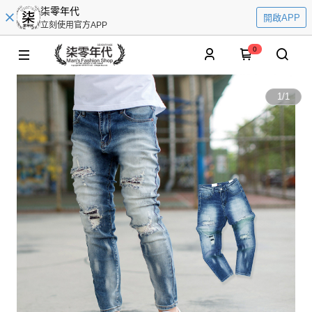
柒零年代
開啟APP
立刻使用官方APP
0
1
/
1