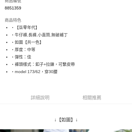
商品編號
超商取貨付款
8851359
LINE Pay
商品特色
Apple Pay
‧【柒零年代】
‧牛仔褲,長褲,小直筒,無破補丁
街口支付
‧如圖【共一色】
悠遊付
‧厚度：中等
‧彈性：佳
Google Pay
‧褲頭樣式：釦子+拉鍊，可繫皮帶
AFTEE先享後付
‧model 173/62，穿30腰
相關說明
【關於「AFTEE先享後付」】
ATM付款
AFTEE先享後付是「在收到商品之後才付款」的支付方式。 讓您購物簡單
便利好安心！
詳細說明
相關推薦
１．簡單：不需註冊會員、不需綁卡、不需儲值。
運送方式
２．便利：只要手機號碼，簡訊認證，即可結帳。
３．安心：先確認商品／服務後，再付款。
全家付款取貨
↓【如圖】↓
每筆NT$80，滿NT$1,800(含以上)免運費
【「AFTEE先享後付」結帳流程】
１．於結帳方式選擇「AFTEE先享後付」後，將跳轉至「AFTEE先享後付」
先付款後全家取貨
結帳頁面，進行簡訊認證並確認金額後，即可完成結帳。