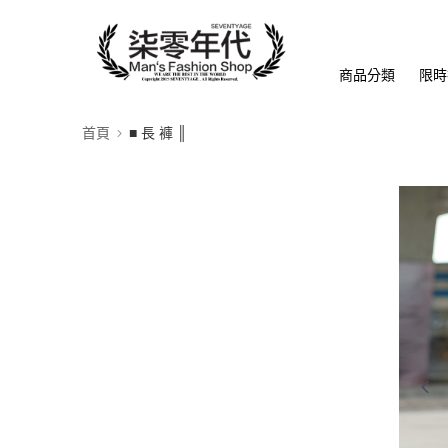
商品分類
限時
首頁
■ 長 褲 ║