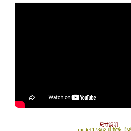
每筆NT$8
／ATM／
※ 請注意
7-11付款
絡購買商品
先享後付
每筆NT$8
※ 交易是
是否繳費成
先付款後7
付客戶支
每筆NT$8
【注意事
宅配
１．透過由
交易，需
每筆NT$1
求債權轉
２．關於
https://aft
３．未成
「AFTE
任。
４．使用「
即時審查
結果請求
５．嚴禁
形，恩沛
動。
尺寸說明
model 173/62 此款穿【