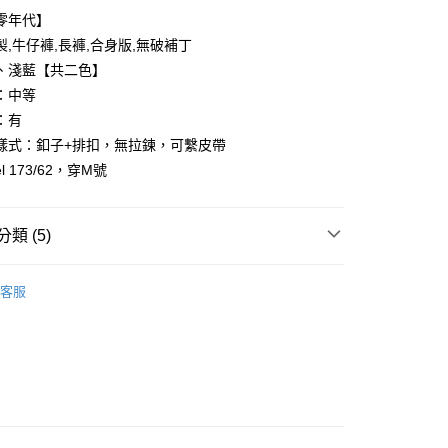
零年代】
製,牛仔褲,長褲,合身版,無破補丁
、淺藍【共二色】
：中等
：有
樣式：釦子+排扣，無拉鍊，可繫皮帶
y
l 173/62，穿M號
享後付
類 (5)
FTEE先享後付」】
先享後付是「在收到商品之後才付款」的支付方式。 讓您購物簡單
心！
客服
：不需註冊會員、不需綁卡、不需儲值。
推薦
：只要手機號碼，簡訊認證，即可結帳。
：先確認商品／服務後，再付款。
38腰褲款
取貨
EE先享後付」結帳流程】
0，滿NT$1,800(含以上)免運費
方式選擇「AFTEE先享後付」後，將跳轉至「AFTEE先享後
頁面，進行簡訊認證並確認金額後，即可完成結帳。
品上架
全家取貨
成立數日內，您將收到繳費通知簡訊。
費通知簡訊後14天內，點擊此簡訊中的連結，可透過四大超商