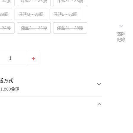
‧34腰
深藍2L‧36腰
深藍3L‧38腰
28腰
淺藍M‧30腰
淺藍L‧32腰
‧34腰
淺藍2L‧36腰
淺藍3L‧38腰
清除
紀錄
送方式
1,800免運
次付款
付款