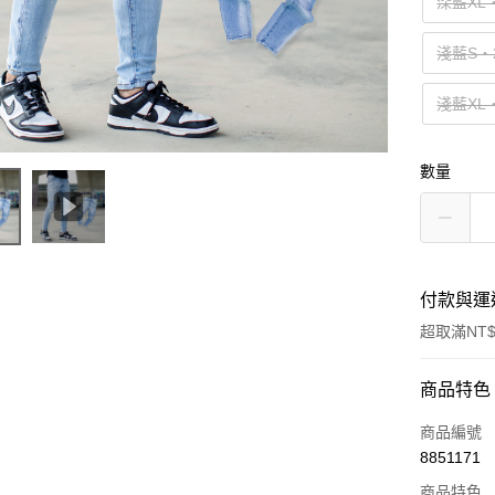
深藍XL
淺藍S‧
淺藍XL
數量
付款與運
超取滿NT$
付款方式
商品特色
信用卡一
商品編號
8851171
超商取貨
商品特色