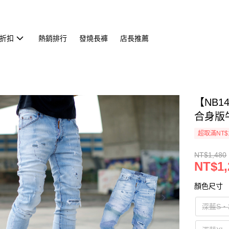
折扣
熱銷排行
發燒長褲
店長推薦
【NB
合身版牛
超取滿NT$
NT$1,480
NT$1,
顏色尺寸
深藍S‧