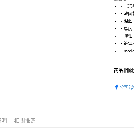
LINE Pay
‧【柒
‧韓國
Apple Pay
‧深藍
街口支付
‧厚度
‧彈性
悠遊付
‧褲頭
Google Pa
‧mode
AFTEE先
相關說明
商品相關分
【關於「A
ATM付款
AFTEE
■ 長 褲 ║
便利好安
分享
１．簡單
人氣商品
２．便利
運送方式
３．安心
加大尺碼→
全家付款
【「AFT
推薦商品
每筆NT$8
１．於結帳
說明
相關推薦
付」結帳
06/24新
先付款後
２．訂單
３．收到繳