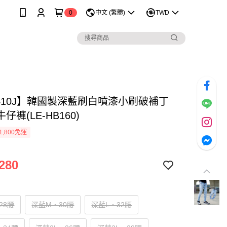
0
中文 (繁體)
TWD
1410J】韓國製深藍刷白噴漆小刷破補丁
仔褲(LE-HB160)
1,800免運
280
28腰
深藍M‧30腰
深藍L‧32腰