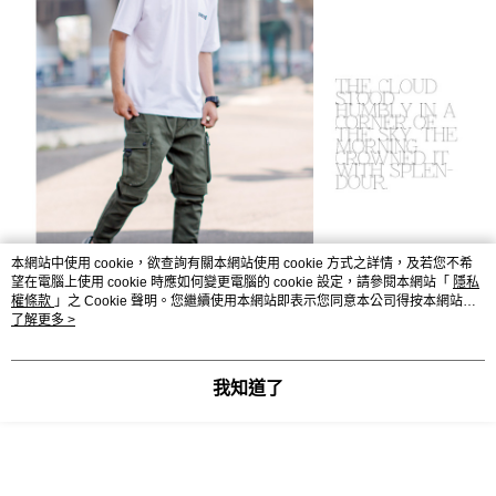
本網站中使用 cookie，欲查詢有關本網站使用 cookie 方式之詳情，及若您不希
望在電腦上使用 cookie 時應如何變更電腦的 cookie 設定，請參閱本網站「
隱私
權條款
」之 Cookie 聲明。您繼續使用本網站即表示您同意本公司得按本網站使
用條款之 Cookie 聲明使用 cookie。
了解更多 >
我知道了