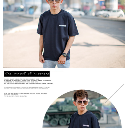
２．訂單成立數日內，您將收到繳費通知簡訊。
每筆NT$80，滿NT$1,800(含以上)免運費
３．收到繳費通知簡訊後14天內，點擊此簡訊中的連結，可透過四大超商／
ATM／網路銀行／等多元方式進行付款，方視為交易完成。
7-11付款取貨
※ 請注意：結帳手續完成當下不需立刻繳費，但若您需要取消訂單，請聯絡
每筆NT$80，滿NT$1,800(含以上)免運費
購買商品的店家。未經商家同意取消之訂單仍視為有效，需透過AFTEE先享
後付繳納相關費用。
先付款後7-11取貨
※ 交易是否成功請以「AFTEE先享後付 」之結帳頁面顯示為準，若有關於
是否繳費成功／繳費後需取消欲退款等相關疑問，請聯繫「AFTEE先享後付
每筆NT$80，滿NT$1,800(含以上)免運費
客戶支援中心」
https://netprotections.freshdesk.com/support/home
宅配
【注意事項】
１．透過由恩沛科技股份有限公司提供之「AFTEE先享後付」服務完成之交
每筆NT$120，滿NT$3,000(含以上)免運費
易，需依本服務之必要範圍內提供個人資料，並將交易相關給付款項請求債
權轉讓予恩沛科技股份有限公司。
２．關於個人資料處理事宜，請瀏覽以下網址：
https://aftee.tw/terms/#terms3
３．未成年的使用者請事先徵得法定代理人或監護人之同意方可使用
「AFTEE先享後付」，若未經同意申辦者引起之損失，本公司不負相關責
任。
４．使用「AFTEE先享後付」時，將依據個別帳號之用戶狀況，依本公司即
時審查核予不同之上限額度；若仍有額度不足之情形，本公司將視審查結果
請求用戶進行身份認證。
５．嚴禁一人註冊多個帳號或使用他人資訊註冊。若發現惡意使用之情形，
恩沛科技股份有限公司將有權停止該用戶之使用額度並採取法律行動。