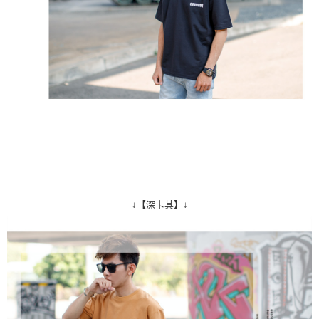
↓【深卡其】↓