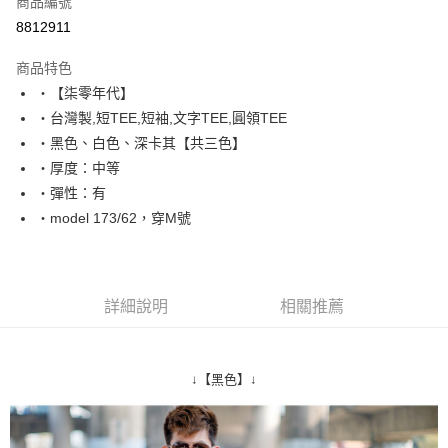
商品編號
超商取貨付款
8812911
LINE Pay
商品特色
Apple Pay
‧【柒零年代】
‧台灣製,短TEE,短袖,文字TEE,圓領TEE
街口支付
‧黑色、白色、深卡其【共三色】
悠遊付
‧厚度：中等
‧彈性：有
Google Pay
‧model 173/62，穿M號
AFTEE先享後付
相關說明
【關於「AFTEE先享後付」】
ATM付款
AFTEE先享後付是「在收到商品之後才付款」的支付方式。 讓您購物簡單
詳細說明
相關推薦
便利好安心！
１．簡單：不需註冊會員、不需綁卡、不需儲值。
運送方式
２．便利：只要手機號碼，簡訊認證，即可結帳。
３．安心：先確認商品／服務後，再付款。
全家付款取貨
↓【黑色】↓
每筆NT$80，滿NT$1,800(含以上)免運費
【「AFTEE先享後付」結帳流程】
１．於結帳方式選擇「AFTEE先享後付」後，將跳轉至「AFTEE先享後付」
先付款後全家取貨
結帳頁面，進行簡訊認證並確認金額後，即可完成結帳。