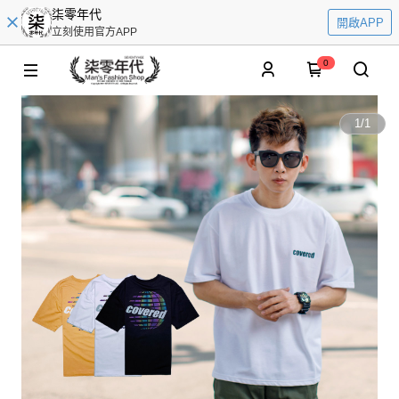
柒零年代
開啟APP
立刻使用官方APP
0
1
/
1