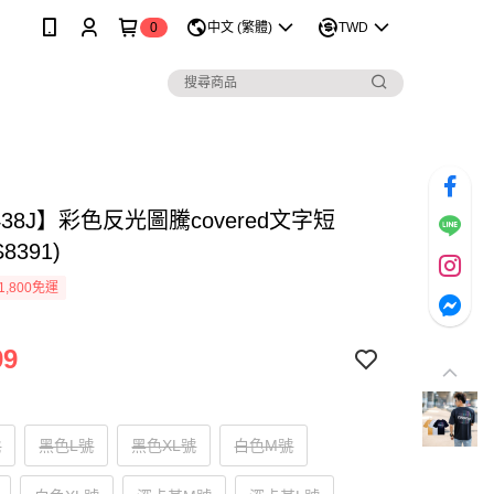
0
中文 (繁體)
TWD
438J】彩色反光圖騰covered文字短
8391)
1,800免運
99
號
黑色L號
黑色XL號
白色M號