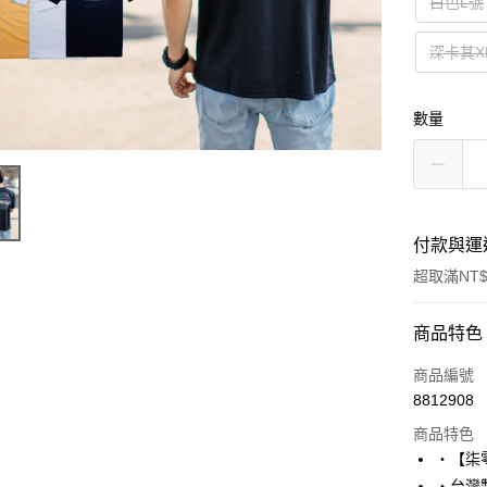
白色L號
深卡其X
數量
付款與運
超取滿NT$
付款方式
商品特色
信用卡一
商品編號
8812908
超商取貨
商品特色
LINE Pay
‧【柒
‧台灣製