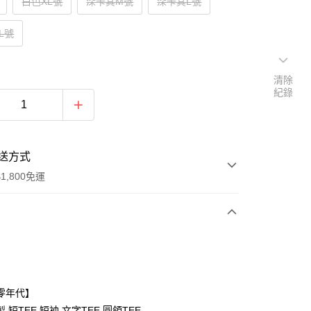
白色XL號
深卡其M號
深卡其L號
L號
清除
紀錄
送方式
1,800免運
次付款
付款
零年代】
,短TEE,短袖,文字TEE,圓領TEE