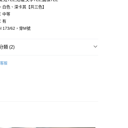
、白色、深卡其【共三色】
：中等
：有
l 173/62，穿M號
y
享後付
類 (2)
FTEE先享後付」】
先享後付是「在收到商品之後才付款」的支付方式。 讓您購物簡單
客服
心！
推薦
：不需註冊會員、不需綁卡、不需儲值。
：只要手機號碼，簡訊認證，即可結帳。
：先確認商品／服務後，再付款。
取貨
EE先享後付」結帳流程】
0，滿NT$1,800(含以上)免運費
方式選擇「AFTEE先享後付」後，將跳轉至「AFTEE先享後
頁面，進行簡訊認證並確認金額後，即可完成結帳。
全家取貨
成立數日內，您將收到繳費通知簡訊。
費通知簡訊後14天內，點擊此簡訊中的連結，可透過四大超商
0，滿NT$1,800(含以上)免運費
網路銀行／等多元方式進行付款，方視為交易完成。
：結帳手續完成當下不需立刻繳費，但若您需要取消訂單，請聯
取貨