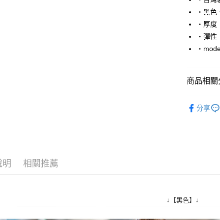
Apple Pay
‧黑色
街口支付
‧厚度
‧彈性
悠遊付
‧mode
Google Pa
AFTEE先
商品相關分
相關說明
【關於「A
■ 短 袖 ║
ATM付款
AFTEE
分享
便利好安
人氣商品
１．簡單
２．便利
運送方式
３．安心
全家付款
【「AFT
說明
相關推薦
每筆NT$8
１．於結帳
付」結帳
先付款後
２．訂單
３．收到繳
每筆NT$8
↓【黑色】↓
／ATM／
※ 請注意
7-11付款