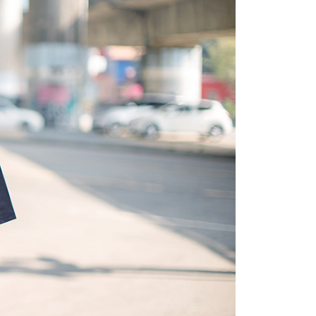
的店家。未經商家同意取消之訂單仍視為有效，需透過AFTEE
繳納相關費用。
0，滿NT$1,800(含以上)免運費
否成功請以「AFTEE先享後付 」之結帳頁面顯示為準，若有關於
功／繳費後需取消欲退款等相關疑問，請聯繫「AFTEE先享後
-11取貨
援中心」
https://netprotections.freshdesk.com/support/home
0，滿NT$1,800(含以上)免運費
項】
恩沛科技股份有限公司提供之「AFTEE先享後付」服務完成之
依本服務之必要範圍內提供個人資料，並將交易相關給付款項請
20，滿NT$3,000(含以上)免運費
讓予恩沛科技股份有限公司。
個人資料處理事宜，請瀏覽以下網址：
ee.tw/terms/#terms3
年的使用者請事先徵得法定代理人或監護人之同意方可使用
E先享後付」，若未經同意申辦者引起之損失，本公司不負相關責
AFTEE先享後付」時，將依據個別帳號之用戶狀況，依本公司
核予不同之上限額度；若仍有額度不足之情形，本公司將視審查
用戶進行身份認證。
一人註冊多個帳號或使用他人資訊註冊。若發現惡意使用之情
科技股份有限公司將有權停止該用戶之使用額度並採取法律行