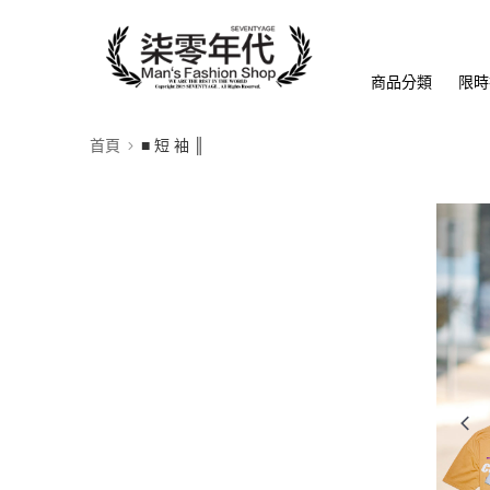
商品分類
限時
首頁
■ 短 袖 ║