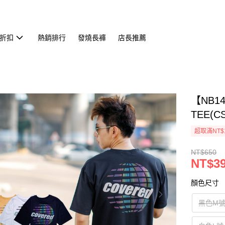
折扣
熱銷排行
發燒長褲
店長推薦
【NB1
TEE(CS
超取滿NT$
NT$650
NT$3
顏色尺寸
黑色M