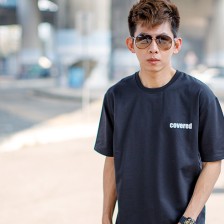
絡購買商品
先享後付
每筆NT$8
※ 交易是
是否繳費成
先付款後7
付客戶支
每筆NT$8
【注意事
宅配
１．透過由
交易，需
每筆NT$1
求債權轉
２．關於
https://aft
３．未成
「AFTE
任。
４．使用「
即時審查
結果請求
５．嚴禁
形，恩沛
動。