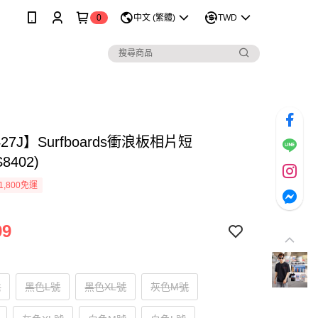
0
中文 (繁體)
TWD
427J】Surfboards衝浪板相片短
8402)
1,800免運
99
號
黑色L號
黑色XL號
灰色M號