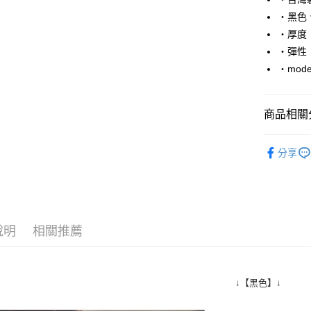
Apple Pay
‧黑色
街口支付
‧厚度
‧彈性
悠遊付
‧mode
Google Pa
AFTEE先
商品相關分
相關說明
【關於「A
■ 短 袖 ║
ATM付款
AFTEE
分享
便利好安
人氣商品
１．簡單
２．便利
運送方式
３．安心
全家付款
【「AFT
說明
相關推薦
每筆NT$8
１．於結帳
付」結帳
先付款後
２．訂單
３．收到繳
每筆NT$8
↓【黑色】↓
／ATM／
※ 請注意
7-11付款