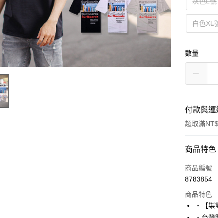
灰色L號
白色XL
數量
付款與運
超取滿NT$
付款方式
商品特色
信用卡一
商品編號
8783854
超商取貨
商品特色
LINE Pay
‧【柒
‧台灣製