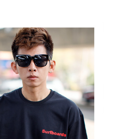
的店家。未經商家同意取消之訂單仍視為有效，需透過AFTEE
繳納相關費用。
0，滿NT$1,800(含以上)免運費
否成功請以「AFTEE先享後付 」之結帳頁面顯示為準，若有關於
功／繳費後需取消欲退款等相關疑問，請聯繫「AFTEE先享後
-11取貨
援中心」
https://netprotections.freshdesk.com/support/home
0，滿NT$1,800(含以上)免運費
項】
恩沛科技股份有限公司提供之「AFTEE先享後付」服務完成之
依本服務之必要範圍內提供個人資料，並將交易相關給付款項請
20，滿NT$3,000(含以上)免運費
讓予恩沛科技股份有限公司。
個人資料處理事宜，請瀏覽以下網址：
ee.tw/terms/#terms3
年的使用者請事先徵得法定代理人或監護人之同意方可使用
E先享後付」，若未經同意申辦者引起之損失，本公司不負相關責
AFTEE先享後付」時，將依據個別帳號之用戶狀況，依本公司
核予不同之上限額度；若仍有額度不足之情形，本公司將視審查
用戶進行身份認證。
一人註冊多個帳號或使用他人資訊註冊。若發現惡意使用之情
科技股份有限公司將有權停止該用戶之使用額度並採取法律行