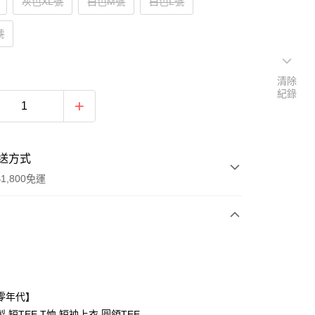
灰色XL號
白色M號
白色L號
號
清除
紀錄
送方式
1,800免運
次付款
付款
零年代】
,短TEE,T恤,短袖上衣,圓領TEE