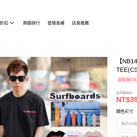
折扣
熱銷排行
發燒長褲
店長推薦
【NB1
TEE(CS
超取滿NT$
NT$650
NT$3
顏色尺寸
黑色M