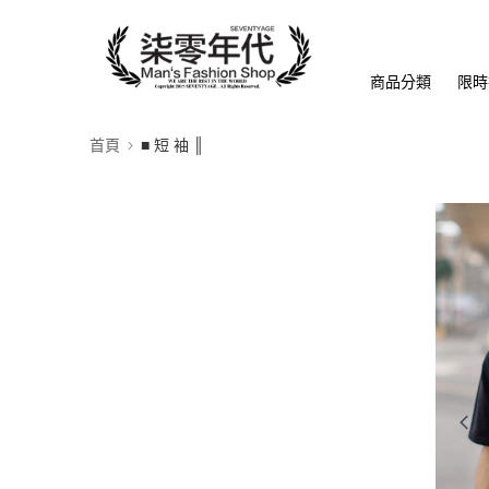
商品分類
限時
首頁
■ 短 袖 ║