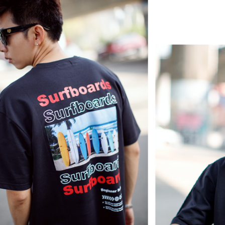
絡購買商品
先享後付
每筆NT$8
※ 交易是
是否繳費成
先付款後7
付客戶支
每筆NT$8
【注意事
宅配
１．透過由
交易，需
每筆NT$1
求債權轉
２．關於
https://aft
３．未成
「AFTE
任。
４．使用「
即時審查
結果請求
５．嚴禁
形，恩沛
動。