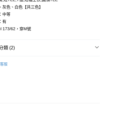
、灰色、白色【共三色】
：中等
：有
l 173/62，穿M號
y
享後付
類 (2)
FTEE先享後付」】
先享後付是「在收到商品之後才付款」的支付方式。 讓您購物簡單
客服
心！
推薦
：不需註冊會員、不需綁卡、不需儲值。
：只要手機號碼，簡訊認證，即可結帳。
：先確認商品／服務後，再付款。
取貨
EE先享後付」結帳流程】
0，滿NT$1,800(含以上)免運費
方式選擇「AFTEE先享後付」後，將跳轉至「AFTEE先享後
頁面，進行簡訊認證並確認金額後，即可完成結帳。
全家取貨
成立數日內，您將收到繳費通知簡訊。
費通知簡訊後14天內，點擊此簡訊中的連結，可透過四大超商
0，滿NT$1,800(含以上)免運費
網路銀行／等多元方式進行付款，方視為交易完成。
：結帳手續完成當下不需立刻繳費，但若您需要取消訂單，請聯
取貨