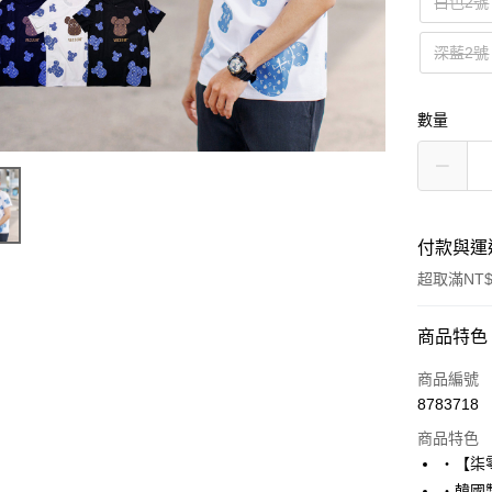
白色2號
深藍2號
數量
付款與運
超取滿NT$
付款方式
商品特色
信用卡一
商品編號
8783718
超商取貨
商品特色
LINE Pay
‧【柒
‧韓國製