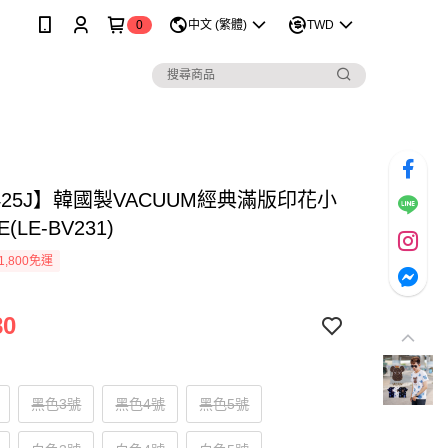
0
中文 (繁體)
TWD
425J】韓國製VACUUM經典滿版印花小
(LE-BV231)
1,800免運
80
黑色3號
黑色4號
黑色5號