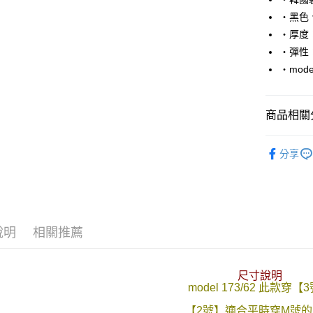
Apple Pay
‧黑色
街口支付
‧厚度
‧彈性
悠遊付
‧mode
Google Pa
AFTEE先
商品相關分
相關說明
【關於「A
■ 短 袖 ║
ATM付款
AFTEE
分享
便利好安
人氣商品
１．簡單
２．便利
運送方式
３．安心
全家付款
【「AFT
說明
相關推薦
每筆NT$8
１．於結帳
付」結帳
先付款後
２．訂單
尺寸說明
３．收到繳
每筆NT$8
model 173/62 此款穿【
／ATM／
※ 請注意
7-11付款
【2號】適合平時穿M號的