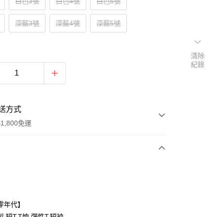
白色3號
白色4號
白色5號
深藍3號
深藍4號
深藍5號
清除
紀錄
送方式
1,800免運
次付款
付款
零年代】
,短T,T恤,彈性T,短袖