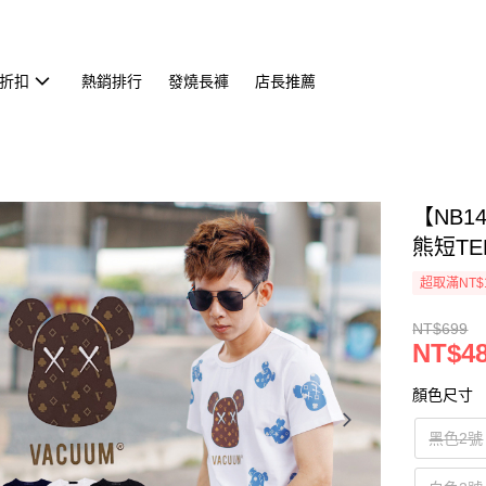
折扣
熱銷排行
發燒長褲
店長推薦
【NB1
熊短TEE
超取滿NT$
NT$699
NT$4
顏色尺寸
黑色2號