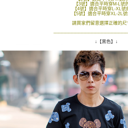
絡購買商品
【3號】適合平時穿M-L號
先享後付
每筆NT$8
【4號】適合平時穿L-XL號
※ 交易是
【5號】適合平時穿XL-2L
是否繳費成
先付款後7
付客戶支
請買家們留意選擇正確的尺寸
每筆NT$8
【注意事
----------------------------------------------------
宅配
１．透過由
交易，需
↓【黑色】↓
每筆NT$1
求債權轉
２．關於
https://aft
３．未成
「AFTE
任。
４．使用「
即時審查
結果請求
５．嚴禁
形，恩沛
動。