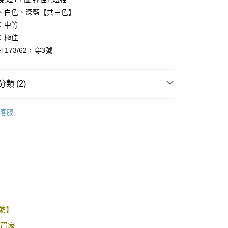
、白色、深藍【共三色】
：中等
：極佳
l 173/62，穿3號
y
享後付
類 (2)
FTEE先享後付」】
先享後付是「在收到商品之後才付款」的支付方式。 讓您購物簡單
客服
心！
推薦
：不需註冊會員、不需綁卡、不需儲值。
：只要手機號碼，簡訊認證，即可結帳。
：先確認商品／服務後，再付款。
取貨
EE先享後付」結帳流程】
0，滿NT$1,800(含以上)免運費
方式選擇「AFTEE先享後付」後，將跳轉至「AFTEE先享後
頁面，進行簡訊認證並確認金額後，即可完成結帳。
全家取貨
成立數日內，您將收到繳費通知簡訊。
費通知簡訊後14天內，點擊此簡訊中的連結，可透過四大超商
0，滿NT$1,800(含以上)免運費
3號】
網路銀行／等多元方式進行付款，方視為交易完成。
：結帳手續完成當下不需立刻繳費，但若您需要取消訂單，請聯
取貨
買家