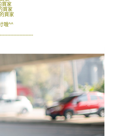
的店家。未經商家同意取消之訂單仍視為有效，需透過AFTEE
的買家
繳納相關費用。
0，滿NT$1,800(含以上)免運費
的買家
否成功請以「AFTEE先享後付 」之結帳頁面顯示為準，若有關於
號的買家
功／繳費後需取消欲退款等相關疑問，請聯繫「AFTEE先享後
-11取貨
援中心」
https://netprotections.freshdesk.com/support/home
哦^^
0，滿NT$1,800(含以上)免運費
項】
----------------------
恩沛科技股份有限公司提供之「AFTEE先享後付」服務完成之
依本服務之必要範圍內提供個人資料，並將交易相關給付款項請
20，滿NT$3,000(含以上)免運費
讓予恩沛科技股份有限公司。
個人資料處理事宜，請瀏覽以下網址：
ee.tw/terms/#terms3
年的使用者請事先徵得法定代理人或監護人之同意方可使用
E先享後付」，若未經同意申辦者引起之損失，本公司不負相關責
AFTEE先享後付」時，將依據個別帳號之用戶狀況，依本公司
核予不同之上限額度；若仍有額度不足之情形，本公司將視審查
用戶進行身份認證。
一人註冊多個帳號或使用他人資訊註冊。若發現惡意使用之情
科技股份有限公司將有權停止該用戶之使用額度並採取法律行