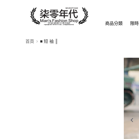
商品分類
限時
首頁
■ 短 袖 ║