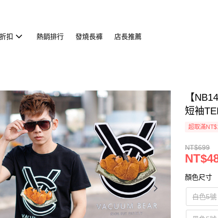
折扣
熱銷排行
發燒長褲
店長推薦
【NB1
短袖TEE
超取滿NT$
NT$699
NT$4
顏色尺寸
白色5號