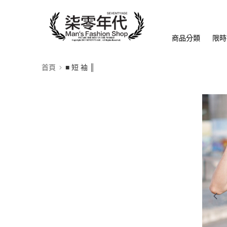
商品分類
限時
首頁
■ 短 袖 ║