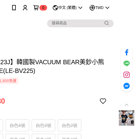
0
中文 (繁體)
TWD
423J】韓國製VACUUM BEAR美鈔小熊
(LE-BV225)
1,800免運
80
白色4號
白色3號
白色2號