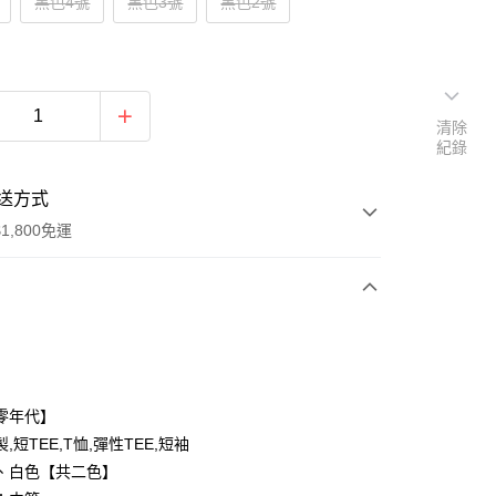
黑色4號
黑色3號
黑色2號
清除
紀錄
送方式
1,800免運
次付款
付款
零年代】
,短TEE,T恤,彈性TEE,短袖
、白色【共二色】