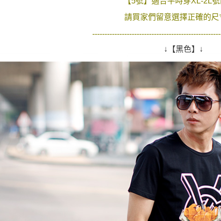
【5號】適合平時穿XL-2L
是否繳費成
先付款後7
付客戶支
請買家們留意選擇正確的尺寸
每筆NT$8
【注意事
----------------------------------------------------
宅配
１．透過由
交易，需
↓【黑色】↓
每筆NT$1
求債權轉
２．關於
https://aft
３．未成
「AFTE
任。
４．使用「
即時審查
結果請求
５．嚴禁
形，恩沛
動。