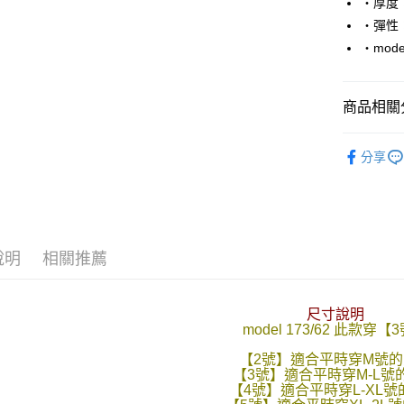
‧厚度
‧彈性
悠遊付
‧mode
Google Pa
AFTEE先
商品相關分
相關說明
【關於「A
■ 短 袖 ║
ATM付款
AFTEE
分享
便利好安
人氣商品
１．簡單
２．便利
運送方式
３．安心
全家付款
【「AFT
說明
相關推薦
每筆NT$8
１．於結帳
付」結帳
先付款後
２．訂單
尺寸說明
３．收到繳
每筆NT$8
model 173/62 此款穿【
／ATM／
※ 請注意
7-11付款
【2號】適合平時穿M號的
絡購買商品
【3號】適合平時穿M-L號
先享後付
每筆NT$8
【4號】適合平時穿L-XL號
※ 交易是