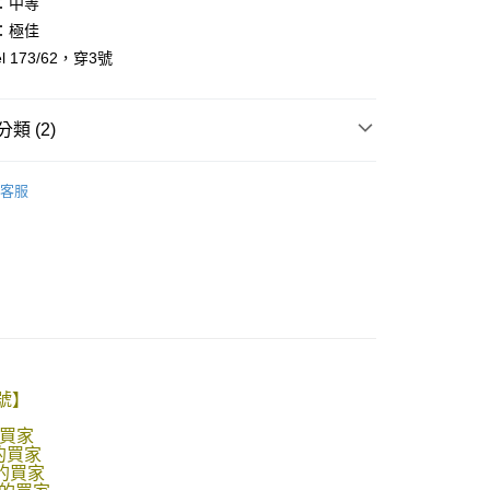
：中等
：極佳
l 173/62，穿3號
y
享後付
類 (2)
FTEE先享後付」】
先享後付是「在收到商品之後才付款」的支付方式。 讓您購物簡單
客服
心！
推薦
：不需註冊會員、不需綁卡、不需儲值。
：只要手機號碼，簡訊認證，即可結帳。
：先確認商品／服務後，再付款。
取貨
EE先享後付」結帳流程】
0，滿NT$1,800(含以上)免運費
方式選擇「AFTEE先享後付」後，將跳轉至「AFTEE先享後
頁面，進行簡訊認證並確認金額後，即可完成結帳。
全家取貨
成立數日內，您將收到繳費通知簡訊。
費通知簡訊後14天內，點擊此簡訊中的連結，可透過四大超商
0，滿NT$1,800(含以上)免運費
3號】
網路銀行／等多元方式進行付款，方視為交易完成。
：結帳手續完成當下不需立刻繳費，但若您需要取消訂單，請聯
取貨
買家
的店家。未經商家同意取消之訂單仍視為有效，需透過AFTEE
的買家
繳納相關費用。
0，滿NT$1,800(含以上)免運費
的買家
否成功請以「AFTEE先享後付 」之結帳頁面顯示為準，若有關於