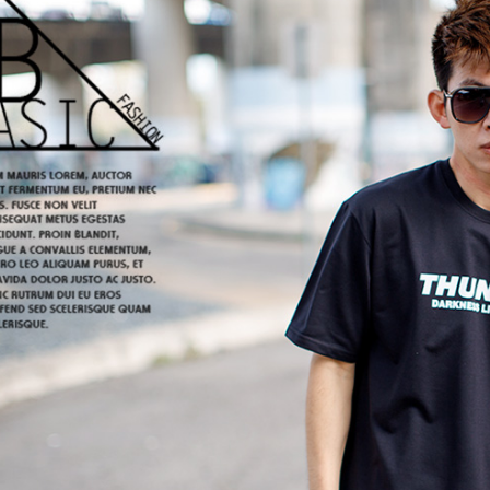
絡購買商品
先享後付
每筆NT$8
※ 交易是
是否繳費成
先付款後7
付客戶支
每筆NT$8
【注意事
宅配
１．透過由
交易，需
每筆NT$1
求債權轉
２．關於
https://aft
３．未成
「AFTE
任。
４．使用「
即時審查
結果請求
５．嚴禁
形，恩沛
動。