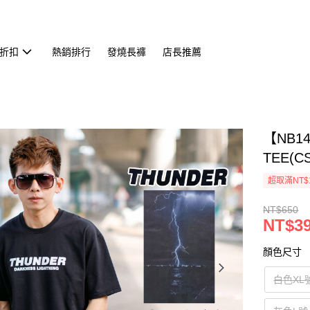
折扣
熱銷排行
發燒長褲
店長推薦
【NB1
TEE(CS
超取滿NT$
NT$650
NT$3
顏色尺寸
白色XL