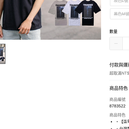
灰色L號
黑色M
數量
付款與運
超取滿NT$
付款方式
商品特色
信用卡一
商品編號
8783522
超商取貨
商品特色
LINE Pay
‧【柒
‧台灣製