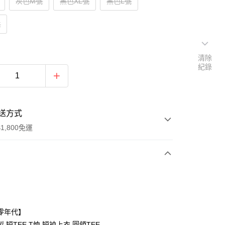
灰色M號
黑色XL號
黑色L號
號
清除
紀錄
送方式
1,800免運
次付款
付款
零年代】
,短TEE,T恤,短袖上衣,圓領TEE