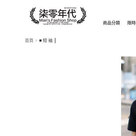
商品分類
限時
首頁
■ 短 袖 ║