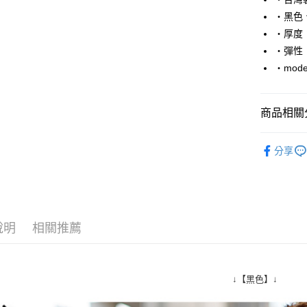
Apple Pay
‧黑色
街口支付
‧厚度
‧彈性
悠遊付
‧mode
Google Pa
AFTEE先
商品相關分
相關說明
【關於「A
■ 短 袖 ║
ATM付款
AFTEE
分享
便利好安
人氣商品
１．簡單
２．便利
運送方式
３．安心
全家付款
【「AFT
說明
相關推薦
每筆NT$8
１．於結帳
付」結帳
先付款後
２．訂單
３．收到繳
每筆NT$8
↓【黑色】↓
／ATM／
※ 請注意
7-11付款