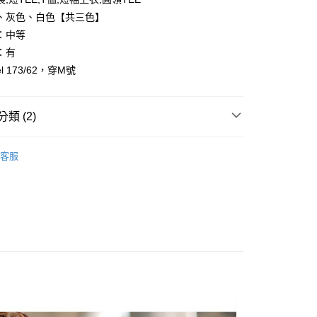
、灰色、白色【共三色】
：中等
：有
l 173/62，穿M號
y
享後付
類 (2)
FTEE先享後付」】
先享後付是「在收到商品之後才付款」的支付方式。 讓您購物簡單
客服
心！
推薦
：不需註冊會員、不需綁卡、不需儲值。
：只要手機號碼，簡訊認證，即可結帳。
：先確認商品／服務後，再付款。
取貨
EE先享後付」結帳流程】
0，滿NT$1,800(含以上)免運費
方式選擇「AFTEE先享後付」後，將跳轉至「AFTEE先享後
頁面，進行簡訊認證並確認金額後，即可完成結帳。
全家取貨
成立數日內，您將收到繳費通知簡訊。
費通知簡訊後14天內，點擊此簡訊中的連結，可透過四大超商
0，滿NT$1,800(含以上)免運費
網路銀行／等多元方式進行付款，方視為交易完成。
：結帳手續完成當下不需立刻繳費，但若您需要取消訂單，請聯
取貨