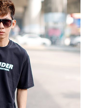
的店家。未經商家同意取消之訂單仍視為有效，需透過AFTEE
繳納相關費用。
0，滿NT$1,800(含以上)免運費
否成功請以「AFTEE先享後付 」之結帳頁面顯示為準，若有關於
功／繳費後需取消欲退款等相關疑問，請聯繫「AFTEE先享後
-11取貨
援中心」
https://netprotections.freshdesk.com/support/home
0，滿NT$1,800(含以上)免運費
項】
恩沛科技股份有限公司提供之「AFTEE先享後付」服務完成之
依本服務之必要範圍內提供個人資料，並將交易相關給付款項請
20，滿NT$3,000(含以上)免運費
讓予恩沛科技股份有限公司。
個人資料處理事宜，請瀏覽以下網址：
ee.tw/terms/#terms3
年的使用者請事先徵得法定代理人或監護人之同意方可使用
E先享後付」，若未經同意申辦者引起之損失，本公司不負相關責
AFTEE先享後付」時，將依據個別帳號之用戶狀況，依本公司
核予不同之上限額度；若仍有額度不足之情形，本公司將視審查
用戶進行身份認證。
一人註冊多個帳號或使用他人資訊註冊。若發現惡意使用之情
科技股份有限公司將有權停止該用戶之使用額度並採取法律行