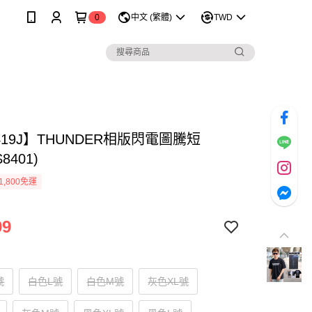
0
中文 (繁體)
TWD
419J】THUNDER相版閃電圖騰短
8401)
1,800免運
99
號
白色L號
白色M號
灰色XL號