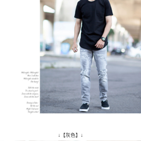
↓【灰色】↓