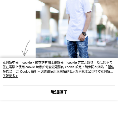
本網站中使用 cookie，欲查詢有關本網站使用 cookie 方式之詳情，及若您不希
望在電腦上使用 cookie 時應如何變更電腦的 cookie 設定，請參閱本網站「
隱私
權條款
」之 Cookie 聲明。您繼續使用本網站即表示您同意本公司得按本網站使
用條款之 Cookie 聲明使用 cookie。
了解更多 >
我知道了