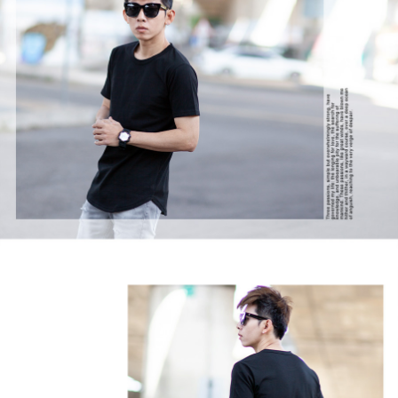
２．訂單成立數日內，您將收到繳費通知簡訊。
每筆NT$80，滿NT$1,800(含以上)免運費
３．收到繳費通知簡訊後14天內，點擊此簡訊中的連結，可透過四大超商／
ATM／網路銀行／等多元方式進行付款，方視為交易完成。
7-11付款取貨
※ 請注意：結帳手續完成當下不需立刻繳費，但若您需要取消訂單，請聯絡
每筆NT$80，滿NT$1,800(含以上)免運費
購買商品的店家。未經商家同意取消之訂單仍視為有效，需透過AFTEE先享
後付繳納相關費用。
先付款後7-11取貨
※ 交易是否成功請以「AFTEE先享後付 」之結帳頁面顯示為準，若有關於
是否繳費成功／繳費後需取消欲退款等相關疑問，請聯繫「AFTEE先享後付
每筆NT$80，滿NT$1,800(含以上)免運費
客戶支援中心」
https://netprotections.freshdesk.com/support/home
宅配
【注意事項】
１．透過由恩沛科技股份有限公司提供之「AFTEE先享後付」服務完成之交
每筆NT$120，滿NT$3,000(含以上)免運費
易，需依本服務之必要範圍內提供個人資料，並將交易相關給付款項請求債
權轉讓予恩沛科技股份有限公司。
２．關於個人資料處理事宜，請瀏覽以下網址：
https://aftee.tw/terms/#terms3
３．未成年的使用者請事先徵得法定代理人或監護人之同意方可使用
「AFTEE先享後付」，若未經同意申辦者引起之損失，本公司不負相關責
任。
４．使用「AFTEE先享後付」時，將依據個別帳號之用戶狀況，依本公司即
時審查核予不同之上限額度；若仍有額度不足之情形，本公司將視審查結果
請求用戶進行身份認證。
５．嚴禁一人註冊多個帳號或使用他人資訊註冊。若發現惡意使用之情形，
恩沛科技股份有限公司將有權停止該用戶之使用額度並採取法律行動。