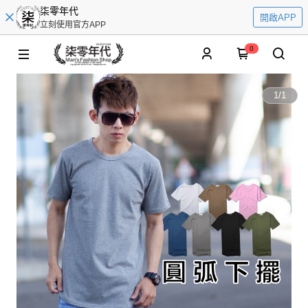
柒零年代
開啟APP
立刻使用官方APP
0
1
/
1