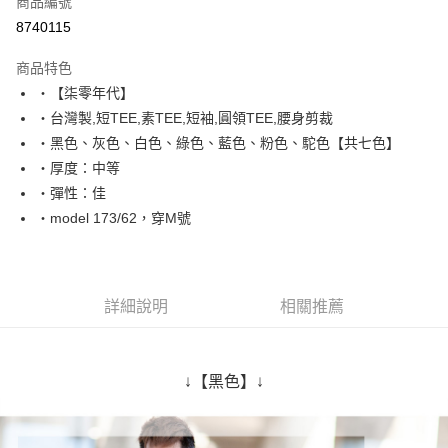
商品編號
超商取貨付款
8740115
LINE Pay
商品特色
Apple Pay
‧【柒零年代】
‧台灣製,短TEE,素TEE,短袖,圓領TEE,腰身剪裁
街口支付
‧黑色、灰色、白色、綠色、藍色、粉色、駝色【共七色】
悠遊付
‧厚度：中等
‧彈性：佳
Google Pay
‧model 173/62，穿M號
AFTEE先享後付
相關說明
【關於「AFTEE先享後付」】
ATM付款
AFTEE先享後付是「在收到商品之後才付款」的支付方式。 讓您購物簡單
詳細說明
相關推薦
便利好安心！
１．簡單：不需註冊會員、不需綁卡、不需儲值。
運送方式
２．便利：只要手機號碼，簡訊認證，即可結帳。
３．安心：先確認商品／服務後，再付款。
全家付款取貨
↓【黑色】↓
每筆NT$80，滿NT$1,800(含以上)免運費
【「AFTEE先享後付」結帳流程】
１．於結帳方式選擇「AFTEE先享後付」後，將跳轉至「AFTEE先享後付」
先付款後全家取貨
結帳頁面，進行簡訊認證並確認金額後，即可完成結帳。