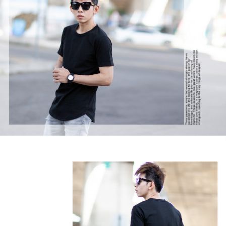
２．訂單成立數日內，您將收到繳費通知簡訊。
每筆NT$80，滿NT$1,800(含以上)免運費
３．收到繳費通知簡訊後14天內，點擊此簡訊中的連結，可透過四大超商／
ATM／網路銀行／等多元方式進行付款，方視為交易完成。
7-11付款取貨
※ 請注意：結帳手續完成當下不需立刻繳費，但若您需要取消訂單，請聯絡
每筆NT$80，滿NT$1,800(含以上)免運費
購買商品的店家。未經商家同意取消之訂單仍視為有效，需透過AFTEE先享
後付繳納相關費用。
先付款後7-11取貨
※ 交易是否成功請以「AFTEE先享後付 」之結帳頁面顯示為準，若有關於
是否繳費成功／繳費後需取消欲退款等相關疑問，請聯繫「AFTEE先享後付
每筆NT$80，滿NT$1,800(含以上)免運費
客戶支援中心」
https://netprotections.freshdesk.com/support/home
宅配
【注意事項】
１．透過由恩沛科技股份有限公司提供之「AFTEE先享後付」服務完成之交
每筆NT$120，滿NT$3,000(含以上)免運費
易，需依本服務之必要範圍內提供個人資料，並將交易相關給付款項請求債
權轉讓予恩沛科技股份有限公司。
２．關於個人資料處理事宜，請瀏覽以下網址：
https://aftee.tw/terms/#terms3
３．未成年的使用者請事先徵得法定代理人或監護人之同意方可使用
「AFTEE先享後付」，若未經同意申辦者引起之損失，本公司不負相關責
任。
４．使用「AFTEE先享後付」時，將依據個別帳號之用戶狀況，依本公司即
時審查核予不同之上限額度；若仍有額度不足之情形，本公司將視審查結果
請求用戶進行身份認證。
５．嚴禁一人註冊多個帳號或使用他人資訊註冊。若發現惡意使用之情形，
恩沛科技股份有限公司將有權停止該用戶之使用額度並採取法律行動。