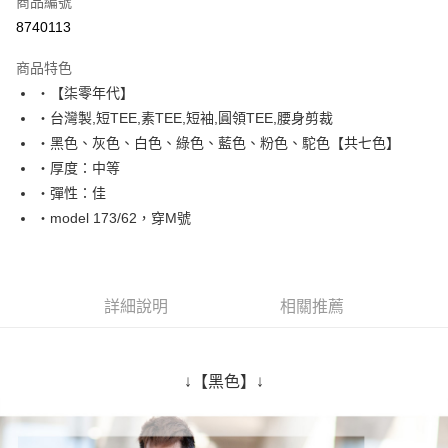
商品編號
超商取貨付款
8740113
LINE Pay
商品特色
Apple Pay
‧【柒零年代】
‧台灣製,短TEE,素TEE,短袖,圓領TEE,腰身剪裁
街口支付
‧黑色、灰色、白色、綠色、藍色、粉色、駝色【共七色】
悠遊付
‧厚度：中等
‧彈性：佳
Google Pay
‧model 173/62，穿M號
AFTEE先享後付
相關說明
【關於「AFTEE先享後付」】
ATM付款
AFTEE先享後付是「在收到商品之後才付款」的支付方式。 讓您購物簡單
詳細說明
相關推薦
便利好安心！
１．簡單：不需註冊會員、不需綁卡、不需儲值。
運送方式
２．便利：只要手機號碼，簡訊認證，即可結帳。
３．安心：先確認商品／服務後，再付款。
全家付款取貨
↓【黑色】↓
每筆NT$80，滿NT$1,800(含以上)免運費
【「AFTEE先享後付」結帳流程】
１．於結帳方式選擇「AFTEE先享後付」後，將跳轉至「AFTEE先享後付」
先付款後全家取貨
結帳頁面，進行簡訊認證並確認金額後，即可完成結帳。