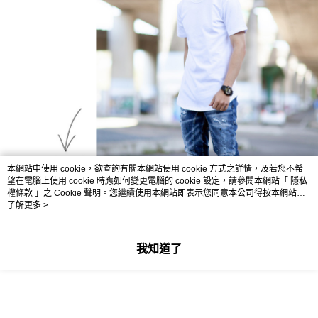
本網站中使用 cookie，欲查詢有關本網站使用 cookie 方式之詳情，及若您不希
望在電腦上使用 cookie 時應如何變更電腦的 cookie 設定，請參閱本網站「
隱私
權條款
」之 Cookie 聲明。您繼續使用本網站即表示您同意本公司得按本網站使
用條款之 Cookie 聲明使用 cookie。
了解更多 >
我知道了