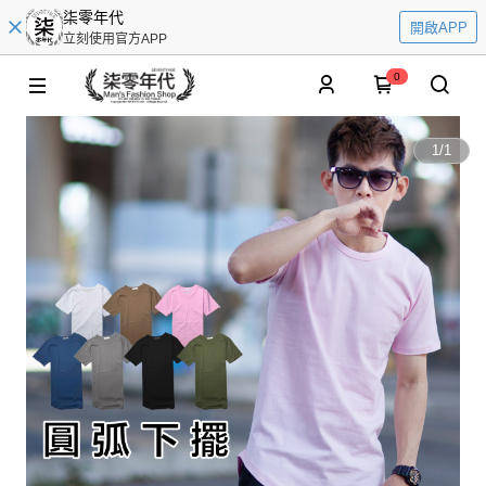
柒零年代
開啟APP
立刻使用官方APP
0
1
/
1