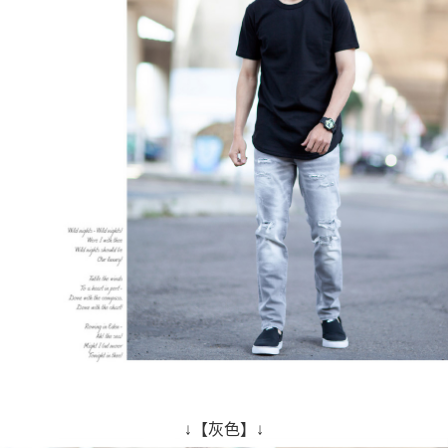
↓【灰色】↓