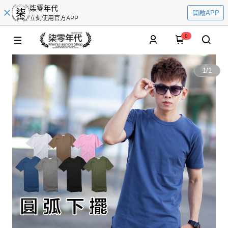
柒零年代
開啟APP
立刻使用官方APP
0
1
/
1