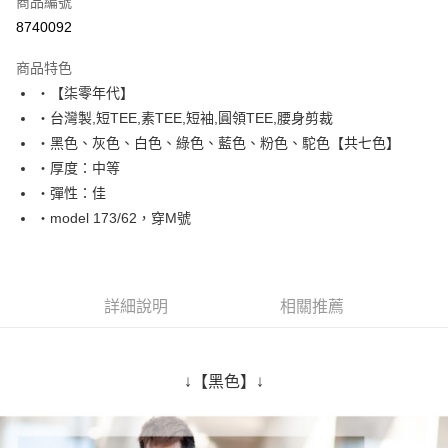
商品編號
超商取貨付款
8740092
LINE Pay
商品特色
Apple Pay
‧【柒零年代】
‧台灣製,短TEE,素TEE,短袖,圓領TEE,腰身剪裁
街口支付
‧黑色、灰色、白色、綠色、藍色、粉色、駝色【共七色】
悠遊付
‧厚度：中等
‧彈性：佳
Google Pay
‧model 173/62，穿M號
AFTEE先享後付
相關說明
【關於「AFTEE先享後付」】
ATM付款
AFTEE先享後付是「在收到商品之後才付款」的支付方式。 讓您購物簡單
詳細說明
相關推薦
便利好安心！
１．簡單：不需註冊會員、不需綁卡、不需儲值。
運送方式
２．便利：只要手機號碼，簡訊認證，即可結帳。
３．安心：先確認商品／服務後，再付款。
全家付款取貨
↓【黑色】↓
每筆NT$80，滿NT$1,800(含以上)免運費
【「AFTEE先享後付」結帳流程】
１．於結帳方式選擇「AFTEE先享後付」後，將跳轉至「AFTEE先享後付」
先付款後全家取貨
結帳頁面，進行簡訊認證並確認金額後，即可完成結帳。