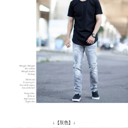
↓【灰色】↓