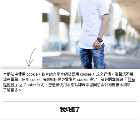
本網站中使用 cookie，欲查詢有關本網站使用 cookie 方式之詳情，及若您不希
望在電腦上使用 cookie 時應如何變更電腦的 cookie 設定，請參閱本網站「
隱私
權條款
」之 Cookie 聲明。您繼續使用本網站即表示您同意本公司得按本網站使
用條款之 Cookie 聲明使用 cookie。
了解更多 >
我知道了