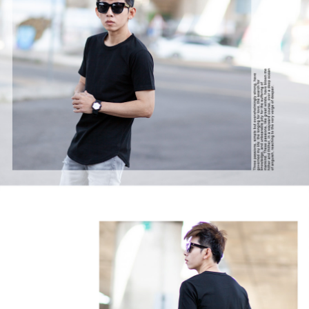
２．訂單成立數日內，您將收到繳費通知簡訊。
每筆NT$80，滿NT$1,800(含以上)免運費
３．收到繳費通知簡訊後14天內，點擊此簡訊中的連結，可透過四大超商／
ATM／網路銀行／等多元方式進行付款，方視為交易完成。
7-11付款取貨
※ 請注意：結帳手續完成當下不需立刻繳費，但若您需要取消訂單，請聯絡
每筆NT$80，滿NT$1,800(含以上)免運費
購買商品的店家。未經商家同意取消之訂單仍視為有效，需透過AFTEE先享
後付繳納相關費用。
先付款後7-11取貨
※ 交易是否成功請以「AFTEE先享後付 」之結帳頁面顯示為準，若有關於
是否繳費成功／繳費後需取消欲退款等相關疑問，請聯繫「AFTEE先享後付
每筆NT$80，滿NT$1,800(含以上)免運費
客戶支援中心」
https://netprotections.freshdesk.com/support/home
宅配
【注意事項】
１．透過由恩沛科技股份有限公司提供之「AFTEE先享後付」服務完成之交
每筆NT$120，滿NT$3,000(含以上)免運費
易，需依本服務之必要範圍內提供個人資料，並將交易相關給付款項請求債
權轉讓予恩沛科技股份有限公司。
２．關於個人資料處理事宜，請瀏覽以下網址：
https://aftee.tw/terms/#terms3
３．未成年的使用者請事先徵得法定代理人或監護人之同意方可使用
「AFTEE先享後付」，若未經同意申辦者引起之損失，本公司不負相關責
任。
４．使用「AFTEE先享後付」時，將依據個別帳號之用戶狀況，依本公司即
時審查核予不同之上限額度；若仍有額度不足之情形，本公司將視審查結果
請求用戶進行身份認證。
５．嚴禁一人註冊多個帳號或使用他人資訊註冊。若發現惡意使用之情形，
恩沛科技股份有限公司將有權停止該用戶之使用額度並採取法律行動。