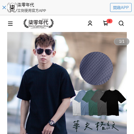
柒零年代
開啟APP
立刻使用官方APP
0
1
/
1