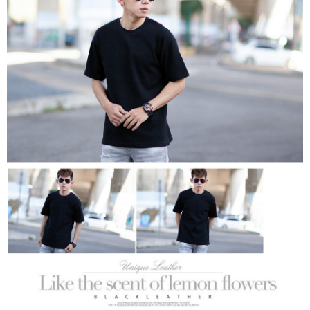
２．訂單成立數日內，您將收到繳費通知簡訊。
每筆NT$80，滿NT$1,800(含以上)免運費
３．收到繳費通知簡訊後14天內，點擊此簡訊中的連結，可透過四大超商／
ATM／網路銀行／等多元方式進行付款，方視為交易完成。
7-11付款取貨
※ 請注意：結帳手續完成當下不需立刻繳費，但若您需要取消訂單，請聯絡
每筆NT$80，滿NT$1,800(含以上)免運費
購買商品的店家。未經商家同意取消之訂單仍視為有效，需透過AFTEE先享
後付繳納相關費用。
先付款後7-11取貨
※ 交易是否成功請以「AFTEE先享後付 」之結帳頁面顯示為準，若有關於
是否繳費成功／繳費後需取消欲退款等相關疑問，請聯繫「AFTEE先享後付
每筆NT$80，滿NT$1,800(含以上)免運費
客戶支援中心」
https://netprotections.freshdesk.com/support/home
宅配
【注意事項】
１．透過由恩沛科技股份有限公司提供之「AFTEE先享後付」服務完成之交
每筆NT$120，滿NT$3,000(含以上)免運費
易，需依本服務之必要範圍內提供個人資料，並將交易相關給付款項請求債
權轉讓予恩沛科技股份有限公司。
２．關於個人資料處理事宜，請瀏覽以下網址：
https://aftee.tw/terms/#terms3
３．未成年的使用者請事先徵得法定代理人或監護人之同意方可使用
「AFTEE先享後付」，若未經同意申辦者引起之損失，本公司不負相關責
任。
４．使用「AFTEE先享後付」時，將依據個別帳號之用戶狀況，依本公司即
時審查核予不同之上限額度；若仍有額度不足之情形，本公司將視審查結果
請求用戶進行身份認證。
５．嚴禁一人註冊多個帳號或使用他人資訊註冊。若發現惡意使用之情形，
恩沛科技股份有限公司將有權停止該用戶之使用額度並採取法律行動。