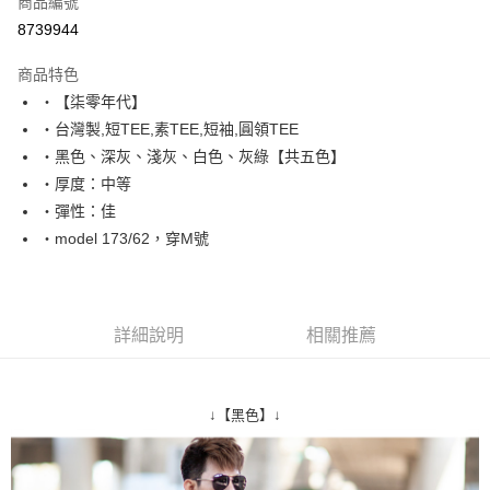
商品編號
超商取貨付款
8739944
LINE Pay
商品特色
Apple Pay
‧【柒零年代】
‧台灣製,短TEE,素TEE,短袖,圓領TEE
街口支付
‧黑色、深灰、淺灰、白色、灰綠【共五色】
悠遊付
‧厚度：中等
‧彈性：佳
Google Pay
‧model 173/62，穿M號
AFTEE先享後付
相關說明
【關於「AFTEE先享後付」】
ATM付款
AFTEE先享後付是「在收到商品之後才付款」的支付方式。 讓您購物簡單
詳細說明
相關推薦
便利好安心！
１．簡單：不需註冊會員、不需綁卡、不需儲值。
運送方式
２．便利：只要手機號碼，簡訊認證，即可結帳。
３．安心：先確認商品／服務後，再付款。
全家付款取貨
↓【黑色】↓
每筆NT$80，滿NT$1,800(含以上)免運費
【「AFTEE先享後付」結帳流程】
１．於結帳方式選擇「AFTEE先享後付」後，將跳轉至「AFTEE先享後付」
先付款後全家取貨
結帳頁面，進行簡訊認證並確認金額後，即可完成結帳。