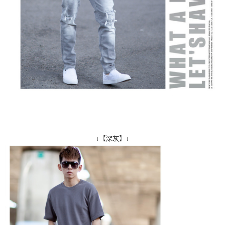
↓【深灰】↓