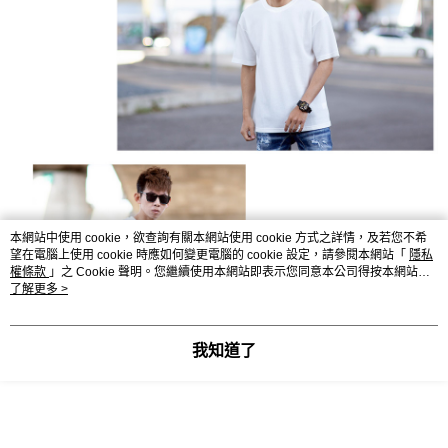
本網站中使用 cookie，欲查詢有關本網站使用 cookie 方式之詳情，及若您不希
望在電腦上使用 cookie 時應如何變更電腦的 cookie 設定，請參閱本網站「
隱私
權條款
」之 Cookie 聲明。您繼續使用本網站即表示您同意本公司得按本網站使
用條款之 Cookie 聲明使用 cookie。
了解更多 >
我知道了