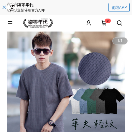
柒零年代
開啟APP
立刻使用官方APP
0
1
/
1