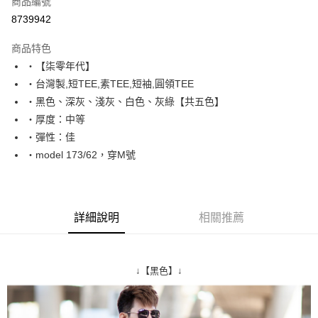
商品編號
超商取貨付款
8739942
LINE Pay
商品特色
Apple Pay
‧【柒零年代】
‧台灣製,短TEE,素TEE,短袖,圓領TEE
街口支付
‧黑色、深灰、淺灰、白色、灰綠【共五色】
悠遊付
‧厚度：中等
‧彈性：佳
Google Pay
‧model 173/62，穿M號
AFTEE先享後付
相關說明
【關於「AFTEE先享後付」】
ATM付款
AFTEE先享後付是「在收到商品之後才付款」的支付方式。 讓您購物簡單
詳細說明
相關推薦
便利好安心！
１．簡單：不需註冊會員、不需綁卡、不需儲值。
運送方式
２．便利：只要手機號碼，簡訊認證，即可結帳。
３．安心：先確認商品／服務後，再付款。
全家付款取貨
↓【黑色】↓
每筆NT$80，滿NT$1,800(含以上)免運費
【「AFTEE先享後付」結帳流程】
１．於結帳方式選擇「AFTEE先享後付」後，將跳轉至「AFTEE先享後付」
先付款後全家取貨
結帳頁面，進行簡訊認證並確認金額後，即可完成結帳。