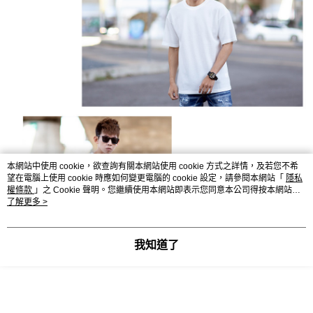
本網站中使用 cookie，欲查詢有關本網站使用 cookie 方式之詳情，及若您不希
望在電腦上使用 cookie 時應如何變更電腦的 cookie 設定，請參閱本網站「
隱私
權條款
」之 Cookie 聲明。您繼續使用本網站即表示您同意本公司得按本網站使
用條款之 Cookie 聲明使用 cookie。
了解更多 >
我知道了