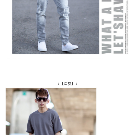
↓【深灰】↓