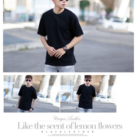
２．訂單成立數日內，您將收到繳費通知簡訊。
每筆NT$80，滿NT$1,800(含以上)免運費
３．收到繳費通知簡訊後14天內，點擊此簡訊中的連結，可透過四大超商／
ATM／網路銀行／等多元方式進行付款，方視為交易完成。
7-11付款取貨
※ 請注意：結帳手續完成當下不需立刻繳費，但若您需要取消訂單，請聯絡
每筆NT$80，滿NT$1,800(含以上)免運費
購買商品的店家。未經商家同意取消之訂單仍視為有效，需透過AFTEE先享
後付繳納相關費用。
先付款後7-11取貨
※ 交易是否成功請以「AFTEE先享後付 」之結帳頁面顯示為準，若有關於
是否繳費成功／繳費後需取消欲退款等相關疑問，請聯繫「AFTEE先享後付
每筆NT$80，滿NT$1,800(含以上)免運費
客戶支援中心」
https://netprotections.freshdesk.com/support/home
宅配
【注意事項】
１．透過由恩沛科技股份有限公司提供之「AFTEE先享後付」服務完成之交
每筆NT$120，滿NT$3,000(含以上)免運費
易，需依本服務之必要範圍內提供個人資料，並將交易相關給付款項請求債
權轉讓予恩沛科技股份有限公司。
２．關於個人資料處理事宜，請瀏覽以下網址：
https://aftee.tw/terms/#terms3
３．未成年的使用者請事先徵得法定代理人或監護人之同意方可使用
「AFTEE先享後付」，若未經同意申辦者引起之損失，本公司不負相關責
任。
４．使用「AFTEE先享後付」時，將依據個別帳號之用戶狀況，依本公司即
時審查核予不同之上限額度；若仍有額度不足之情形，本公司將視審查結果
請求用戶進行身份認證。
５．嚴禁一人註冊多個帳號或使用他人資訊註冊。若發現惡意使用之情形，
恩沛科技股份有限公司將有權停止該用戶之使用額度並採取法律行動。