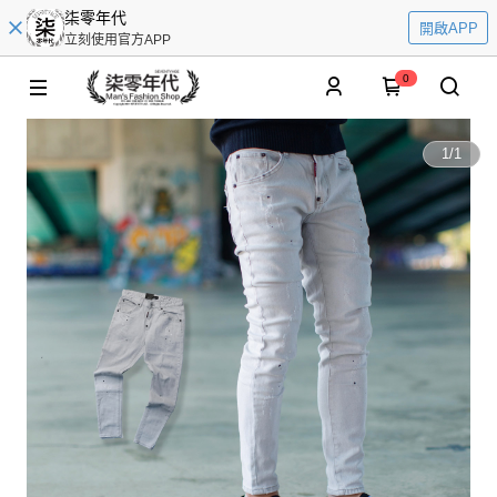
柒零年代
開啟APP
立刻使用官方APP
0
1
/
1