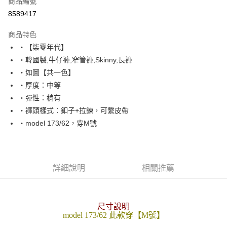
商品編號
超商取貨付款
8589417
LINE Pay
商品特色
Apple Pay
‧【柒零年代】
‧韓國製,牛仔褲,窄管褲,Skinny,長褲
街口支付
‧如圖【共一色】
悠遊付
‧厚度：中等
‧彈性：稍有
Google Pay
‧褲頭樣式：釦子+拉鍊，可繫皮帶
AFTEE先享後付
‧model 173/62，穿M號
相關說明
【關於「AFTEE先享後付」】
ATM付款
AFTEE先享後付是「在收到商品之後才付款」的支付方式。 讓您購物簡單
便利好安心！
詳細說明
相關推薦
１．簡單：不需註冊會員、不需綁卡、不需儲值。
運送方式
２．便利：只要手機號碼，簡訊認證，即可結帳。
３．安心：先確認商品／服務後，再付款。
全家付款取貨
尺寸說明
每筆NT$80，滿NT$1,800(含以上)免運費
【「AFTEE先享後付」結帳流程】
model 173/62 此款穿【M號】
１．於結帳方式選擇「AFTEE先享後付」後，將跳轉至「AFTEE先享後付」
先付款後全家取貨
結帳頁面，進行簡訊認證並確認金額後，即可完成結帳。