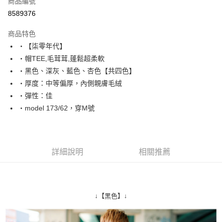
商品編號
超商取貨付款
8589376
LINE Pay
商品特色
Apple Pay
‧【柒零年代】
‧帽TEE,毛茸茸,蓬鬆超柔軟
街口支付
‧黑色、深灰、藍色、杏色【共四色】
悠遊付
‧厚度：中等偏厚，內側親膚毛絨
‧彈性：佳
Google Pay
‧model 173/62，穿M號
AFTEE先享後付
相關說明
【關於「AFTEE先享後付」】
ATM付款
AFTEE先享後付是「在收到商品之後才付款」的支付方式。 讓您購物簡單
詳細說明
相關推薦
便利好安心！
１．簡單：不需註冊會員、不需綁卡、不需儲值。
運送方式
２．便利：只要手機號碼，簡訊認證，即可結帳。
３．安心：先確認商品／服務後，再付款。
全家付款取貨
↓【黑色】↓
每筆NT$80，滿NT$1,800(含以上)免運費
【「AFTEE先享後付」結帳流程】
１．於結帳方式選擇「AFTEE先享後付」後，將跳轉至「AFTEE先享後付」
先付款後全家取貨
結帳頁面，進行簡訊認證並確認金額後，即可完成結帳。