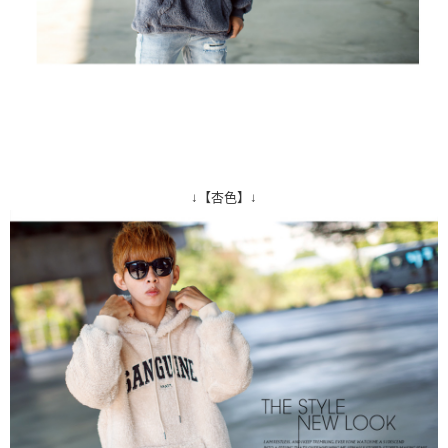
↓【杏色】↓