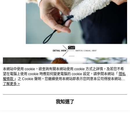
本網站中使用 cookie，欲查詢有關本網站使用 cookie 方式之詳情，及若您不希
望在電腦上使用 cookie 時應如何變更電腦的 cookie 設定，請參閱本網站「
隱私
權條款
」之 Cookie 聲明。您繼續使用本網站即表示您同意本公司得按本網站使
用條款之 Cookie 聲明使用 cookie。
了解更多 >
我知道了