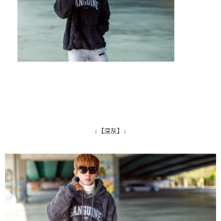
↓【深灰】↓