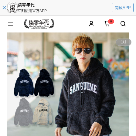
柒零年代
開啟APP
立刻使用官方APP
0
1
/
1