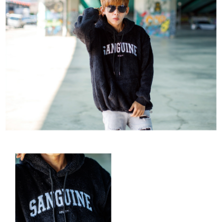
２．訂單成立數日內，您將收到繳費通知簡訊。
每筆NT$80，滿NT$1,800(含以上)免運費
３．收到繳費通知簡訊後14天內，點擊此簡訊中的連結，可透過四大超商／
ATM／網路銀行／等多元方式進行付款，方視為交易完成。
7-11付款取貨
※ 請注意：結帳手續完成當下不需立刻繳費，但若您需要取消訂單，請聯絡
每筆NT$80，滿NT$1,800(含以上)免運費
購買商品的店家。未經商家同意取消之訂單仍視為有效，需透過AFTEE先享
後付繳納相關費用。
先付款後7-11取貨
※ 交易是否成功請以「AFTEE先享後付 」之結帳頁面顯示為準，若有關於
是否繳費成功／繳費後需取消欲退款等相關疑問，請聯繫「AFTEE先享後付
每筆NT$80，滿NT$1,800(含以上)免運費
客戶支援中心」
https://netprotections.freshdesk.com/support/home
宅配
【注意事項】
１．透過由恩沛科技股份有限公司提供之「AFTEE先享後付」服務完成之交
每筆NT$120，滿NT$3,000(含以上)免運費
易，需依本服務之必要範圍內提供個人資料，並將交易相關給付款項請求債
權轉讓予恩沛科技股份有限公司。
２．關於個人資料處理事宜，請瀏覽以下網址：
https://aftee.tw/terms/#terms3
３．未成年的使用者請事先徵得法定代理人或監護人之同意方可使用
「AFTEE先享後付」，若未經同意申辦者引起之損失，本公司不負相關責
任。
４．使用「AFTEE先享後付」時，將依據個別帳號之用戶狀況，依本公司即
時審查核予不同之上限額度；若仍有額度不足之情形，本公司將視審查結果
請求用戶進行身份認證。
５．嚴禁一人註冊多個帳號或使用他人資訊註冊。若發現惡意使用之情形，
恩沛科技股份有限公司將有權停止該用戶之使用額度並採取法律行動。