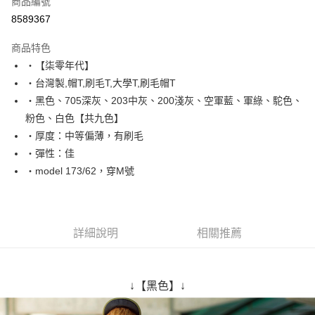
商品編號
超商取貨付款
8589367
LINE Pay
商品特色
Apple Pay
‧【柒零年代】
‧台灣製,帽T,刷毛T,大學T,刷毛帽T
街口支付
‧黑色、705深灰、203中灰、200淺灰、空軍藍、軍綠、駝色、
悠遊付
粉色、白色【共九色】
‧厚度：中等偏薄，有刷毛
Google Pay
‧彈性：佳
AFTEE先享後付
‧model 173/62，穿M號
相關說明
【關於「AFTEE先享後付」】
ATM付款
AFTEE先享後付是「在收到商品之後才付款」的支付方式。 讓您購物簡單
便利好安心！
詳細說明
相關推薦
１．簡單：不需註冊會員、不需綁卡、不需儲值。
運送方式
２．便利：只要手機號碼，簡訊認證，即可結帳。
３．安心：先確認商品／服務後，再付款。
全家付款取貨
↓【黑色】↓
每筆NT$80，滿NT$1,800(含以上)免運費
【「AFTEE先享後付」結帳流程】
１．於結帳方式選擇「AFTEE先享後付」後，將跳轉至「AFTEE先享後付」
先付款後全家取貨
結帳頁面，進行簡訊認證並確認金額後，即可完成結帳。