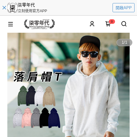
柒零年代
開啟APP
立刻使用官方APP
0
1
/
1