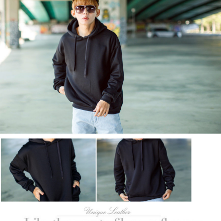
２．訂單成立數日內，您將收到繳費通知簡訊。
每筆NT$80，滿NT$1,800(含以上)免運費
３．收到繳費通知簡訊後14天內，點擊此簡訊中的連結，可透過四大超商／
ATM／網路銀行／等多元方式進行付款，方視為交易完成。
7-11付款取貨
※ 請注意：結帳手續完成當下不需立刻繳費，但若您需要取消訂單，請聯絡
每筆NT$80，滿NT$1,800(含以上)免運費
購買商品的店家。未經商家同意取消之訂單仍視為有效，需透過AFTEE先享
後付繳納相關費用。
先付款後7-11取貨
※ 交易是否成功請以「AFTEE先享後付 」之結帳頁面顯示為準，若有關於
是否繳費成功／繳費後需取消欲退款等相關疑問，請聯繫「AFTEE先享後付
每筆NT$80，滿NT$1,800(含以上)免運費
客戶支援中心」
https://netprotections.freshdesk.com/support/home
宅配
【注意事項】
１．透過由恩沛科技股份有限公司提供之「AFTEE先享後付」服務完成之交
每筆NT$120，滿NT$3,000(含以上)免運費
易，需依本服務之必要範圍內提供個人資料，並將交易相關給付款項請求債
權轉讓予恩沛科技股份有限公司。
２．關於個人資料處理事宜，請瀏覽以下網址：
https://aftee.tw/terms/#terms3
３．未成年的使用者請事先徵得法定代理人或監護人之同意方可使用
「AFTEE先享後付」，若未經同意申辦者引起之損失，本公司不負相關責
任。
４．使用「AFTEE先享後付」時，將依據個別帳號之用戶狀況，依本公司即
時審查核予不同之上限額度；若仍有額度不足之情形，本公司將視審查結果
請求用戶進行身份認證。
５．嚴禁一人註冊多個帳號或使用他人資訊註冊。若發現惡意使用之情形，
恩沛科技股份有限公司將有權停止該用戶之使用額度並採取法律行動。