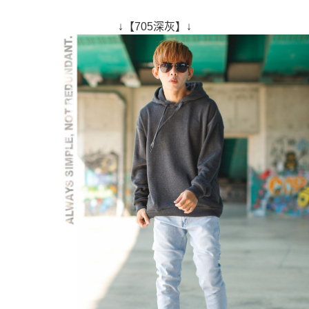
↓【705深灰】↓