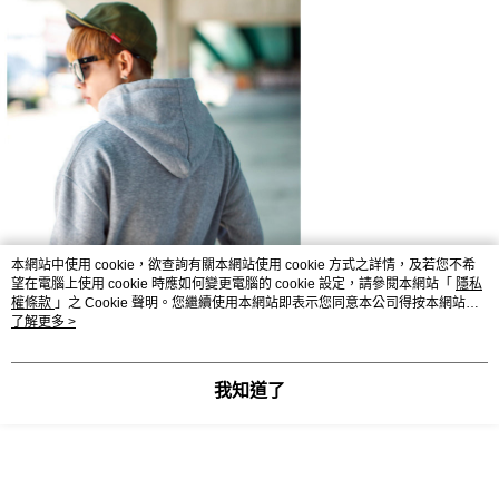
本網站中使用 cookie，欲查詢有關本網站使用 cookie 方式之詳情，及若您不希
望在電腦上使用 cookie 時應如何變更電腦的 cookie 設定，請參閱本網站「
隱私
權條款
」之 Cookie 聲明。您繼續使用本網站即表示您同意本公司得按本網站使
用條款之 Cookie 聲明使用 cookie。
了解更多 >
我知道了