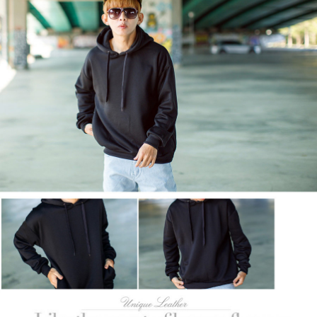
２．訂單成立數日內，您將收到繳費通知簡訊。
每筆NT$80，滿NT$1,800(含以上)免運費
３．收到繳費通知簡訊後14天內，點擊此簡訊中的連結，可透過四大超商／
ATM／網路銀行／等多元方式進行付款，方視為交易完成。
7-11付款取貨
※ 請注意：結帳手續完成當下不需立刻繳費，但若您需要取消訂單，請聯絡
每筆NT$80，滿NT$1,800(含以上)免運費
購買商品的店家。未經商家同意取消之訂單仍視為有效，需透過AFTEE先享
後付繳納相關費用。
先付款後7-11取貨
※ 交易是否成功請以「AFTEE先享後付 」之結帳頁面顯示為準，若有關於
是否繳費成功／繳費後需取消欲退款等相關疑問，請聯繫「AFTEE先享後付
每筆NT$80，滿NT$1,800(含以上)免運費
客戶支援中心」
https://netprotections.freshdesk.com/support/home
宅配
【注意事項】
１．透過由恩沛科技股份有限公司提供之「AFTEE先享後付」服務完成之交
每筆NT$120，滿NT$3,000(含以上)免運費
易，需依本服務之必要範圍內提供個人資料，並將交易相關給付款項請求債
權轉讓予恩沛科技股份有限公司。
２．關於個人資料處理事宜，請瀏覽以下網址：
https://aftee.tw/terms/#terms3
３．未成年的使用者請事先徵得法定代理人或監護人之同意方可使用
「AFTEE先享後付」，若未經同意申辦者引起之損失，本公司不負相關責
任。
４．使用「AFTEE先享後付」時，將依據個別帳號之用戶狀況，依本公司即
時審查核予不同之上限額度；若仍有額度不足之情形，本公司將視審查結果
請求用戶進行身份認證。
５．嚴禁一人註冊多個帳號或使用他人資訊註冊。若發現惡意使用之情形，
恩沛科技股份有限公司將有權停止該用戶之使用額度並採取法律行動。