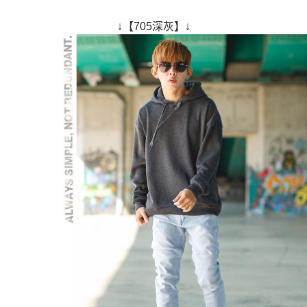
↓【705深灰】↓