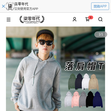
柒零年代
開啟APP
立刻使用官方APP
0
1
/
1