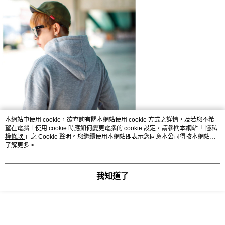
本網站中使用 cookie，欲查詢有關本網站使用 cookie 方式之詳情，及若您不希
望在電腦上使用 cookie 時應如何變更電腦的 cookie 設定，請參閱本網站「
隱私
權條款
」之 Cookie 聲明。您繼續使用本網站即表示您同意本公司得按本網站使
用條款之 Cookie 聲明使用 cookie。
了解更多 >
我知道了