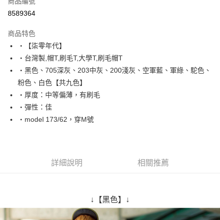
商品編號
超商取貨付款
8589364
LINE Pay
商品特色
Apple Pay
‧【柒零年代】
‧台灣製,帽T,刷毛T,大學T,刷毛帽T
街口支付
‧黑色、705深灰、203中灰、200淺灰、空軍藍、軍綠、駝色、
悠遊付
粉色、白色【共九色】
‧厚度：中等偏薄，有刷毛
Google Pay
‧彈性：佳
AFTEE先享後付
‧model 173/62，穿M號
相關說明
【關於「AFTEE先享後付」】
ATM付款
AFTEE先享後付是「在收到商品之後才付款」的支付方式。 讓您購物簡單
便利好安心！
詳細說明
相關推薦
１．簡單：不需註冊會員、不需綁卡、不需儲值。
運送方式
２．便利：只要手機號碼，簡訊認證，即可結帳。
３．安心：先確認商品／服務後，再付款。
全家付款取貨
↓【黑色】↓
每筆NT$80，滿NT$1,800(含以上)免運費
【「AFTEE先享後付」結帳流程】
１．於結帳方式選擇「AFTEE先享後付」後，將跳轉至「AFTEE先享後付」
先付款後全家取貨
結帳頁面，進行簡訊認證並確認金額後，即可完成結帳。