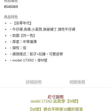
商品編號
超商取貨付款
8545069
LINE Pay
商品特色
Apple Pay
‧【柒零年代】
‧牛仔褲,長褲,小直筒,無破補丁,彈性牛仔褲
街口支付
‧如圖【共一色】
悠遊付
‧厚度：中等偏薄
‧彈性：佳
Google Pay
‧褲頭樣式：釦子+拉鍊，可繫皮帶
AFTEE先享後付
‧model 173/62，穿M號
相關說明
【關於「AFTEE先享後付」】
ATM付款
AFTEE先享後付是「在收到商品之後才付款」的支付方式。 讓您購物簡單
便利好安心！
詳細說明
相關推薦
１．簡單：不需註冊會員、不需綁卡、不需儲值。
運送方式
２．便利：只要手機號碼，簡訊認證，即可結帳。
３．安心：先確認商品／服務後，再付款。
全家付款取貨
尺寸說明
每筆NT$80，滿NT$1,800(含以上)免運費
model 173/62 此款穿【M號】
【「AFTEE先享後付」結帳流程】
１．於結帳方式選擇「AFTEE先享後付」後，將跳轉至「AFTEE先享後付」
【M號】適合平時穿30腰的買家
先付款後全家取貨
結帳頁面，進行簡訊認證並確認金額後，即可完成結帳。