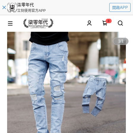
柒零年代
開啟APP
立刻使用官方APP
0
1
/
1