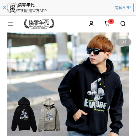
柒零年代
開啟APP
立刻使用官方APP
0
1
/
1