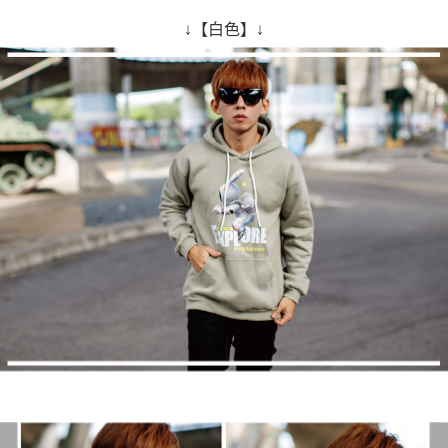
↓【白色】↓