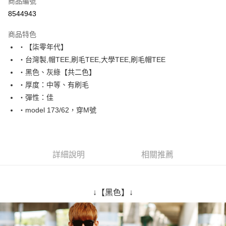
商品編號
超商取貨付款
8544943
LINE Pay
商品特色
Apple Pay
‧【柒零年代】
‧台灣製,帽TEE,刷毛TEE,大學TEE,刷毛帽TEE
街口支付
‧黑色、灰綠【共二色】
悠遊付
‧厚度：中等、有刷毛
‧彈性：佳
Google Pay
‧model 173/62，穿M號
AFTEE先享後付
相關說明
【關於「AFTEE先享後付」】
ATM付款
AFTEE先享後付是「在收到商品之後才付款」的支付方式。 讓您購物簡單
詳細說明
相關推薦
便利好安心！
１．簡單：不需註冊會員、不需綁卡、不需儲值。
運送方式
２．便利：只要手機號碼，簡訊認證，即可結帳。
３．安心：先確認商品／服務後，再付款。
全家付款取貨
↓【黑色】↓
每筆NT$80，滿NT$1,800(含以上)免運費
【「AFTEE先享後付」結帳流程】
１．於結帳方式選擇「AFTEE先享後付」後，將跳轉至「AFTEE先享後付」
先付款後全家取貨
結帳頁面，進行簡訊認證並確認金額後，即可完成結帳。