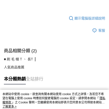
CS8328BH
顯示電腦版詳細說明
客服
商品相關分類 (2)
■ 刷 毛 帽 T 、 長T ║
人氣商品推薦
本分類熱銷
全站排行
本網站中使用 cookie，欲查詢有關本網站使用 cookie 方式之詳情，及若您不希
熱門標籤
望在電腦上使用 cookie 時應如何變更電腦的 cookie 設定，請參閱本網站「
隱私
權條款
」之 Cookie 聲明。您繼續使用本網站即表示您同意本公司得按本網站使
用條款之 Cookie 聲明使用 cookie。
了解更多 >