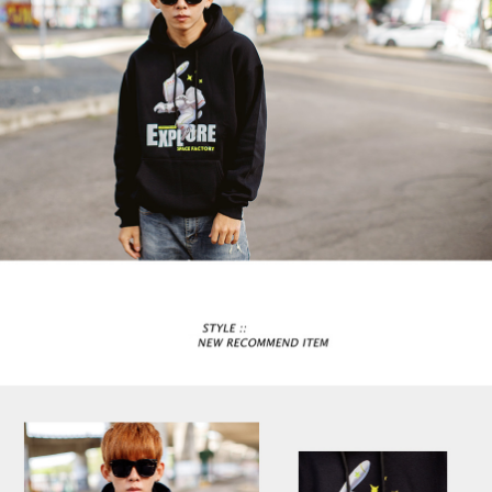
２．訂單成立數日內，您將收到繳費通知簡訊。
每筆NT$80，滿NT$1,800(含以上)免運費
３．收到繳費通知簡訊後14天內，點擊此簡訊中的連結，可透過四大超商／
ATM／網路銀行／等多元方式進行付款，方視為交易完成。
7-11付款取貨
※ 請注意：結帳手續完成當下不需立刻繳費，但若您需要取消訂單，請聯絡
每筆NT$80，滿NT$1,800(含以上)免運費
購買商品的店家。未經商家同意取消之訂單仍視為有效，需透過AFTEE先享
後付繳納相關費用。
先付款後7-11取貨
※ 交易是否成功請以「AFTEE先享後付 」之結帳頁面顯示為準，若有關於
是否繳費成功／繳費後需取消欲退款等相關疑問，請聯繫「AFTEE先享後付
每筆NT$80，滿NT$1,800(含以上)免運費
客戶支援中心」
https://netprotections.freshdesk.com/support/home
宅配
【注意事項】
１．透過由恩沛科技股份有限公司提供之「AFTEE先享後付」服務完成之交
每筆NT$120，滿NT$3,000(含以上)免運費
易，需依本服務之必要範圍內提供個人資料，並將交易相關給付款項請求債
權轉讓予恩沛科技股份有限公司。
２．關於個人資料處理事宜，請瀏覽以下網址：
https://aftee.tw/terms/#terms3
３．未成年的使用者請事先徵得法定代理人或監護人之同意方可使用
「AFTEE先享後付」，若未經同意申辦者引起之損失，本公司不負相關責
任。
４．使用「AFTEE先享後付」時，將依據個別帳號之用戶狀況，依本公司即
時審查核予不同之上限額度；若仍有額度不足之情形，本公司將視審查結果
請求用戶進行身份認證。
５．嚴禁一人註冊多個帳號或使用他人資訊註冊。若發現惡意使用之情形，
恩沛科技股份有限公司將有權停止該用戶之使用額度並採取法律行動。