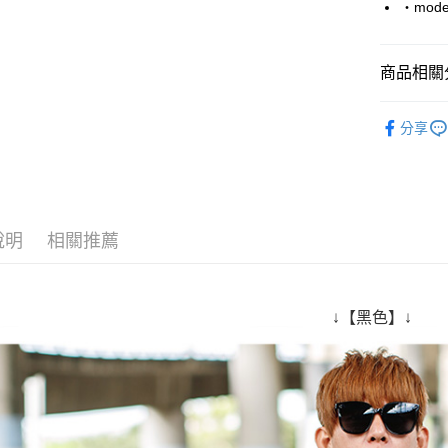
‧mode
Google Pa
AFTEE先
商品相關分
相關說明
【關於「A
■ 刷 毛 帽 
ATM付款
AFTEE
分享
便利好安
人氣商品
１．簡單
２．便利
運送方式
３．安心
全家付款
【「AFT
說明
相關推薦
每筆NT$8
１．於結帳
付」結帳
先付款後
２．訂單
３．收到繳
每筆NT$8
↓【黑色】↓
／ATM／
※ 請注意
7-11付款
絡購買商品
先享後付
每筆NT$8
※ 交易是
是否繳費成
先付款後7
付客戶支
每筆NT$8