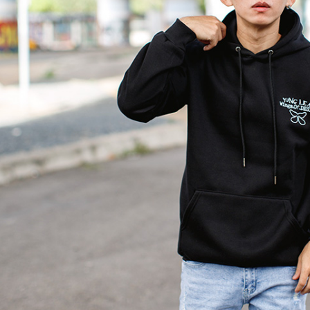
【注意事
宅配
１．透過由
交易，需
每筆NT$1
求債權轉
２．關於
https://aft
３．未成
「AFTE
任。
４．使用「
即時審查
結果請求
５．嚴禁
形，恩沛
動。