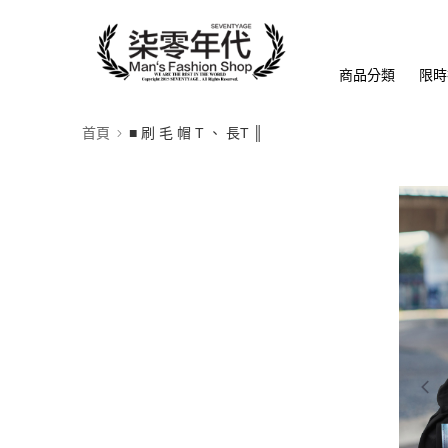
商品分類
限時
首頁
■ 刷 毛 帽 T 、 長T ║