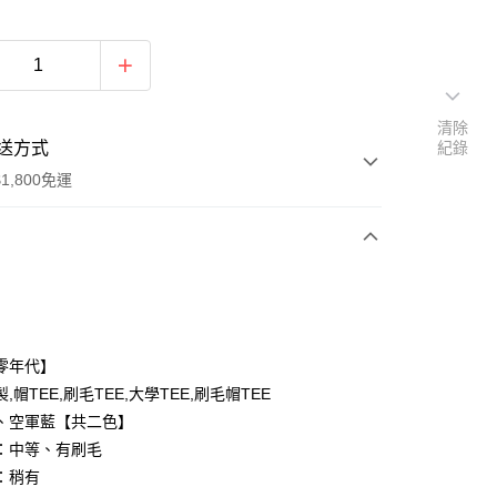
清除
送方式
紀錄
1,800免運
次付款
付款
零年代】
,帽TEE,刷毛TEE,大學TEE,刷毛帽TEE
、空軍藍【共二色】
：中等、有刷毛
：稍有