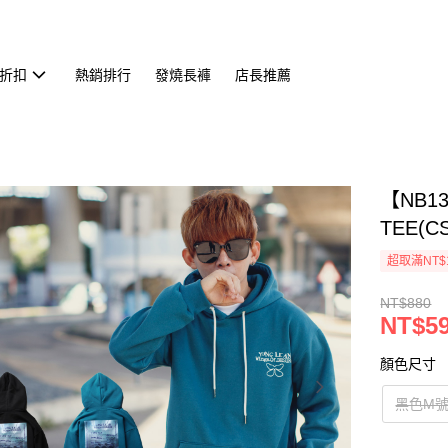
折扣
熱銷排行
發燒長褲
店長推薦
【NB
TEE(CS
超取滿NT$
NT$880
NT$5
顏色尺寸
黑色M