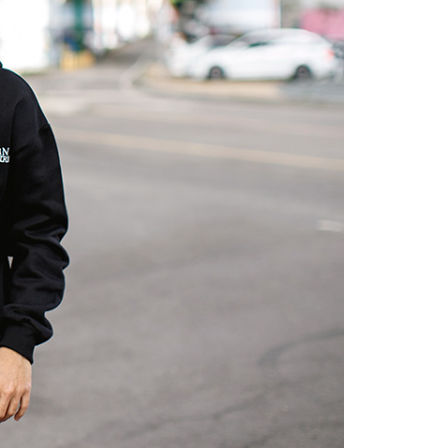
項】
恩沛科技股份有限公司提供之「AFTEE先享後付」服務完成之
依本服務之必要範圍內提供個人資料，並將交易相關給付款項請
20，滿NT$3,000(含以上)免運費
讓予恩沛科技股份有限公司。
個人資料處理事宜，請瀏覽以下網址：
ee.tw/terms/#terms3
年的使用者請事先徵得法定代理人或監護人之同意方可使用
E先享後付」，若未經同意申辦者引起之損失，本公司不負相關責
AFTEE先享後付」時，將依據個別帳號之用戶狀況，依本公司
核予不同之上限額度；若仍有額度不足之情形，本公司將視審查
用戶進行身份認證。
一人註冊多個帳號或使用他人資訊註冊。若發現惡意使用之情
科技股份有限公司將有權停止該用戶之使用額度並採取法律行