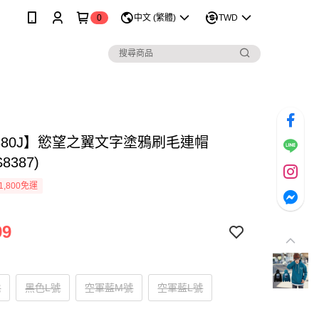
0
中文 (繁體)
TWD
1380J】慾望之翼文字塗鴉刷毛連帽
8387)
1,800免運
99
號
黑色L號
空軍藍M號
空軍藍L號