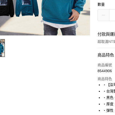
數量
付款與運
超取滿NT$
付款方式
商品特色
信用卡一
商品編號
8544906
超商取貨
商品特色
LINE Pay
‧【柒
‧台灣製
Apple Pay
‧黑色
街口支付
‧厚度
‧彈性
悠遊付