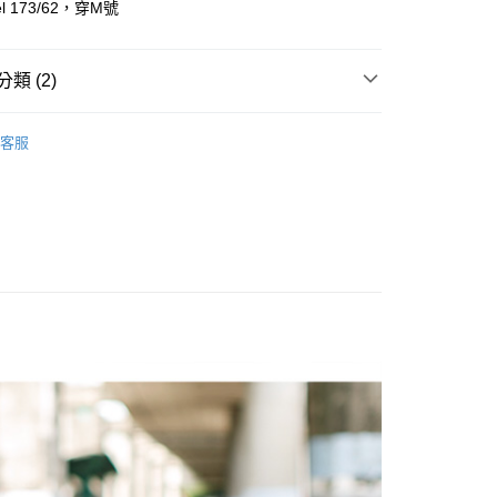
l 173/62，穿M號
y
享後付
類 (2)
FTEE先享後付」】
T 、 長T ║
先享後付是「在收到商品之後才付款」的支付方式。 讓您購物簡單
客服
心！
推薦
：不需註冊會員、不需綁卡、不需儲值。
：只要手機號碼，簡訊認證，即可結帳。
：先確認商品／服務後，再付款。
取貨
EE先享後付」結帳流程】
0，滿NT$1,800(含以上)免運費
方式選擇「AFTEE先享後付」後，將跳轉至「AFTEE先享後
頁面，進行簡訊認證並確認金額後，即可完成結帳。
全家取貨
成立數日內，您將收到繳費通知簡訊。
費通知簡訊後14天內，點擊此簡訊中的連結，可透過四大超商
0，滿NT$1,800(含以上)免運費
網路銀行／等多元方式進行付款，方視為交易完成。
：結帳手續完成當下不需立刻繳費，但若您需要取消訂單，請聯
取貨
的店家。未經商家同意取消之訂單仍視為有效，需透過AFTEE
繳納相關費用。
0，滿NT$1,800(含以上)免運費
否成功請以「AFTEE先享後付 」之結帳頁面顯示為準，若有關於
功／繳費後需取消欲退款等相關疑問，請聯繫「AFTEE先享後
-11取貨
援中心」
https://netprotections.freshdesk.com/support/home
0，滿NT$1,800(含以上)免運費