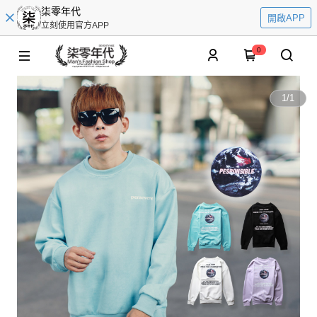
柒零年代
開啟APP
立刻使用官方APP
0
1
/
1