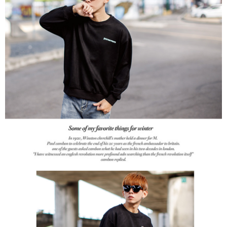
２．訂單成立數日內，您將收到繳費通知簡訊。
每筆NT$80，滿NT$1,800(含以上)免運費
３．收到繳費通知簡訊後14天內，點擊此簡訊中的連結，可透過四大超商／
ATM／網路銀行／等多元方式進行付款，方視為交易完成。
7-11付款取貨
※ 請注意：結帳手續完成當下不需立刻繳費，但若您需要取消訂單，請聯絡
每筆NT$80，滿NT$1,800(含以上)免運費
購買商品的店家。未經商家同意取消之訂單仍視為有效，需透過AFTEE先享
後付繳納相關費用。
先付款後7-11取貨
※ 交易是否成功請以「AFTEE先享後付 」之結帳頁面顯示為準，若有關於
是否繳費成功／繳費後需取消欲退款等相關疑問，請聯繫「AFTEE先享後付
每筆NT$80，滿NT$1,800(含以上)免運費
客戶支援中心」
https://netprotections.freshdesk.com/support/home
宅配
【注意事項】
１．透過由恩沛科技股份有限公司提供之「AFTEE先享後付」服務完成之交
每筆NT$120，滿NT$3,000(含以上)免運費
易，需依本服務之必要範圍內提供個人資料，並將交易相關給付款項請求債
權轉讓予恩沛科技股份有限公司。
２．關於個人資料處理事宜，請瀏覽以下網址：
https://aftee.tw/terms/#terms3
３．未成年的使用者請事先徵得法定代理人或監護人之同意方可使用
「AFTEE先享後付」，若未經同意申辦者引起之損失，本公司不負相關責
任。
４．使用「AFTEE先享後付」時，將依據個別帳號之用戶狀況，依本公司即
時審查核予不同之上限額度；若仍有額度不足之情形，本公司將視審查結果
請求用戶進行身份認證。
５．嚴禁一人註冊多個帳號或使用他人資訊註冊。若發現惡意使用之情形，
恩沛科技股份有限公司將有權停止該用戶之使用額度並採取法律行動。