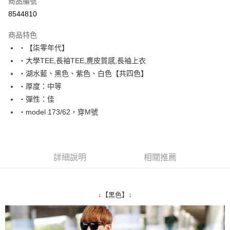
商品編號
超商取貨付款
8544810
LINE Pay
商品特色
Apple Pay
‧【柒零年代】
‧大學TEE,長袖TEE,麂皮質感,長袖上衣
街口支付
‧湖水藍、黑色、紫色、白色【共四色】
悠遊付
‧厚度：中等
‧彈性：佳
Google Pay
‧model 173/62，穿M號
AFTEE先享後付
相關說明
【關於「AFTEE先享後付」】
ATM付款
AFTEE先享後付是「在收到商品之後才付款」的支付方式。 讓您購物簡單
詳細說明
相關推薦
便利好安心！
１．簡單：不需註冊會員、不需綁卡、不需儲值。
運送方式
２．便利：只要手機號碼，簡訊認證，即可結帳。
３．安心：先確認商品／服務後，再付款。
全家付款取貨
↓【黑色】↓
每筆NT$80，滿NT$1,800(含以上)免運費
【「AFTEE先享後付」結帳流程】
１．於結帳方式選擇「AFTEE先享後付」後，將跳轉至「AFTEE先享後付」
先付款後全家取貨
結帳頁面，進行簡訊認證並確認金額後，即可完成結帳。