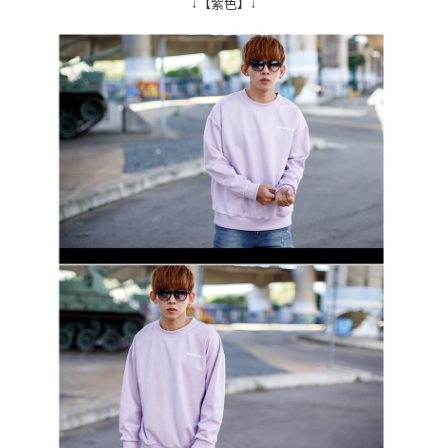
↓【紫色】↓