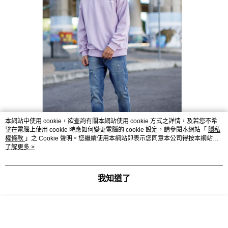
本網站中使用 cookie，欲查詢有關本網站使用 cookie 方式之詳情，及若您不希
望在電腦上使用 cookie 時應如何變更電腦的 cookie 設定，請參閱本網站「
隱私
權條款
」之 Cookie 聲明。您繼續使用本網站即表示您同意本公司得按本網站使
用條款之 Cookie 聲明使用 cookie。
了解更多 >
我知道了