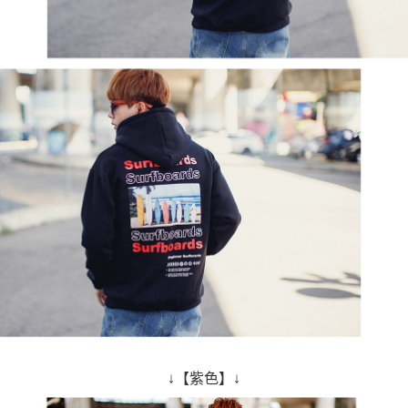
↓【紫色】↓