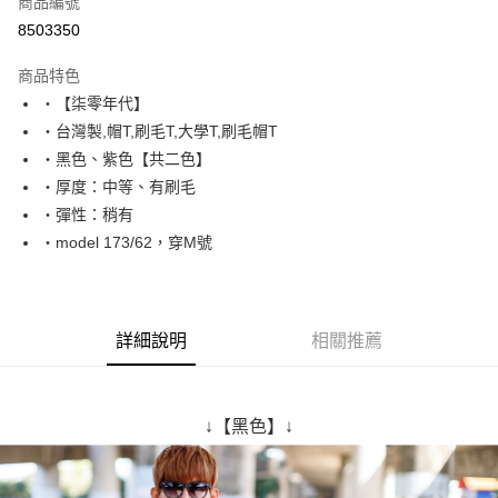
商品編號
超商取貨付款
8503350
LINE Pay
商品特色
Apple Pay
‧【柒零年代】
‧台灣製,帽T,刷毛T,大學T,刷毛帽T
街口支付
‧黑色、紫色【共二色】
悠遊付
‧厚度：中等、有刷毛
‧彈性：稍有
Google Pay
‧model 173/62，穿M號
AFTEE先享後付
相關說明
【關於「AFTEE先享後付」】
ATM付款
AFTEE先享後付是「在收到商品之後才付款」的支付方式。 讓您購物簡單
詳細說明
相關推薦
便利好安心！
１．簡單：不需註冊會員、不需綁卡、不需儲值。
運送方式
２．便利：只要手機號碼，簡訊認證，即可結帳。
３．安心：先確認商品／服務後，再付款。
全家付款取貨
↓【黑色】↓
每筆NT$80，滿NT$1,800(含以上)免運費
【「AFTEE先享後付」結帳流程】
１．於結帳方式選擇「AFTEE先享後付」後，將跳轉至「AFTEE先享後付」
先付款後全家取貨
結帳頁面，進行簡訊認證並確認金額後，即可完成結帳。