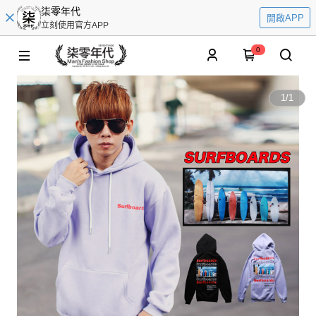
柒零年代
開啟APP
立刻使用官方APP
0
1
/
1