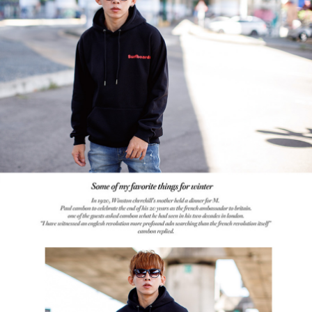
２．訂單成立數日內，您將收到繳費通知簡訊。
每筆NT$80，滿NT$1,800(含以上)免運費
３．收到繳費通知簡訊後14天內，點擊此簡訊中的連結，可透過四大超商／
ATM／網路銀行／等多元方式進行付款，方視為交易完成。
7-11付款取貨
※ 請注意：結帳手續完成當下不需立刻繳費，但若您需要取消訂單，請聯絡
每筆NT$80，滿NT$1,800(含以上)免運費
購買商品的店家。未經商家同意取消之訂單仍視為有效，需透過AFTEE先享
後付繳納相關費用。
先付款後7-11取貨
※ 交易是否成功請以「AFTEE先享後付 」之結帳頁面顯示為準，若有關於
是否繳費成功／繳費後需取消欲退款等相關疑問，請聯繫「AFTEE先享後付
每筆NT$80，滿NT$1,800(含以上)免運費
客戶支援中心」
https://netprotections.freshdesk.com/support/home
宅配
【注意事項】
１．透過由恩沛科技股份有限公司提供之「AFTEE先享後付」服務完成之交
每筆NT$120，滿NT$3,000(含以上)免運費
易，需依本服務之必要範圍內提供個人資料，並將交易相關給付款項請求債
權轉讓予恩沛科技股份有限公司。
２．關於個人資料處理事宜，請瀏覽以下網址：
https://aftee.tw/terms/#terms3
３．未成年的使用者請事先徵得法定代理人或監護人之同意方可使用
「AFTEE先享後付」，若未經同意申辦者引起之損失，本公司不負相關責
任。
４．使用「AFTEE先享後付」時，將依據個別帳號之用戶狀況，依本公司即
時審查核予不同之上限額度；若仍有額度不足之情形，本公司將視審查結果
請求用戶進行身份認證。
５．嚴禁一人註冊多個帳號或使用他人資訊註冊。若發現惡意使用之情形，
恩沛科技股份有限公司將有權停止該用戶之使用額度並採取法律行動。