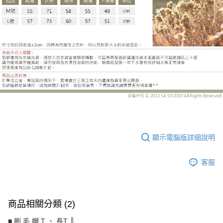
CS8385BH
顯示電腦版詳細說明
客服
商品相關分類 (2)
■ 刷 毛 帽 T 、 長T ║