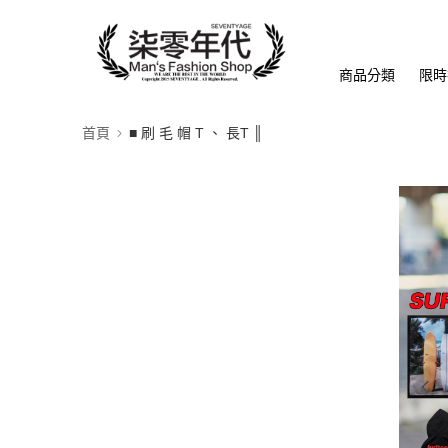
商品分類
限時
首頁
■ 刷 毛 帽 T 、 長T ║