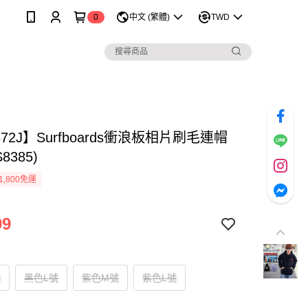
0
中文 (繁體)
TWD
372J】Surfboards衝浪板相片刷毛連帽
8385)
1,800免運
99
號
黑色L號
紫色M號
紫色L號