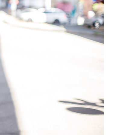
項】
恩沛科技股份有限公司提供之「AFTEE先享後付」服務完成之
依本服務之必要範圍內提供個人資料，並將交易相關給付款項請
20，滿NT$3,000(含以上)免運費
讓予恩沛科技股份有限公司。
個人資料處理事宜，請瀏覽以下網址：
ee.tw/terms/#terms3
年的使用者請事先徵得法定代理人或監護人之同意方可使用
E先享後付」，若未經同意申辦者引起之損失，本公司不負相關責
AFTEE先享後付」時，將依據個別帳號之用戶狀況，依本公司
核予不同之上限額度；若仍有額度不足之情形，本公司將視審查
用戶進行身份認證。
一人註冊多個帳號或使用他人資訊註冊。若發現惡意使用之情
科技股份有限公司將有權停止該用戶之使用額度並採取法律行