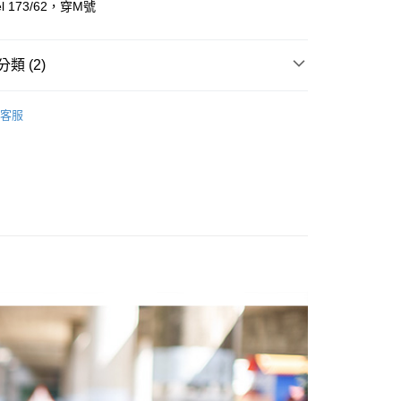
l 173/62，穿M號
y
享後付
類 (2)
FTEE先享後付」】
T 、 長T ║
先享後付是「在收到商品之後才付款」的支付方式。 讓您購物簡單
客服
心！
推薦
：不需註冊會員、不需綁卡、不需儲值。
：只要手機號碼，簡訊認證，即可結帳。
：先確認商品／服務後，再付款。
取貨
EE先享後付」結帳流程】
0，滿NT$1,800(含以上)免運費
方式選擇「AFTEE先享後付」後，將跳轉至「AFTEE先享後
頁面，進行簡訊認證並確認金額後，即可完成結帳。
全家取貨
成立數日內，您將收到繳費通知簡訊。
費通知簡訊後14天內，點擊此簡訊中的連結，可透過四大超商
0，滿NT$1,800(含以上)免運費
網路銀行／等多元方式進行付款，方視為交易完成。
：結帳手續完成當下不需立刻繳費，但若您需要取消訂單，請聯
取貨
的店家。未經商家同意取消之訂單仍視為有效，需透過AFTEE
繳納相關費用。
0，滿NT$1,800(含以上)免運費
否成功請以「AFTEE先享後付 」之結帳頁面顯示為準，若有關於
功／繳費後需取消欲退款等相關疑問，請聯繫「AFTEE先享後
-11取貨
援中心」
https://netprotections.freshdesk.com/support/home
0，滿NT$1,800(含以上)免運費