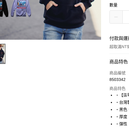
數量
付款與運
超取滿NT$
付款方式
商品特色
信用卡一
商品編號
8503342
超商取貨
商品特色
LINE Pay
‧【柒
‧台灣製
Apple Pay
‧黑色
街口支付
‧厚度
‧彈性
悠遊付