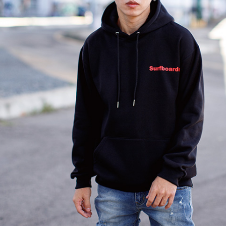
【注意事
宅配
１．透過由
交易，需
每筆NT$1
求債權轉
２．關於
https://aft
３．未成
「AFTE
任。
４．使用「
即時審查
結果請求
５．嚴禁
形，恩沛
動。