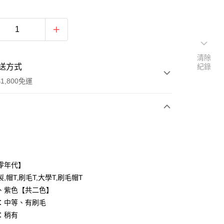
清除
送方式
紀錄
1,800免運
次付款
付款
零年代】
,帽T,刷毛T,大學T,刷毛帽T
、紫色【共二色】
：中等、有刷毛
：稍有