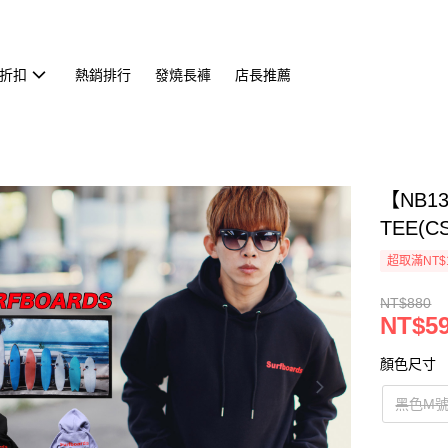
折扣
熱銷排行
發燒長褲
店長推薦
【NB1
TEE(CS
超取滿NT$
NT$880
NT$5
顏色尺寸
黑色M