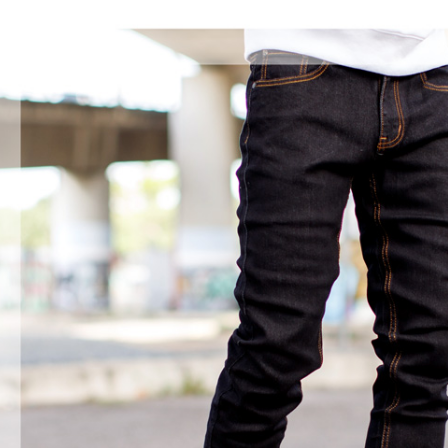
絡購買商品
06/24新
先享後付
每筆NT$8
※ 交易是
是否繳費成
先付款後7
付客戶支
每筆NT$8
【注意事
宅配
１．透過由
交易，需
每筆NT$1
求債權轉
２．關於
https://aft
３．未成
「AFTE
任。
４．使用「
即時審查
結果請求
５．嚴禁
形，恩沛
動。