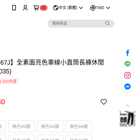
0
中文 (繁體)
TWD
1367J】全素面亮色車線小直筒長褲休閒
035)
1,800免運
80
腰
黑色30腰
黑色32腰
黑色34腰