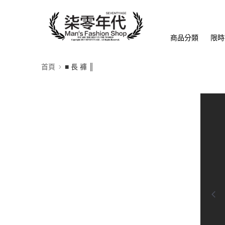
商品分類
限時
首頁
■ 長 褲 ║