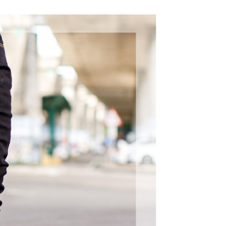
的店家。未經商家同意取消之訂單仍視為有效，需透過AFTEE
品上架
繳納相關費用。
0，滿NT$1,800(含以上)免運費
否成功請以「AFTEE先享後付 」之結帳頁面顯示為準，若有關於
功／繳費後需取消欲退款等相關疑問，請聯繫「AFTEE先享後
-11取貨
援中心」
https://netprotections.freshdesk.com/support/home
0，滿NT$1,800(含以上)免運費
項】
恩沛科技股份有限公司提供之「AFTEE先享後付」服務完成之
依本服務之必要範圍內提供個人資料，並將交易相關給付款項請
20，滿NT$3,000(含以上)免運費
讓予恩沛科技股份有限公司。
個人資料處理事宜，請瀏覽以下網址：
ee.tw/terms/#terms3
年的使用者請事先徵得法定代理人或監護人之同意方可使用
E先享後付」，若未經同意申辦者引起之損失，本公司不負相關責
AFTEE先享後付」時，將依據個別帳號之用戶狀況，依本公司
核予不同之上限額度；若仍有額度不足之情形，本公司將視審查
用戶進行身份認證。
一人註冊多個帳號或使用他人資訊註冊。若發現惡意使用之情
科技股份有限公司將有權停止該用戶之使用額度並採取法律行