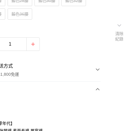
腰
藍色28腰
藍色30腰
藍色32腰
腰
藍色36腰
清除
紀錄
送方式
1,800免運
次付款
付款
零年代】
,休閒褲,素面長褲,單寧褲