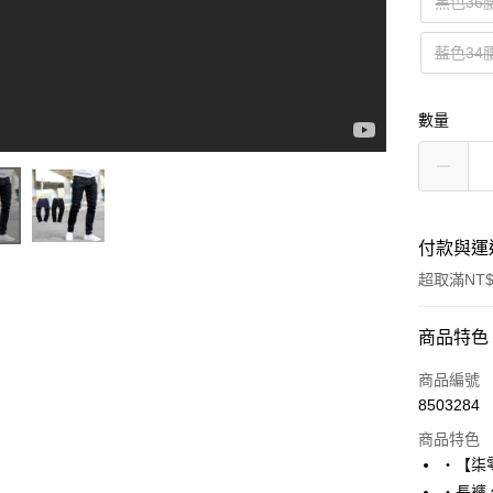
黑色36
藍色34
數量
付款與運
超取滿NT$
付款方式
商品特色
信用卡一
商品編號
8503284
超商取貨
商品特色
LINE Pay
‧【柒
‧長褲