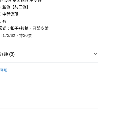
、藍色【共二色】
：中等偏薄
：有
樣式：釦子+拉鍊，可繫皮帶
y
l 173/62，穿30腰
享後付
類 (8)
FTEE先享後付」】
先享後付是「在收到商品之後才付款」的支付方式。 讓您購物簡單
心！
客服
：不需註冊會員、不需綁卡、不需儲值。
推薦
：只要手機號碼，簡訊認證，即可結帳。
：先確認商品／服務後，再付款。
️ 熱銷長褲
取貨
EE先享後付」結帳流程】
★任選2件88折★
0，滿NT$1,800(含以上)免運費
方式選擇「AFTEE先享後付」後，將跳轉至「AFTEE先享後
頁面，進行簡訊認證並確認金額後，即可完成結帳。
TOP 100
全家取貨
成立數日內，您將收到繳費通知簡訊。
費通知簡訊後14天內，點擊此簡訊中的連結，可透過四大超商
0，滿NT$1,800(含以上)免運費
網路銀行／等多元方式進行付款，方視為交易完成。
搭全素面長褲
：結帳手續完成當下不需立刻繳費，但若您需要取消訂單，請聯
取貨