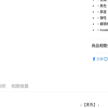
Apple Pay
‧黑色
街口支付
‧厚度
‧彈性
悠遊付
‧褲頭
Google Pa
‧mode
AFTEE先
相關說明
商品相關分
【關於「A
ATM付款
AFTEE
■ 長 褲 ║
便利好安
分享
１．簡單
人氣商品
２．便利
運送方式
３．安心
■ NO.1☝
全家付款
【「AFT
✔精選長褲
每筆NT$8
１．於結帳
說明
相關推薦
付」結帳
🏆 本週銷售
先付款後
２．訂單
推薦商品
３．收到繳
每筆NT$8
／ATM／
上班族百
※ 請注意
↓【黑色】↓
7-11付款