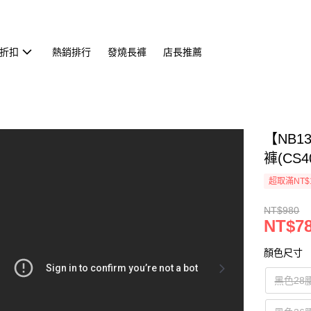
折扣
熱銷排行
發燒長褲
店長推薦
【NB
褲(CS4
超取滿NT$
NT$980
NT$7
顏色尺寸
黑色28