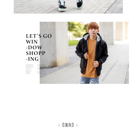
↓【淺灰】↓