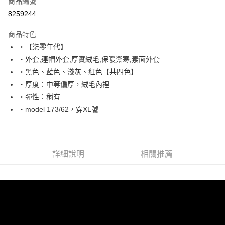
商品編號
超商取貨付款
8259244
LINE Pay
商品特色
Apple Pay
‧【柒零年代】
‧外套,連帽外套,厚實絨毛,保暖禦寒,素面外套
街口支付
‧黑色、藍色、淺灰、紅色【共四色】
悠遊付
‧厚度：中等偏厚，絨毛內裡
‧彈性：稍有
Google Pay
‧model 173/62，穿XL號
AFTEE先享後付
相關說明
【關於「AFTEE先享後付」】
ATM付款
AFTEE先享後付是「在收到商品之後才付款」的支付方式。 讓您購物簡單
詳細說明
相關推薦
便利好安心！
１．簡單：不需註冊會員、不需綁卡、不需儲值。
運送方式
２．便利：只要手機號碼，簡訊認證，即可結帳。
３．安心：先確認商品／服務後，再付款。
全家付款取貨
每筆NT$80，滿NT$1,800(含以上)免運費
【「AFTEE先享後付」結帳流程】
１．於結帳方式選擇「AFTEE先享後付」後，將跳轉至「AFTEE先享後付」
先付款後全家取貨
結帳頁面，進行簡訊認證並確認金額後，即可完成結帳。