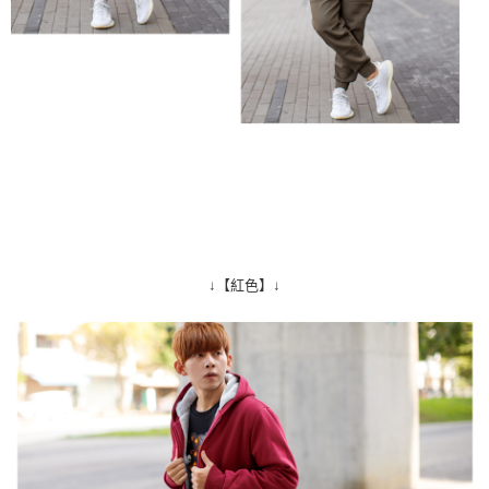
↓【紅色】↓