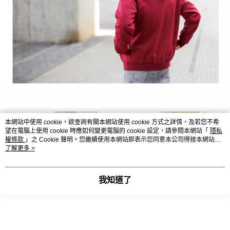
本網站中使用 cookie，欲查詢有關本網站使用 cookie 方式之詳情，及若您不希
望在電腦上使用 cookie 時應如何變更電腦的 cookie 設定，請參閱本網站「
隱私
權條款
」之 Cookie 聲明。您繼續使用本網站即表示您同意本公司得按本網站使
用條款之 Cookie 聲明使用 cookie。
了解更多 >
我知道了