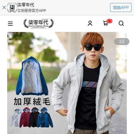
柒零年代
開啟APP
立刻使用官方APP
0
1
/
2