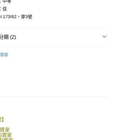
：中等
：佳
l 173/62，穿3號
y
享後付
類 (2)
FTEE先享後付」】
先享後付是「在收到商品之後才付款」的支付方式。 讓您購物簡單
客服
心！
推薦
：不需註冊會員、不需綁卡、不需儲值。
：只要手機號碼，簡訊認證，即可結帳。
：先確認商品／服務後，再付款。
取貨
EE先享後付」結帳流程】
0，滿NT$1,800(含以上)免運費
方式選擇「AFTEE先享後付」後，將跳轉至「AFTEE先享後
頁面，進行簡訊認證並確認金額後，即可完成結帳。
全家取貨
成立數日內，您將收到繳費通知簡訊。
費通知簡訊後14天內，點擊此簡訊中的連結，可透過四大超商
0，滿NT$1,800(含以上)免運費
網路銀行／等多元方式進行付款，方視為交易完成。
3號】
：結帳手續完成當下不需立刻繳費，但若您需要取消訂單，請聯
取貨
的店家。未經商家同意取消之訂單仍視為有效，需透過AFTEE
買家
繳納相關費用。
0，滿NT$1,800(含以上)免運費
的買家
否成功請以「AFTEE先享後付 」之結帳頁面顯示為準，若有關於