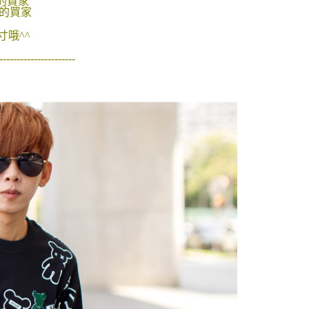
號的買家
功／繳費後需取消欲退款等相關疑問，請聯繫「AFTEE先享後
-11取貨
號的買家
援中心」
https://netprotections.freshdesk.com/support/home
0，滿NT$1,800(含以上)免運費
哦^^
項】
恩沛科技股份有限公司提供之「AFTEE先享後付」服務完成之
----------------------
依本服務之必要範圍內提供個人資料，並將交易相關給付款項請
20，滿NT$3,000(含以上)免運費
讓予恩沛科技股份有限公司。
個人資料處理事宜，請瀏覽以下網址：
ee.tw/terms/#terms3
年的使用者請事先徵得法定代理人或監護人之同意方可使用
E先享後付」，若未經同意申辦者引起之損失，本公司不負相關責
AFTEE先享後付」時，將依據個別帳號之用戶狀況，依本公司
核予不同之上限額度；若仍有額度不足之情形，本公司將視審查
用戶進行身份認證。
一人註冊多個帳號或使用他人資訊註冊。若發現惡意使用之情
科技股份有限公司將有權停止該用戶之使用額度並採取法律行