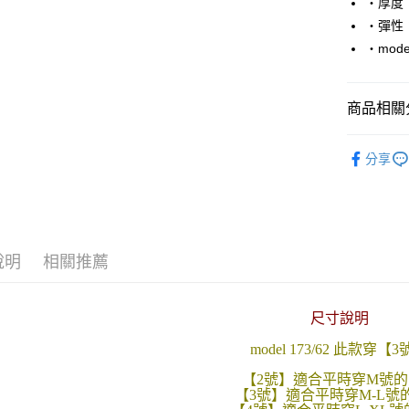
‧厚度
‧彈性
悠遊付
‧mode
Google Pa
AFTEE先
商品相關分
相關說明
【關於「A
■ 長 袖 ║
ATM付款
AFTEE
分享
便利好安
人氣商品
１．簡單
２．便利
運送方式
３．安心
全家付款
【「AFT
說明
相關推薦
每筆NT$8
１．於結帳
付」結帳
先付款後
２．訂單
尺寸說明
３．收到繳
每筆NT$8
／ATM／
model 173/62 此款穿【
※ 請注意
7-11付款
絡購買商品
【2號】適合平時穿M號的
先享後付
每筆NT$8
【3號】適合平時穿M-L號
※ 交易是