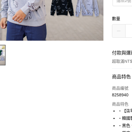
淺灰2號
數量
付款與運
超取滿NT$
付款方式
商品特色
信用卡一
商品編號
8258940
超商取貨
商品特色
LINE Pay
‧【柒
‧韓國製
Apple Pay
‧黑色
街口支付