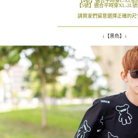
【4號】適合平時穿L-XL
是否繳費成
先付款後7
【5號】適合平時穿XL-2L
付客戶支
每筆NT$8
請買家們留意選擇正確的尺寸
【注意事
宅配
１．透過由
----------------------------------------------------
交易，需
每筆NT$1
↓【黑色】↓
求債權轉
２．關於
https://aft
３．未成
「AFTE
任。
４．使用「
即時審查
結果請求
５．嚴禁
形，恩沛
動。