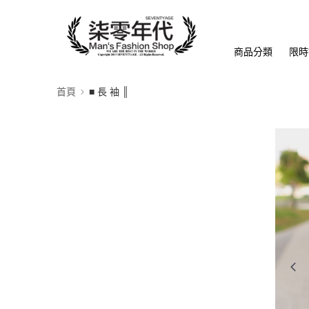
商品分類
限時
首頁
■ 長 袖 ║