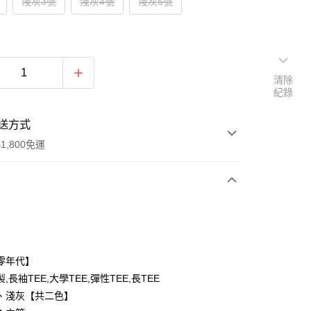
淺灰3號
淺灰4號
淺灰5號
清除
紀錄
送方式
1,800免運
次付款
付款
零年代】
,長袖TEE,大學TEE,彈性TEE,長TEE
、淺灰【共二色】