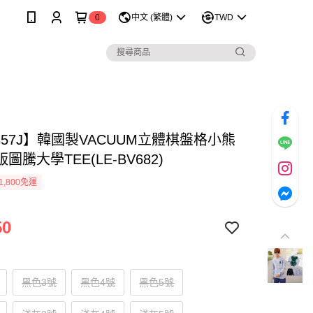
0
中文 (繁體)
TWD
357J】韓國製VACUUM立體棋盤格小熊
圖騰大學TEE(LE-BV682)
1,800免運
50
黑色3號
黑色4號
黑色5號