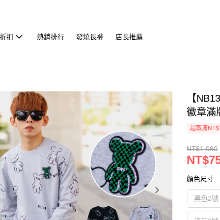
折扣
熱銷排行
發燒長褲
店長推薦
【NB1
徽章滿版
超取滿NT$
NT$1,080
NT$7
顏色尺寸
黑色2號