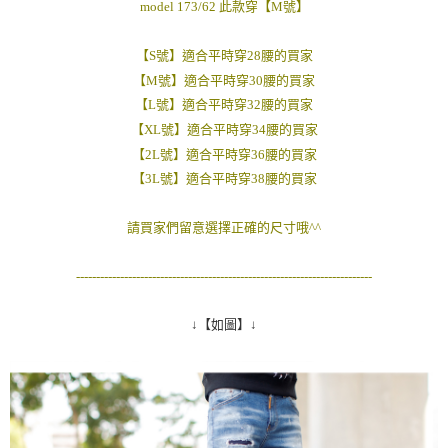
model 173/62 此款穿【M號】
２．訂單成立數日內，您將收到繳費通知簡訊。
每筆NT$80，滿NT$1,800(含以上)免運費
３．收到繳費通知簡訊後14天內，點擊此簡訊中的連結，可透過四大超商／
ATM／網路銀行／等多元方式進行付款，方視為交易完成。
【S號】適合平時穿28腰的買家
7-11付款取貨
※ 請注意：結帳手續完成當下不需立刻繳費，但若您需要取消訂單，請聯絡
【M號】適合平時穿30腰的買家
每筆NT$80，滿NT$1,800(含以上)免運費
購買商品的店家。未經商家同意取消之訂單仍視為有效，需透過AFTEE先享
【L號】適合平時穿32腰的買家
後付繳納相關費用。
先付款後7-11取貨
※ 交易是否成功請以「AFTEE先享後付 」之結帳頁面顯示為準，若有關於
【XL號】適合平時穿34腰的買家
是否繳費成功／繳費後需取消欲退款等相關疑問，請聯繫「AFTEE先享後付
每筆NT$80，滿NT$1,800(含以上)免運費
【2L號】適合平時穿36腰的買家
客戶支援中心」
https://netprotections.freshdesk.com/support/home
【3L號】適合平時穿38腰的買家
宅配
【注意事項】
１．透過由恩沛科技股份有限公司提供之「AFTEE先享後付」服務完成之交
每筆NT$120，滿NT$3,000(含以上)免運費
請買家們留意選擇正確的尺寸哦^^
易，需依本服務之必要範圍內提供個人資料，並將交易相關給付款項請求債
權轉讓予恩沛科技股份有限公司。
２．關於個人資料處理事宜，請瀏覽以下網址：
--------------------------------------------------------------------------
https://aftee.tw/terms/#terms3
３．未成年的使用者請事先徵得法定代理人或監護人之同意方可使用
「AFTEE先享後付」，若未經同意申辦者引起之損失，本公司不負相關責
↓【如圖】↓
任。
４．使用「AFTEE先享後付」時，將依據個別帳號之用戶狀況，依本公司即
時審查核予不同之上限額度；若仍有額度不足之情形，本公司將視審查結果
請求用戶進行身份認證。
５．嚴禁一人註冊多個帳號或使用他人資訊註冊。若發現惡意使用之情形，
恩沛科技股份有限公司將有權停止該用戶之使用額度並採取法律行動。