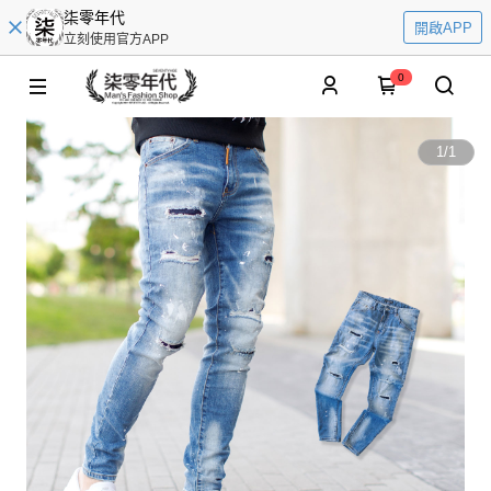
柒零年代
開啟APP
立刻使用官方APP
0
1
/
1