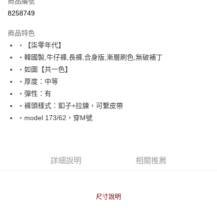
商品編號
超商取貨付款
8258749
LINE Pay
商品特色
Apple Pay
‧【柒零年代】
‧韓國製,牛仔褲,長褲,合身版,漸層刷色,無破補丁
街口支付
‧如圖【共一色】
悠遊付
‧厚度：中等
‧彈性：有
Google Pay
‧褲頭樣式：釦子+拉鍊，可繫皮帶
AFTEE先享後付
‧model 173/62，穿M號
相關說明
【關於「AFTEE先享後付」】
ATM付款
AFTEE先享後付是「在收到商品之後才付款」的支付方式。 讓您購物簡單
便利好安心！
詳細說明
相關推薦
１．簡單：不需註冊會員、不需綁卡、不需儲值。
運送方式
２．便利：只要手機號碼，簡訊認證，即可結帳。
３．安心：先確認商品／服務後，再付款。
全家付款取貨
尺寸說明
每筆NT$80，滿NT$1,800(含以上)免運費
【「AFTEE先享後付」結帳流程】
１．於結帳方式選擇「AFTEE先享後付」後，將跳轉至「AFTEE先享後付」
先付款後全家取貨
結帳頁面，進行簡訊認證並確認金額後，即可完成結帳。