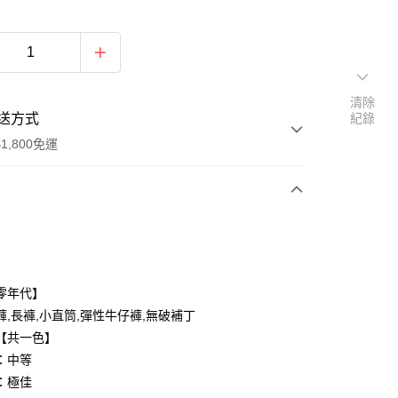
清除
送方式
紀錄
1,800免運
次付款
付款
零年代】
褲,長褲,小直筒,彈性牛仔褲,無破補丁
【共一色】
：中等
：極佳