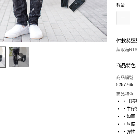
數量
付款與運
超取滿NT$
付款方式
商品特色
信用卡一
商品編號
8257765
超商取貨
商品特色
LINE Pay
‧【柒
‧牛仔
Apple Pay
‧如圖
街口支付
‧厚度
‧彈性
悠遊付