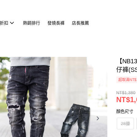
折扣
熱銷排行
發燒長褲
店長推薦
【NB
仔褲(SS
超取滿NT$
NT$1,380
NT$1,
顏色尺寸
28腰