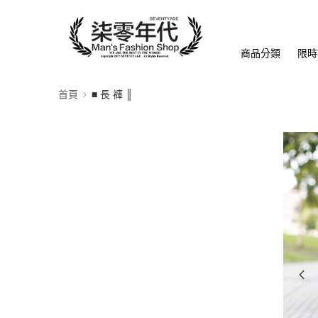
商品分類
限時
首頁
■ 長 褲 ║