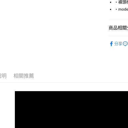
‧褲頭
Google Pa
‧mode
AFTEE先
相關說明
商品相關分
【關於「A
ATM付款
AFTEE
■ 長 褲 ║
便利好安
分享
１．簡單
人氣商品
２．便利
運送方式
３．安心
■ NO.1☝
全家付款
【「AFT
推薦商品
每筆NT$8
１．於結帳
說明
相關推薦
付」結帳
06/24新
先付款後
２．訂單
３．收到繳
每筆NT$8
／ATM／
※ 請注意
7-11付款
絡購買商品
先享後付
每筆NT$8
※ 交易是
是否繳費成
先付款後7
付客戶支
每筆NT$8