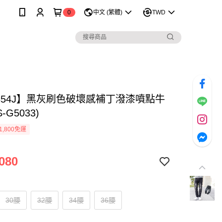
0
中文 (繁體)
TWD
1354J】黑灰刷色破壞感補丁潑漆噴點牛
-G5033)
1,800免運
080
30腰
32腰
34腰
36腰