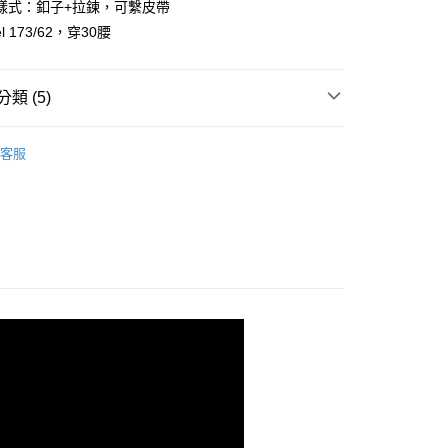
樣式：釦子+拉鍊，可繫皮帶
y
l 173/62，穿30腰
享後付
類 (5)
FTEE先享後付」】
先享後付是「在收到商品之後才付款」的支付方式。 讓您購物簡單
心！
客服
：不需註冊會員、不需綁卡、不需儲值。
推薦
：只要手機號碼，簡訊認證，即可結帳。
：先確認商品／服務後，再付款。
️ 熱銷長褲
取貨
EE先享後付」結帳流程】
0，滿NT$1,800(含以上)免運費
方式選擇「AFTEE先享後付」後，將跳轉至「AFTEE先享後
頁面，進行簡訊認證並確認金額後，即可完成結帳。
品上架
全家取貨
成立數日內，您將收到繳費通知簡訊。
費通知簡訊後14天內，點擊此簡訊中的連結，可透過四大超商
0，滿NT$1,800(含以上)免運費
網路銀行／等多元方式進行付款，方視為交易完成。
：結帳手續完成當下不需立刻繳費，但若您需要取消訂單，請聯
取貨
的店家。未經商家同意取消之訂單仍視為有效，需透過AFTEE
繳納相關費用。
0，滿NT$1,800(含以上)免運費
否成功請以「AFTEE先享後付 」之結帳頁面顯示為準，若有關於
功／繳費後需取消欲退款等相關疑問，請聯繫「AFTEE先享後
-11取貨
援中心」
https://netprotections.freshdesk.com/support/home
0，滿NT$1,800(含以上)免運費