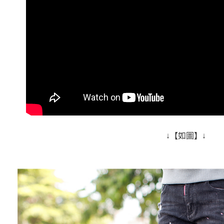
【注意事
宅配
１．透過由
交易，需
每筆NT$1
求債權轉
２．關於
https://aft
３．未成
「AFTE
任。
４．使用「
即時審查
結果請求
５．嚴禁
形，恩沛
動。
↓【如圖】↓