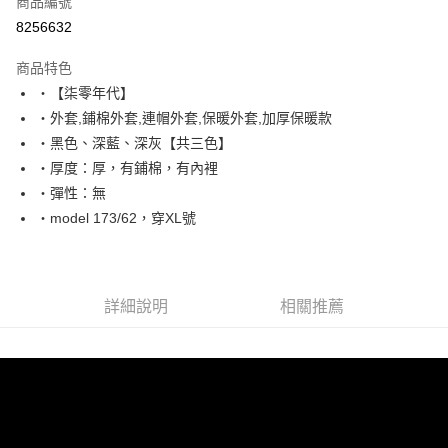
商品編號
超商取貨付款
8256632
LINE Pay
商品特色
Apple Pay
‧【柒零年代】
‧外套,鋪棉外套,連帽外套,保暖外套,加厚保暖款
街口支付
‧黑色、深藍、深灰【共三色】
悠遊付
‧厚度：厚，有鋪棉，有內裡
‧彈性：無
Google Pay
‧model 173/62，穿XL號
AFTEE先享後付
相關說明
【關於「AFTEE先享後付」】
ATM付款
AFTEE先享後付是「在收到商品之後才付款」的支付方式。 讓您購物簡單
詳細說明
相關推薦
便利好安心！
１．簡單：不需註冊會員、不需綁卡、不需儲值。
運送方式
２．便利：只要手機號碼，簡訊認證，即可結帳。
３．安心：先確認商品／服務後，再付款。
全家付款取貨
每筆NT$80，滿NT$1,800(含以上)免運費
【「AFTEE先享後付」結帳流程】
１．於結帳方式選擇「AFTEE先享後付」後，將跳轉至「AFTEE先享後付」
先付款後全家取貨
結帳頁面，進行簡訊認證並確認金額後，即可完成結帳。