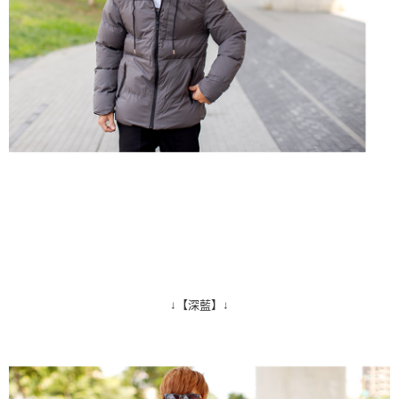
↓【深藍】↓