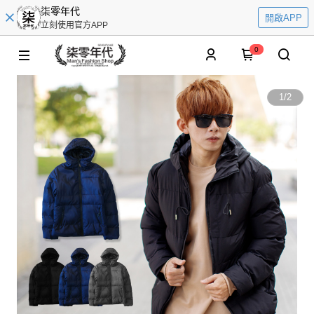
柒零年代
開啟APP
立刻使用官方APP
0
1
/
2