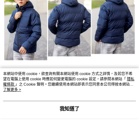
本網站中使用 cookie，欲查詢有關本網站使用 cookie 方式之詳情，及若您不希
望在電腦上使用 cookie 時應如何變更電腦的 cookie 設定，請參閱本網站「
隱私
權條款
」之 Cookie 聲明。您繼續使用本網站即表示您同意本公司得按本網站使
用條款之 Cookie 聲明使用 cookie。
了解更多 >
我知道了