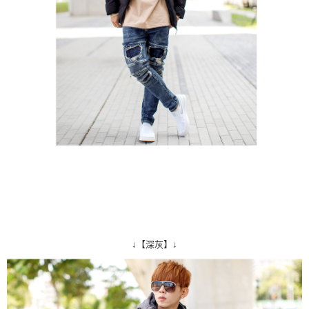
↓【深灰】↓