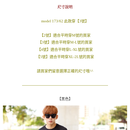
２．訂單成立數日內，您將收到繳費通知簡訊。
每筆NT$80，滿NT$1,800(含以上)免運費
尺寸說明
３．收到繳費通知簡訊後14天內，點擊此簡訊中的連結，可透過四大超商／
ATM／網路銀行／等多元方式進行付款，方視為交易完成。
7-11付款取貨
※ 請注意：結帳手續完成當下不需立刻繳費，但若您需要取消訂單，請聯絡
model 173/62 此款穿【3號】
每筆NT$80，滿NT$1,800(含以上)免運費
購買商品的店家。未經商家同意取消之訂單仍視為有效，需透過AFTEE先享
後付繳納相關費用。
【2號】適合平時穿M號的買家
先付款後7-11取貨
※ 交易是否成功請以「AFTEE先享後付 」之結帳頁面顯示為準，若有關於
是否繳費成功／繳費後需取消欲退款等相關疑問，請聯繫「AFTEE先享後付
【3號】適合平時穿M-L號的買家
每筆NT$80，滿NT$1,800(含以上)免運費
客戶支援中心」
https://netprotections.freshdesk.com/support/home
【4號】適合平時穿L-XL號的買家
宅配
【5號】適合平時穿XL-2L號的買家
【注意事項】
１．透過由恩沛科技股份有限公司提供之「AFTEE先享後付」服務完成之交
每筆NT$120，滿NT$3,000(含以上)免運費
易，需依本服務之必要範圍內提供個人資料，並將交易相關給付款項請求債
請買家們留意選擇正確的尺寸哦^^
權轉讓予恩沛科技股份有限公司。
２．關於個人資料處理事宜，請瀏覽以下網址：
https://aftee.tw/terms/#terms3
--------------------------------------------------------------------------
３．未成年的使用者請事先徵得法定代理人或監護人之同意方可使用
「AFTEE先享後付」，若未經同意申辦者引起之損失，本公司不負相關責
任。
【黑色】
４．使用「AFTEE先享後付」時，將依據個別帳號之用戶狀況，依本公司即
時審查核予不同之上限額度；若仍有額度不足之情形，本公司將視審查結果
請求用戶進行身份認證。
５．嚴禁一人註冊多個帳號或使用他人資訊註冊。若發現惡意使用之情形，
恩沛科技股份有限公司將有權停止該用戶之使用額度並採取法律行動。