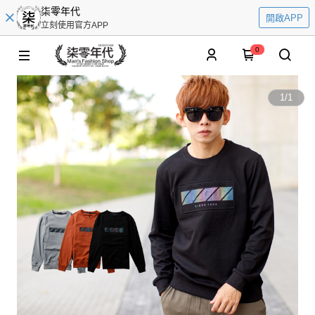
柒零年代
開啟APP
立刻使用官方APP
0
1
/
1