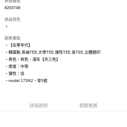
商品編號
超商取貨付款
8203748
LINE Pay
商品特色
Apple Pay
.
街口支付
銷售重點
‧【柒零年代】
悠遊付
‧韓國製,長袖TEE,大學TEE,彈性TEE,長TEE,立體鋼印
Google Pay
‧黑色、棕色、淺灰【共三色】
‧厚度：中等
AFTEE先享後付
‧彈性：佳
相關說明
‧model 173/62，穿3號
【關於「AFTEE先享後付」】
ATM付款
AFTEE先享後付是「在收到商品之後才付款」的支付方式。 讓您購物簡單
便利好安心！
１．簡單：不需註冊會員、不需綁卡、不需儲值。
運送方式
２．便利：只要手機號碼，簡訊認證，即可結帳。
詳細說明
相關推薦
３．安心：先確認商品／服務後，再付款。
全家付款取貨
每筆NT$80，滿NT$1,800(含以上)免運費
【「AFTEE先享後付」結帳流程】
１．於結帳方式選擇「AFTEE先享後付」後，將跳轉至「AFTEE先享後付」
先付款後全家取貨
結帳頁面，進行簡訊認證並確認金額後，即可完成結帳。