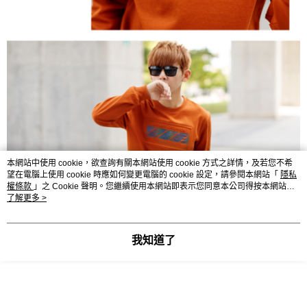
本網站中使用 cookie，欲查詢有關本網站使用 cookie 方式之詳情，及若您不希
望在電腦上使用 cookie 時應如何變更電腦的 cookie 設定，請參閱本網站「
隱私
權條款
」之 Cookie 聲明。您繼續使用本網站即表示您同意本公司得按本網站使
用條款之 Cookie 聲明使用 cookie。
了解更多 >
我知道了