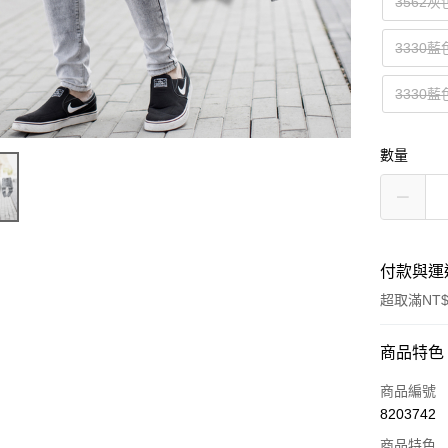
3562灰
3330藍
3330藍
數量
付款與運
超取滿NT$
付款方式
商品特色
信用卡一
商品編號
8203742
超商取貨
商品特色