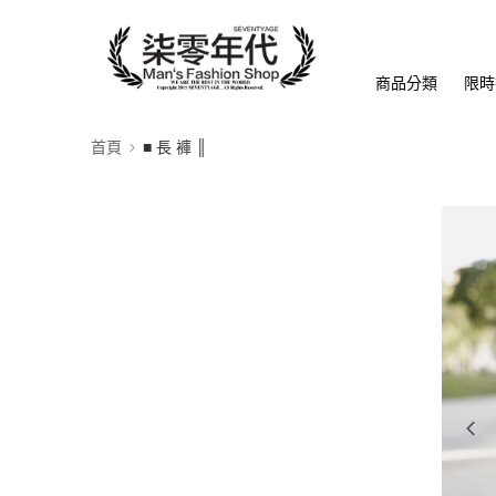
商品分類
限時
首頁
■ 長 褲 ║