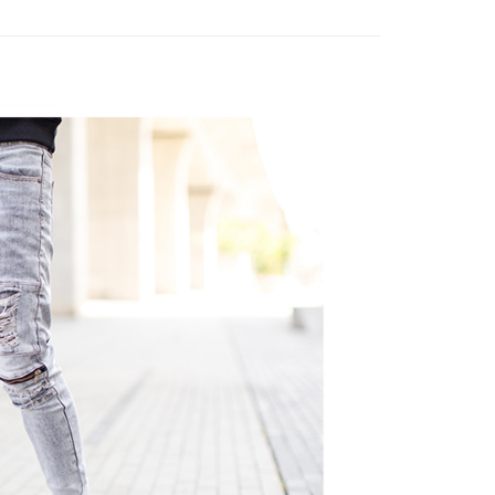
0，滿NT$1,800(含以上)免運費
網路銀行／等多元方式進行付款，方視為交易完成。
：結帳手續完成當下不需立刻繳費，但若您需要取消訂單，請聯
取貨
的店家。未經商家同意取消之訂單仍視為有效，需透過AFTEE
繳納相關費用。
0，滿NT$1,800(含以上)免運費
否成功請以「AFTEE先享後付 」之結帳頁面顯示為準，若有關於
功／繳費後需取消欲退款等相關疑問，請聯繫「AFTEE先享後
-11取貨
援中心」
https://netprotections.freshdesk.com/support/home
0，滿NT$1,800(含以上)免運費
項】
恩沛科技股份有限公司提供之「AFTEE先享後付」服務完成之
依本服務之必要範圍內提供個人資料，並將交易相關給付款項請
20，滿NT$3,000(含以上)免運費
讓予恩沛科技股份有限公司。
個人資料處理事宜，請瀏覽以下網址：
ee.tw/terms/#terms3
年的使用者請事先徵得法定代理人或監護人之同意方可使用
E先享後付」，若未經同意申辦者引起之損失，本公司不負相關責
AFTEE先享後付」時，將依據個別帳號之用戶狀況，依本公司
核予不同之上限額度；若仍有額度不足之情形，本公司將視審查
用戶進行身份認證。
一人註冊多個帳號或使用他人資訊註冊。若發現惡意使用之情
科技股份有限公司將有權停止該用戶之使用額度並採取法律行