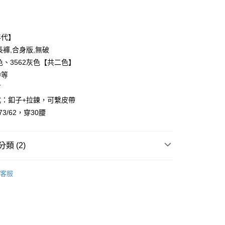
年代】
長褲,合身版,無破
藍色、3562灰色【共二色】
中等
y
有
享後付
式：釦子+拉鍊，可繫皮帶
173/62，穿30腰
FTEE先享後付」】
先享後付是「在收到商品之後才付款」的支付方式。 讓您購物簡單
心！
類 (2)
：不需註冊會員、不需綁卡、不需儲值。
：只要手機號碼，簡訊認證，即可結帳。
：先確認商品／服務後，再付款。
客服
取貨
推薦
EE先享後付」結帳流程】
0，滿NT$1,800(含以上)免運費
方式選擇「AFTEE先享後付」後，將跳轉至「AFTEE先享後
頁面，進行簡訊認證並確認金額後，即可完成結帳。
全家取貨
成立數日內，您將收到繳費通知簡訊。
費通知簡訊後14天內，點擊此簡訊中的連結，可透過四大超商