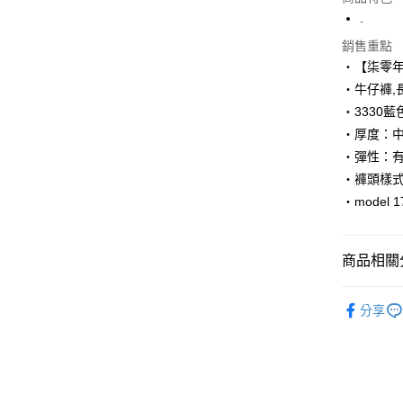
LINE Pay
.
Apple Pay
銷售重點
‧【柒零
街口支付
‧牛仔褲,
‧3330
悠遊付
‧厚度：
Google Pa
‧彈性：
AFTEE先
‧褲頭樣
相關說明
‧model 
【關於「A
ATM付款
AFTEE
便利好安
商品相關分
１．簡單
２．便利
運送方式
■ 長 褲 ║
３．安心
分享
全家付款
人氣商品
【「AFT
每筆NT$8
１．於結帳
付」結帳
先付款後
２．訂單
３．收到繳