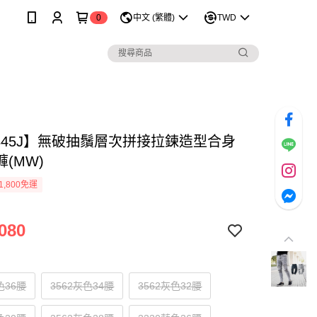
0
中文 (繁體)
TWD
1345J】無破抽鬚層次拼接拉鍊造型合身
(MW)
1,800免運
080
色36腰
3562灰色34腰
3562灰色32腰