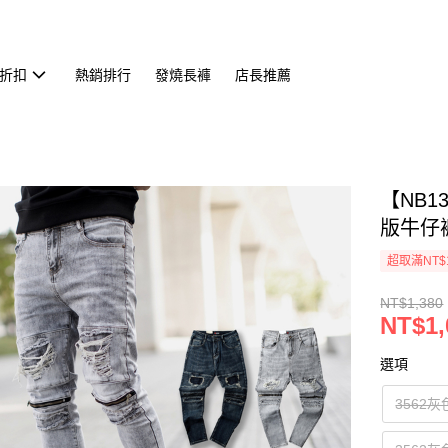
折扣
熱銷排行
發燒長褲
店長推薦
【NB
版牛仔褲
超取滿NT$
NT$1,380
NT$1,
選項
3562灰