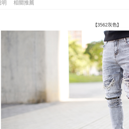
每筆NT$8
說明
相關推薦
／ATM／
※ 請注意
7-11付款
絡購買商品
先享後付
每筆NT$8
※ 交易是
【3562灰色】
是否繳費成
先付款後7
付客戶支
每筆NT$8
【注意事
宅配
１．透過由
交易，需
每筆NT$1
求債權轉
２．關於
https://aft
３．未成
「AFTE
任。
４．使用「
即時審查
結果請求
５．嚴禁
形，恩沛
動。