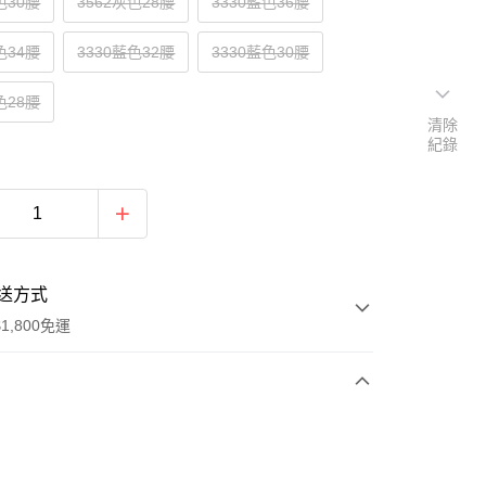
色30腰
3562灰色28腰
3330藍色36腰
色34腰
3330藍色32腰
3330藍色30腰
色28腰
清除
紀錄
送方式
1,800免運
次付款
付款