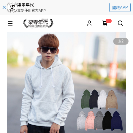
柒零年代
開啟APP
立刻使用官方APP
0
1
/
2