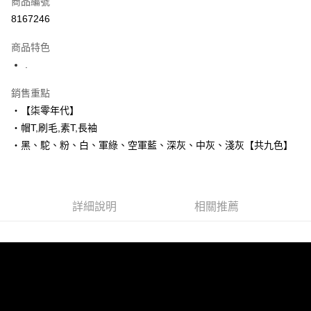
商品編號
超商取貨付款
8167246
LINE Pay
商品特色
Apple Pay
.
街口支付
銷售重點
‧【柒零年代】
悠遊付
‧帽T,刷毛,素T,長袖
Google Pay
‧黑、駝、粉、白、軍綠、空軍藍、深灰、中灰、淺灰【共九色】
AFTEE先享後付
相關說明
【關於「AFTEE先享後付」】
詳細說明
相關推薦
ATM付款
AFTEE先享後付是「在收到商品之後才付款」的支付方式。 讓您購物簡單
便利好安心！
１．簡單：不需註冊會員、不需綁卡、不需儲值。
運送方式
２．便利：只要手機號碼，簡訊認證，即可結帳。
３．安心：先確認商品／服務後，再付款。
全家付款取貨
每筆NT$80，滿NT$1,800(含以上)免運費
【「AFTEE先享後付」結帳流程】
１．於結帳方式選擇「AFTEE先享後付」後，將跳轉至「AFTEE先享後付」
先付款後全家取貨
結帳頁面，進行簡訊認證並確認金額後，即可完成結帳。