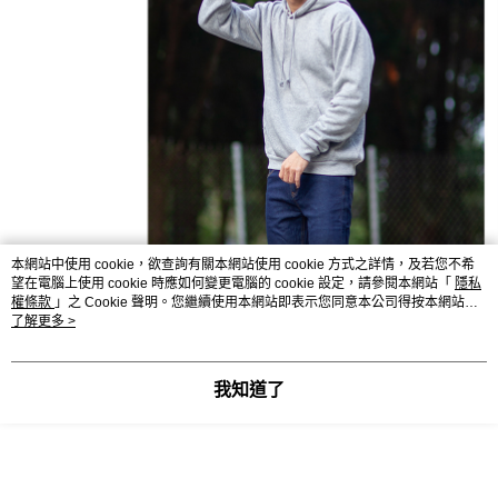
本網站中使用 cookie，欲查詢有關本網站使用 cookie 方式之詳情，及若您不希
望在電腦上使用 cookie 時應如何變更電腦的 cookie 設定，請參閱本網站「
隱私
權條款
」之 Cookie 聲明。您繼續使用本網站即表示您同意本公司得按本網站使
用條款之 Cookie 聲明使用 cookie。
了解更多 >
我知道了