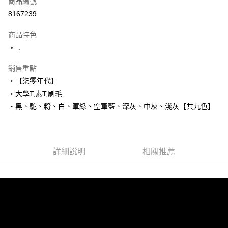
商品編號
超商取貨付款
8167239
LINE Pay
商品特色
Apple Pay
.
街口支付
銷售重點
‧【柒零年代】
悠遊付
‧大學T,素T,刷毛
Google Pay
‧黑、駝、粉、白、軍綠、空軍藍、深灰、中灰、淺灰【共九色】
AFTEE先享後付
相關說明
【關於「AFTEE先享後付」】
詳細說明
相關推薦
ATM付款
AFTEE先享後付是「在收到商品之後才付款」的支付方式。 讓您購物簡單
便利好安心！
１．簡單：不需註冊會員、不需綁卡、不需儲值。
運送方式
２．便利：只要手機號碼，簡訊認證，即可結帳。
３．安心：先確認商品／服務後，再付款。
全家付款取貨
每筆NT$80，滿NT$1,800(含以上)免運費
【「AFTEE先享後付」結帳流程】
１．於結帳方式選擇「AFTEE先享後付」後，將跳轉至「AFTEE先享後付」
先付款後全家取貨
結帳頁面，進行簡訊認證並確認金額後，即可完成結帳。