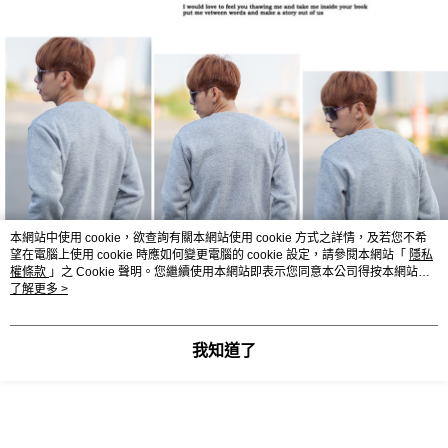
本網站中使用 cookie，欲查詢有關本網站使用 cookie 方式之詳情，及若您不希
望在電腦上使用 cookie 時應如何變更電腦的 cookie 設定，請參閱本網站「
隱私
權條款
」之 Cookie 聲明。您繼續使用本網站即表示您同意本公司得按本網站使
用條款之 Cookie 聲明使用 cookie。
了解更多 >
我知道了