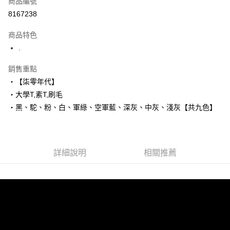
商品編號
超商取貨付款
8167238
LINE Pay
商品特色
Apple Pay
.
街口支付
銷售重點
‧【柒零年代】
悠遊付
‧大學T,素T,刷毛
Google Pay
‧黑、駝、粉、白、軍綠、空軍藍、深灰、中灰、淺灰【共九色】
AFTEE先享後付
相關說明
【關於「AFTEE先享後付」】
詳細說明
相關推薦
ATM付款
AFTEE先享後付是「在收到商品之後才付款」的支付方式。 讓您購物簡單
便利好安心！
１．簡單：不需註冊會員、不需綁卡、不需儲值。
運送方式
２．便利：只要手機號碼，簡訊認證，即可結帳。
３．安心：先確認商品／服務後，再付款。
全家付款取貨
每筆NT$80，滿NT$1,800(含以上)免運費
【「AFTEE先享後付」結帳流程】
１．於結帳方式選擇「AFTEE先享後付」後，將跳轉至「AFTEE先享後付」
先付款後全家取貨
結帳頁面，進行簡訊認證並確認金額後，即可完成結帳。