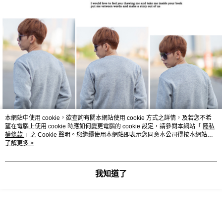
本網站中使用 cookie，欲查詢有關本網站使用 cookie 方式之詳情，及若您不希
望在電腦上使用 cookie 時應如何變更電腦的 cookie 設定，請參閱本網站「
隱私
權條款
」之 Cookie 聲明。您繼續使用本網站即表示您同意本公司得按本網站使
用條款之 Cookie 聲明使用 cookie。
了解更多 >
我知道了