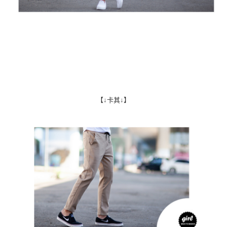
【↓卡其↓】