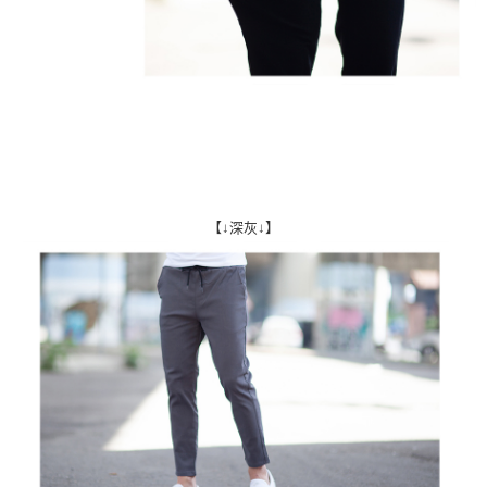
【↓深灰↓】