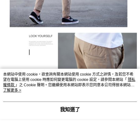
本網站中使用 cookie，欲查詢有關本網站使用 cookie 方式之詳情，及若您不希
望在電腦上使用 cookie 時應如何變更電腦的 cookie 設定，請參閱本網站「
隱私
權條款
」之 Cookie 聲明。您繼續使用本網站即表示您同意本公司得按本網站使
用條款之 Cookie 聲明使用 cookie。
了解更多 >
我知道了