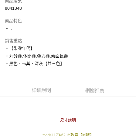
商品編號
超商取貨付款
8041348
LINE Pay
商品特色
Apple Pay
.
街口支付
銷售重點
‧【柒零年代】
悠遊付
‧九分褲,休閒褲,彈力褲,素面長褲
Google Pay
‧黑色、卡其、深灰【共三色】
AFTEE先享後付
相關說明
【關於「AFTEE先享後付」】
詳細說明
相關推薦
ATM付款
AFTEE先享後付是「在收到商品之後才付款」的支付方式。 讓您購物簡單
便利好安心！
１．簡單：不需註冊會員、不需綁卡、不需儲值。
運送方式
２．便利：只要手機號碼，簡訊認證，即可結帳。
３．安心：先確認商品／服務後，再付款。
全家付款取貨
尺寸說明
每筆NT$80，滿NT$1,800(含以上)免運費
【「AFTEE先享後付」結帳流程】
１．於結帳方式選擇「AFTEE先享後付」後，將跳轉至「AFTEE先享後付」
先付款後全家取貨
model 173/62 此款穿【M號】
結帳頁面，進行簡訊認證並確認金額後，即可完成結帳。