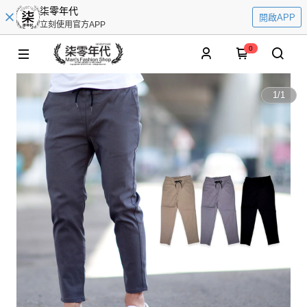
柒零年代
開啟APP
立刻使用官方APP
0
1
/
1